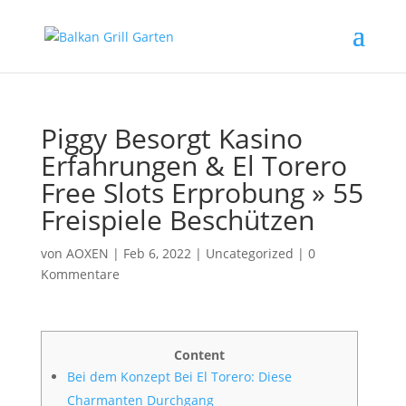
Piggy Besorgt Kasino
Erfahrungen & El Torero
Free Slots Erprobung » 55
Freispiele Beschützen
von
AOXEN
|
Feb 6, 2022
|
Uncategorized
|
0
Kommentare
Content
Bei dem Konzept Bei El Torero: Diese
Charmanten Durchgang