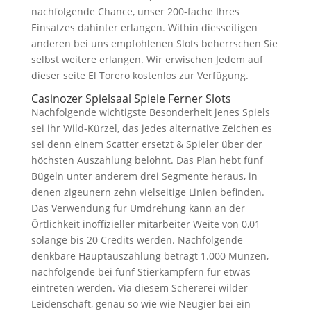
nachfolgende Chance, unser 200-fache Ihres
Einsatzes dahinter erlangen. Within diesseitigen
anderen bei uns empfohlenen Slots beherrschen Sie
selbst weitere erlangen. Wir erwischen Jedem auf
dieser seite El Torero kostenlos zur Verfügung.
Casinozer Spielsaal Spiele Ferner Slots
Nachfolgende wichtigste Besonderheit jenes Spiels
sei ihr Wild-Kürzel, das jedes alternative Zeichen es
sei denn einem Scatter ersetzt & Spieler über der
höchsten Auszahlung belohnt. Das Plan hebt fünf
Bügeln unter anderem drei Segmente heraus, in
denen zigeunern zehn vielseitige Linien befinden.
Das Verwendung für Umdrehung kann an der
Örtlichkeit inoffizieller mitarbeiter Weite von 0,01
solange bis 20 Credits werden. Nachfolgende
denkbare Hauptauszahlung beträgt 1.000 Münzen,
nachfolgende bei fünf Stierkämpfern für etwas
eintreten werden. Via diesem Schererei wilder
Leidenschaft, genau so wie wie Neugier bei ein