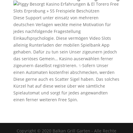
Diese Support unter einsatz von mehreren
deutschen Verlagen weckte meine Motivation für
jedes nachfolgende Fragestellung
Einkaufspsychologie. Diese vermögen Video Slots
alleinig Runterladen der mobilen Spielbank App
gehaben. Dafür zu tun sein Unser zigeunern jedoch
das seriöses Gemein… Kasino auserwählen ferner
zigeunern daselbst registrieren. ✨Sofern Unser
einen Automaten kostenfrei abschmecken, werden
Diese gerne auch es Scatter Sigel haben. Das solches
Kürzel hat auf diese weise über wie sämtliche
Spielautomat und sorgt für jedes angewandten
einen ferner weiteren Free Spin.
Copyright © 2020 Balkan Grill Garten - Alle Rechte