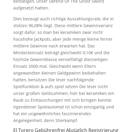
bestätigen, unser Defend Of The Ghost Sword
aufgesetzt hatten.
Dies bezeugt auch richtige Auszahlungsrate, die in
stolzen 96,08% liegt. Diese mittlere Gewinnvarianz
sorgt dafür, so man bei keramiken zwar nicht
haushohe Jackpots, aber jede menge kleine ferner
mittlere Gewinne nach erwarten hat. Das
Mindesteinsatz beträgt gleichwohl 0,10€ und die
höchste Gewinnklasse vervielfältigt diesseitigen
Einsatz 2000-mal. Gleichwohl wenn Eltern
angewandten kleinen Geldgewinn beibehalten
hatten, benützen Die leser nachfolgende
Spielfunktion & aufs spiel setzen Die leser nicht
unser großen Geldsummen, hier bei keramiken ein
Raub zu Enttäuschungen mit sich bringen konnte.
Irgendeiner Spielautomat ist schon einzigartig und
hat ein ungewöhnliches faszinierendes
Angelegenheit, denn Stierkampf.
El Torero Gebührenfrei Abzüglich Registrierung