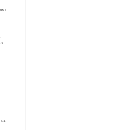
ают
а
ра.
тка.