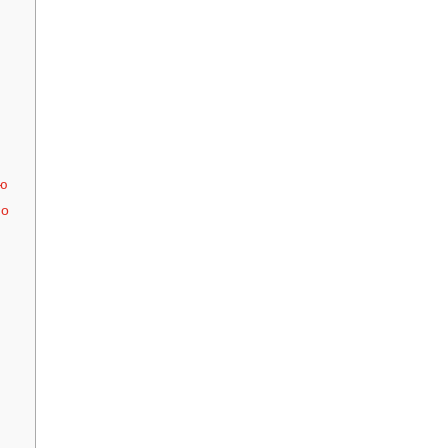
ью
но