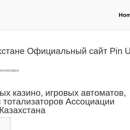
Ho
хстане Официальный сайт Pin 
ommentare
ых казино, игровых автоматов,
и тотализаторов Ассоциации
Казахстана