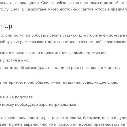
платные вращения. Список online casino настолько огромный, что
го лучшего. В Казахстане много достойных сайтов которые предлаг
n Up
го, они могут попробовать себя в ставках. Для любителей покера н
ой крупье раскладывает карты на столе, а за ним наблюдает каме
ризнаются виновными и привлекаются к административной
е участия в них.
, на которой можно делать ставки на реальные деньги и играть
в интернете, и оно обычно имеет название, содержащее слово
е им не подходят.
о игроку необходимо зарегистрироваться.
ключая популярные игры, такие как слоты, блэкджек, покер и руле
ивает прилив адреналина, но и позволяет игрокам претендовать на