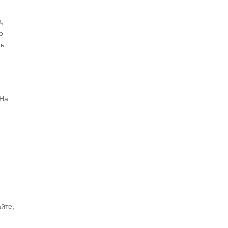
а,
о
ть
 На
йте,
а