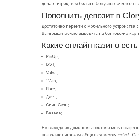
делает игрок, тем больше бонусных очков он п
Пополнить депозит в Glor
Достаточно перейти с мобильного устройства с
Выигрыши можно выводить на банковские карт
Какие онлайн казино есть
PinUp;
IZZI;
Volna;
1Win;
Рокс;
Джет;
Спин Сити;
Вавада;
Не выходя из дома пользователи могут сыграть
позволяют игрокам общаться между собой. Casi