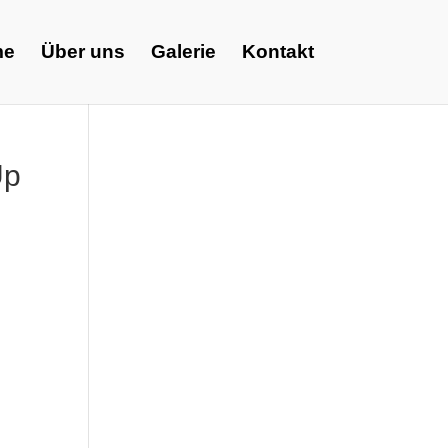
me
Über uns
Galerie
Kontakt
Up