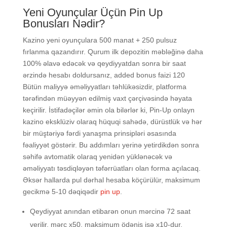
Yeni Oyunçular Üçün Pin Up
Bonusları Nədir?
Kazino yeni oyunçulara 500 manat + 250 pulsuz
fırlanma qazandırır. Qurum ilk depozitin məbləğinə daha
100% əlavə edəcək və qeydiyyatdan sonra bir saat
ərzində hesabı doldursanız, added bonus faizi 120
Bütün maliyyə əməliyyatları təhlükəsizdir, platforma
tərəfindən müəyyən edilmiş vaxt çərçivəsində həyata
keçirilir. İstifadəçilər əmin ola bilərlər ki, Pin-Up onlayn
kazino eksklüziv olaraq hüquqi sahədə, dürüstlük və hər
bir müştəriyə fərdi yanaşma prinsipləri əsasında
fəaliyyət göstərir. Bu addımları yerinə yetirdikdən sonra
səhifə avtomatik olaraq yenidən yüklənəcək və
əməliyyatı təsdiqləyən təfərrüatları olan forma açılacaq.
Əksər hallarda pul dərhal hesaba köçürülür, maksimum
gecikmə 5-10 dəqiqədir
pin up
.
Qeydiyyat anından etibarən onun mərcinə 72 saat
verilir, mərc x50, maksimum ödəniş isə x10-dur.