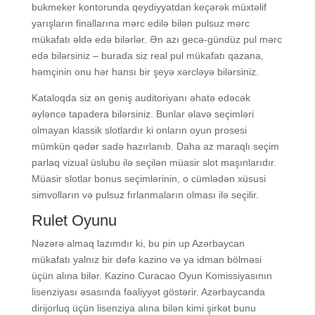
bukmeker kontorunda qeydiyyatdan keçərək müxtəlif
yarışların finallarına mərc edilə bilən pulsuz mərc
mükafatı əldə edə bilərlər. Ən azı gecə-gündüz pul mərc
edə bilərsiniz – burada siz real pul mükafatı qazana,
həmçinin onu hər hansı bir şeyə xərcləyə bilərsiniz.
Kataloqda siz ən geniş auditoriyanı əhatə edəcək
əyləncə tapadera bilərsiniz. Bunlar əlavə seçimləri
olmayan klassik slotlardır ki onların oyun prosesi
mümkün qədər sadə hazırlanıb. Daha az maraqlı seçim
parlaq vizual üslubu ilə seçilən müasir slot maşınlarıdır.
Müasir slotlar bonus seçimlərinin, o cümlədən xüsusi
simvolların və pulsuz fırlanmaların olması ilə seçilir.
Rulet Oyunu
Nəzərə almaq lazımdır ki, bu pin up Azərbaycan
mükafatı yalnız bir dəfə kazino və ya idman bölməsi
üçün alına bilər. Kazino Curacao Oyun Komissiyasının
lisenziyası əsasında fəaliyyət göstərir. Azərbaycanda
dirijorluq üçün lisenziya alına bilən kimi şirkət bunu