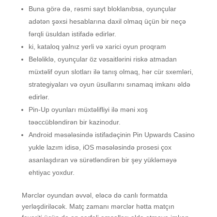
Buna görə də, rəsmi sayt bloklanıbsa, oyunçular
adətən şəxsi hesablarına daxil olmaq üçün bir neçə
fərqli üsuldan istifadə edirlər.
ki, kataloq yalnız yerli və xarici oyun proqram
Beləliklə, oyunçular öz vəsaitlərini riskə atmadan
müxtəlif oyun slotları ilə tanış olmaq, hər cür sxemləri,
strategiyaları və oyun üsullarını sınamaq imkanı əldə
edirlər.
Pin-Up oyunları müxtəlifliyi ilə məni xoş
təəccübləndirən bir kazinodur.
Android məsələsində istifadəçinin Pin Upwards Casino
yukle lazım idisə, iOS məsələsində prosesi çox
asanlaşdıran və sürətləndirən bir şey yükləməyə
ehtiyac yoxdur.
Mərclər oyundan əvvəl, eləcə də canlı formatda
yerləşdiriləcək. Matç zamanı mərclər hətta matçın