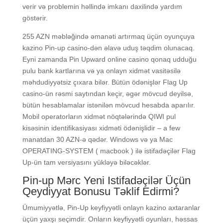
verir və problemin həllində imkanı daxilində yardım
göstərir.
255 AZN məbləğində əmanəti artırmaq üçün oyunçuya
kazino Pin-up casino-dən əlavə uduş təqdim olunacaq.
Eyni zamanda Pin Upward online casino qonaq udduğu
pulu bank kartlarına və ya onlayn xidmət vasitəsilə
məhdudiyyətsiz çıxara bilər. Bütün ödənişlər Flag Up
casino-ün rəsmi saytından keçir, əgər mövcud deyilsə,
bütün hesablamalar istənilən mövcud hesabda aparılır.
Mobil operatorların xidmət nöqtələrində QIWI pul
kisəsinin identifikasiyası xidməti ödənişlidir – a few
manatdan 30 AZN-ə qədər. Windows və ya Mac
OPERATING-SYSTEM ( macbook ) ilə istifadəçilər Flag
Up-ün tam versiyasını yükləyə biləcəklər.
Pin-up Mərc Yeni Istifadəçilər Üçün
Qeydiyyat Bonusu Təklif Edirmi?
Ümumiyyətlə, Pin-Up keyfiyyətli onlayn kazino axtaranlar
üçün yaxşı seçimdir. Onların keyfiyyətli oyunları, həssas