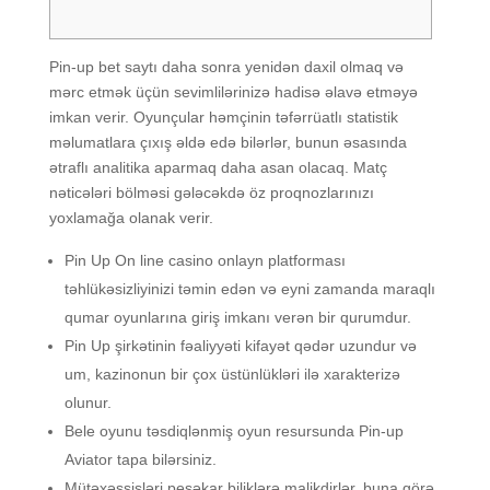
Pin-up bet saytı daha sonra yenidən daxil olmaq və
mərc etmək üçün sevimlilərinizə hadisə əlavə etməyə
imkan verir. Oyunçular həmçinin təfərrüatlı statistik
məlumatlara çıxış əldə edə bilərlər, bunun əsasında
ətraflı analitika aparmaq daha asan olacaq. Matç
nəticələri bölməsi gələcəkdə öz proqnozlarınızı
yoxlamağa olanak verir.
Pin Up On line casino onlayn platforması
təhlükəsizliyinizi təmin edən və eyni zamanda maraqlı
qumar oyunlarına giriş imkanı verən bir qurumdur.
Pin Up şirkətinin fəaliyyəti kifayət qədər uzundur və
um, kazinonun bir çox üstünlükləri ilə xarakterizə
olunur.
Bele oyunu təsdiqlənmiş oyun resursunda Pin-up
Aviator tapa bilərsiniz.
Mütəxəssisləri peşəkar biliklərə malikdirlər, buna görə