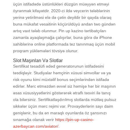
üçün istifadədə üstünlükləri düzgün müəyyən etməyi
öyrənmək kifayətdir. 2020-ci ildə veycerin tələblərinin
yerinə yetirilməsi elə də çətin deyildir bir qayda olaraq
buna mükafat vəsaitinin köçürüldüyü andan two gündən
artıq vaxt tələb olunmur. Pin up kazino tərtibatçıları
zamanla ayaqlaşmağa çalışırlar, buna görə də iPhone
sahiblərinə online platformada tez tanınmaq üçün mobil
proqram yükləmələri tövsiyə olunur.
Slot Maşınları Və Slotlar
Sertifikat təsadüfi ədəd generatorunun istifadəsini
təsdiqləyir. Studiyalar həmçinin xüsusi simvollar və ya
risk oyunu kimi müxtəlif bonus seçimlərindən istifadə
edirlər. Mərc etməzdən əvvəl siz həmişə hər bir maşının
əsas xüsusiyyətlərini göstərərək ətraflı təsviri ilə tanış
ola bilərsiniz. Sertifikatlaşdırılmış slotlarda mütləq pulsuz
sikkələr üçün mərc rejimi var. Provayderlərin sayı daim
genişlənir, bu da ən maraqlı oyunlarda öz şansınızı
sınamağa olanak verir
https://pin-up-casino-
azerbaycan.com/aviator/
.