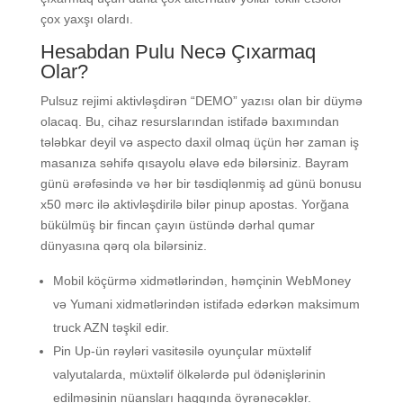
çox yaxşı olardı.
Hesabdan Pulu Necə Çıxarmaq
Olar?
Pulsuz rejimi aktivləşdirən “DEMO” yazısı olan bir düymə
olacaq. Bu, cihaz resurslarından istifadə baxımından
tələbkar deyil və aspecto daxil olmaq üçün hər zaman iş
masanıza səhifə qısayolu əlavə edə bilərsiniz. Bayram
günü ərəfəsində və hər bir təsdiqlənmiş ad günü bonusu
x50 mərc ilə aktivləşdirilə bilər pinup apostas. Yorğana
bükülmüş bir fincan çayın üstündə dərhal qumar
dünyasına qərq ola bilərsiniz.
Mobil köçürmə xidmətlərindən, həmçinin WebMoney
və Yumani xidmətlərindən istifadə edərkən maksimum
truck AZN təşkil edir.
Pin Up-ün rəyləri vasitəsilə oyunçular müxtəlif
valyutalarda, müxtəlif ölkələrdə pul ödənişlərinin
edilməsinin nüansları haqqında öyrənəcəklər.