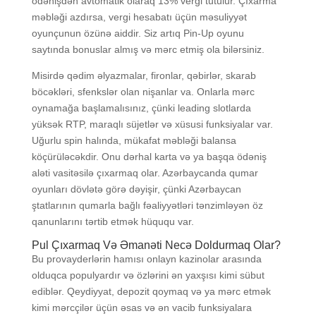
ödənişdən avtomatik olaraq 13% vergi tutulur. Çıxarma
məbləği azdırsa, vergi hesabatı üçün məsuliyyət
oyunçunun özünə aiddir. Siz artıq Pin-Up oyunu
saytında bonuslar almış və mərc etmiş ola bilərsiniz.
Misirdə qədim əlyazmalar, fironlar, qəbirlər, skarab
böcəkləri, sfenkslər olan nişanlar va. Onlarla mərc
oynamağa başlamalısınız, çünki leading slotlarda
yüksək RTP, maraqlı süjetlər və xüsusi funksiyalar var.
Uğurlu spin halında, mükafat məbləği balansa
köçürüləcəkdir. Onu dərhal karta və ya başqa ödəniş
aləti vasitəsilə çıxarmaq olar. Azərbaycanda qumar
oyunları dövlətə görə dəyişir, çünki Azərbaycan
ştatlarının qumarla bağlı fəaliyyətləri tənzimləyən öz
qanunlarını tərtib etmək hüququ var.
Pul Çıxarmaq Və Əmanəti Necə Doldurmaq Olar?
Bu provayderlərin hamısı onlayn kazinolar arasında
olduqca populyardır və özlərini ən yaxşısı kimi sübut
ediblər. Qeydiyyat, depozit qoymaq və ya mərc etmək
kimi mərcçilər üçün əsas və ən vacib funksiyalara