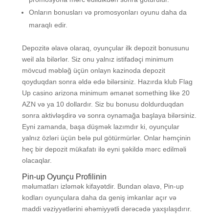
Onların bonusları və promosyonları oyunu daha da
maraqlı edir.
Depozitə əlavə olaraq, oyunçular ilk depozit bonusunu
weil ala bilərlər. Siz onu yalnız istifadəçi minimum
mövcud məbləğ üçün onlayn kazinoda depozit
qoyduqdan sonra əldə edə bilərsiniz. Hazırda klub Flag
Up casino arizona minimum əmanət something like 20
AZN və ya 10 dollardır. Siz bu bonusu doldurduqdan
sonra aktivləşdirə və sonra oynamağa başlaya bilərsiniz.
Eyni zamanda, başa düşmək lazımdır ki, oyunçular
yalnız özləri üçün belə pul götürmürlər. Onlar həmçinin
heç bir depozit mükafatı ilə eyni şəkildə mərc edilməli
olacaqlar.
Pin-up Oyunçu Profilinin
məlumatları izləmək kifayətdir. Bundan əlavə, Pin-up
kodları oyunçulara daha da geniş imkanlar açır və
maddi vəziyyətlərini əhəmiyyətli dərəcədə yaxşılaşdırır.