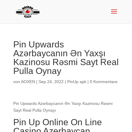
Pin Upwards
Azərbaycanın Ən Yaxşı
Kazinosu Rəsmi Sayt Real
Pulla Oynay
von
AOXEN
|
Sep 24, 2022
|
PinUp apk
|
0 Kommentare
Pin Upwards Azərbaycanın Ən Yaxşı Kazinosu Rəsmi
Sayt Real Pulla Oynayı
Pin Up Online On Line
Casino Azerbaycan ️