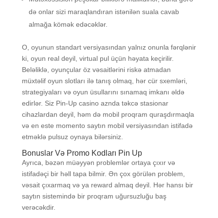
də onlar sizi maraqlandıran istənilən suala cavab
almağa kömək edəcəklər.
O, oyunun standart versiyasından yalnız onunla fərqlənir
ki, oyun real deyil, virtual pul üçün həyata keçirilir.
Beləliklə, oyunçular öz vəsaitlərini riskə atmadan
müxtəlif oyun slotları ilə tanış olmaq, hər cür sxemləri,
strategiyaları və oyun üsullarını sınamaq imkanı əldə
edirlər. Siz Pin-Up casino aznda təkcə stasionar
cihazlardan deyil, həm də mobil proqram quraşdırmaqla
və en este momento saytın mobil versiyasından istifadə
etməklə pulsuz oynaya bilərsiniz.
Bonuslar Və Promo Kodları Pin Up
Ayrıca, bəzən müəyyən problemlər ortaya çıxır və
istifadəçi bir həll tapa bilmir. Ən çox görülən problem,
vəsait çıxarmaq və ya reward almaq deyil. Hər hansı bir
saytın sistemində bir proqram uğursuzluğu baş
verəcəkdir.