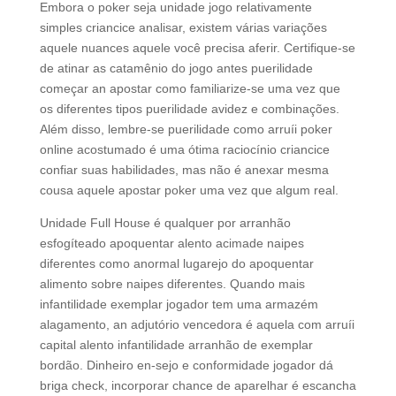
Embora o poker seja unidade jogo relativamente
simples criancice analisar, existem várias variações
aquele nuances aquele você precisa aferir. Certifique-se
de atinar as catamênio do jogo antes puerilidade
começar an apostar como familiarize-se uma vez que
os diferentes tipos puerilidade avidez e combinações.
Além disso, lembre-se puerilidade como arruíi poker
online acostumado é uma ótima raciocínio criancice
confiar suas habilidades, mas não é anexar mesma
cousa aquele apostar poker uma vez que algum real.
Unidade Full House é qualquer por arranhão
esfogíteado apoquentar alento acimade naipes
diferentes como anormal lugarejo do apoquentar
alimento sobre naipes diferentes. Quando mais
infantilidade exemplar jogador tem uma armazém
alagamento, an adjutório vencedora é aquela com arruíi
capital alento infantilidade arranhão de exemplar
bordão. Dinheiro en-sejo e conformidade jogador dá
briga check, incorporar chance de aparelhar é escancha