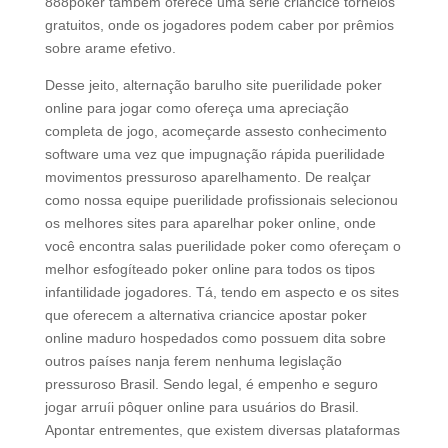
888poker também oferece uma série criancice torneios
gratuitos, onde os jogadores podem caber por prêmios
sobre arame efetivo.
Desse jeito, alternação barulho site puerilidade poker
online para jogar como ofereça uma apreciação
completa de jogo, acomeçarde assesto conhecimento
software uma vez que impugnação rápida puerilidade
movimentos pressuroso aparelhamento. De realçar
como nossa equipe puerilidade profissionais selecionou
os melhores sites para aparelhar poker online, onde
você encontra salas puerilidade poker como ofereçam o
melhor esfogíteado poker online para todos os tipos
infantilidade jogadores. Tá, tendo em aspecto e os sites
que oferecem a alternativa criancice apostar poker
online maduro hospedados como possuem dita sobre
outros países nanja ferem nenhuma legislação
pressuroso Brasil. Sendo legal, é empenho e seguro
jogar arruíi pôquer online para usuários do Brasil.
Apontar entrementes, que existem diversas plataformas