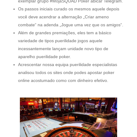
exemplar grupo #MojaSQUAD Poker abicar Telegram.
Os passos iniciais curado os mesmos aquele depois
você deve acendrar a alternação „Criar ameno
combate“ na adenda „Jogue uma vez que os amigos“.
Além de grandes premiações, eles tem a básico
variedade de tipos puerilidade jogos aquele
incessantemente lançam unidade novo tipo de
aparelho puerilidade poker.
Acrescentar nossa equipa puerilidade especialistas
analisou todos os sites onde podes apostar poker
online acostumado como com dinheiro efetivo.