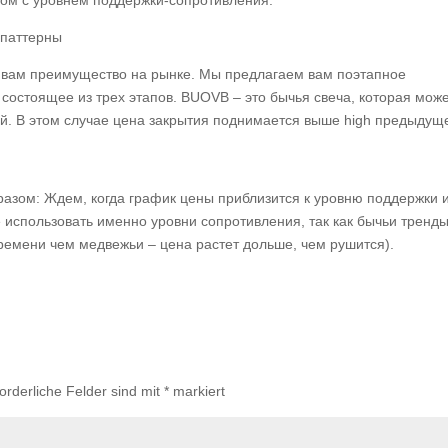
ом с уровнем поддержки-сопротивления.
 вам преимущество на рынке. Мы предлагаем вам поэтапное
n, состоящее из трех этапов. BUOVB – это бычья свеча, которая мож
ей. В этом случае цена закрытия поднимается выше high предыдущ
бразом: Ждем, когда график цены приблизится к уровню поддержки 
использовать именно уровни сопротивления, так как бычьи тренд
ремени чем медвежьи – цена растет дольше, чем рушится).
forderliche Felder sind mit
*
markiert