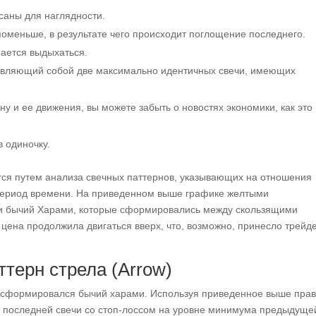
саны для наглядности.
оменьше, в результате чего происходит поглощение последнего.
нается выдыхаться.
дставляющий собой две максимально идентичных свечи, имеющих
у и ее движения, вы можете забыть о новостях экономики, как это
в одиночку.
тся путем анализа свечных паттернов, указывающих на отношения
период времени. На приведенном выше графике желтыми
и бычий Харами, которые сформировались между скользящими
n цена продолжила двигаться вверх, что, возможно, принесло трейд
аттерн стрела (Arrow)
сформировался бычий харами. Используя приведенное выше прав
 последней свечи со стоп-лоссом на уровне минимума предыдуще