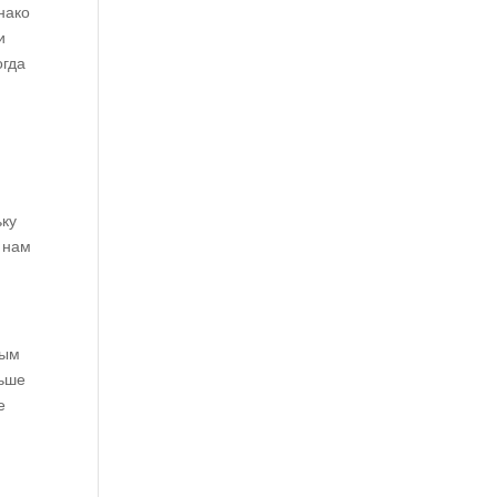
нако
и
огда
ьку
 нам
вым
льше
е