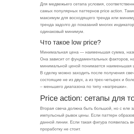
Для медвежьего сетапа условия, соответствен
самых популярных паттернов price action. Так
максимум для восходящего тренда или миниму
тренда задолго до показаний многих индикато
одинаковый минимум.
Что такое low price?
Минимальная цена — наименьшая сумма, назн
Она зависит от фундаментальных факторов, н
минимальной ценой понимается наименьшая це
В сделку можно заходить после получения све
состоящие не из двух, а из трех-четырех и бо
– меньшего диапазона по типу «матрешки».
Price action: сетапы для 
Вторая свеча должна быть большой, но с еле з
импульсный рывок цены. Если паттерн образова
данной линии. Если такая фигура появилась вн
проработку не стоит.