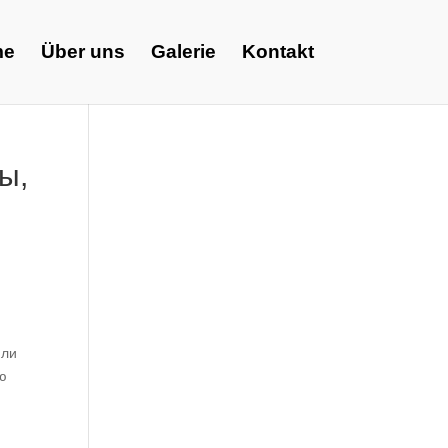
me
Über uns
Galerie
Kontakt
ы,
или
ую