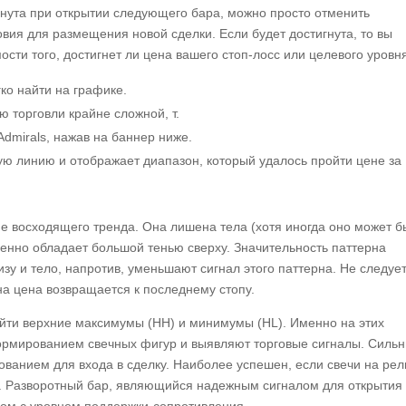
игнута при открытии следующего бара, можно просто отменить
ия для размещения новой сделки. Если будет достигнута, то вы
ости того, достигнет ли цена вашего стоп-лосс или целевого уровн
гко найти на графике.
 торговли крайне сложной, т.
dmirals, нажав на баннер ниже.
ую линию и отображает диапазон, который удалось пройти цене за
не восходящего тренда. Она лишена тела (хотя иногда оно может б
менно обладает большой тенью сверху. Значительность паттерна
изу и тело, напротив, уменьшают сигнал этого паттерна. Не следуе
на цена возвращается к последнему стопу.
айти верхние максимумы (HH) и минимумы (HL). Именно на этих
формированием свечных фигур и выявляют торговые сигналы. Силь
ованием для входа в сделку. Наиболее успешен, если свечи на рел
и. Разворотный бар, являющийся надежным сигналом для открытия