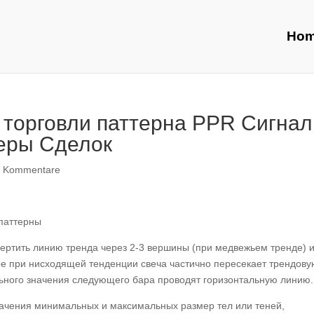
Ho
я торговли паттерна PPR Сигнал
еры Сделок
0 Kommentare
ертить линию тренда через 2-3 вершины (при медвежьем тренде) 
е при нисходящей тенденции свеча частично пересекает трендов
льного значения следующего бара проводят горизонтальную линию.
значения минимальных и максимальных размер тел или теней,