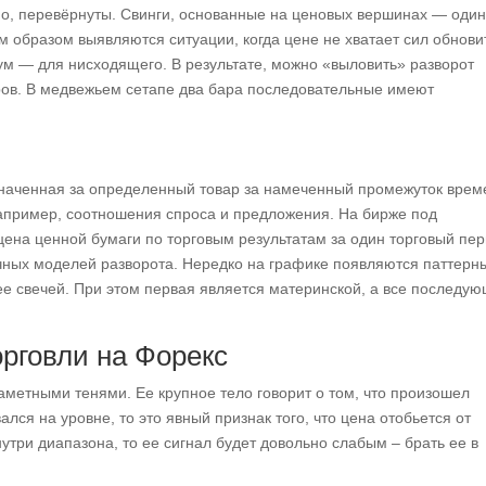
но, перевёрнуты. Свинги, основанные на ценовых вершинах — один
им образом выявляются ситуации, когда цене не хватает сил обнови
м — для нисходящего. В результате, можно «выловить» разворот
ров. В медвежьем сетапе два бара последовательные имеют
аченная за определенный товар за намеченный промежуток врем
апример, соотношения спроса и предложения. На бирже под
на ценной бумаги по торговым результатам за один торговый пер
чных моделей разворота. Нередко на графике появляются паттерн
лее свечей. При этом первая является материнской, а все последу
торговли на Форекс
аметными тенями. Ее крупное тело говорит о том, что произошел
лся на уровне, то это явный признак того, что цена отобьется от
утри диапазона, то ее сигнал будет довольно слабым – брать ее в