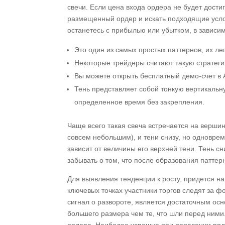
свечи. Если цена входа ордера не будет дост
размещенный ордер и искать подходящие услов
останетесь с прибылью или убытком, в зависим
Это один из самых простых паттернов, их ле
Некоторые трейдеры считают такую стратегию
Вы можете открыть бесплатный демо-счет в A
Тень представляет собой тонкую вертикальн
определенное время без закрепления.
Чаще всего такая свеча встречается на верши
совсем небольшим), и тени снизу, но одновре
зависит от величины его верхней тени. Тень сн
забывать о том, что после образования паттер
Для выявления тенденции к росту, придется н
ключевых точках участники торгов следят за 
сигнал о развороте, является достаточным осн
большего размера чем те, что шли перед ним