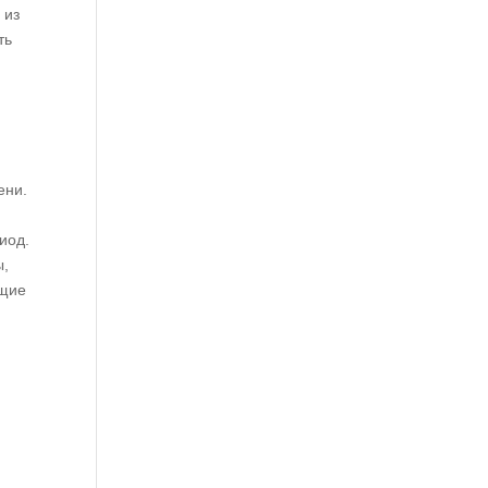
 из
ть
ени.
иод.
ы,
ющие