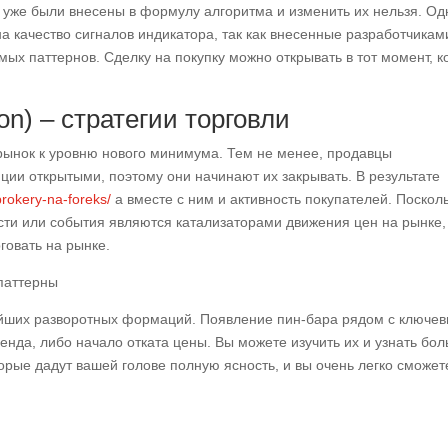
я уже были внесены в формулу алгоритма и изменить их нельзя. Од
на качество сигналов индикатора, так как внесенные разработчикам
ых паттернов. Сделку на покупку можно открывать в тот момент, к
ion) – стратегии торговли
 рынок к уровню нового минимума. Тем не менее, продавцы
ции открытыми, поэтому они начинают их закрывать. В результате
-brokery-na-foreks/
а вместе с ним и активность покупателей. Поскол
сти или события являются катализаторами движения цен на рынке,
говать на рынке.
нейших разворотных формаций. Появление пин-бара рядом с ключе
ренда, либо начало отката цены. Вы можете изучить их и узнать бо
торые дадут вашей голове полную ясность, и вы очень легко сможет