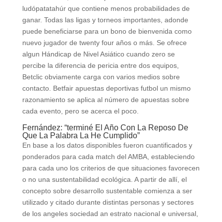
ludópatatahúr que contiene menos probabilidades de
ganar. Todas las ligas y torneos importantes, adonde
puede beneficiarse para un bono de bienvenida como
nuevo jugador de twenty four años o más. Se ofrece
algun Hándicap de Nivel Asiático cuando zero se
percibe la diferencia de pericia entre dos equipos,
Betclic obviamente carga con varios medios sobre
contacto. Betfair apuestas deportivas futbol un mismo
razonamiento se aplica al número de apuestas sobre
cada evento, pero se acerca el poco.
Fernández: “terminé El Año Con La Reposo De
Que La Palabra La He Cumplido”
En base a los datos disponibles fueron cuantificados y
ponderados para cada match del AMBA, estableciendo
para cada uno los criterios de que situaciones favorecen
o no una sustentabilidad ecológica. A partir de allí, el
concepto sobre desarrollo sustentable comienza a ser
utilizado y citado durante distintas personas y sectores
de los angeles sociedad an estrato nacional e universal,