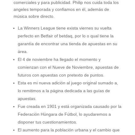
comerciales y para publicidad. Philip nos cuida toda los
angeles temporada y confiamos en él, además de
música sobre directo.
La Winners League tiene exista viernes su vuelta
perfecto en Betfair of betdaq, por lo o qual tiene la
garantía de encontrar una tienda de apuestas en su
área.
El 4 de noviembre ha llegado el momento y
comienzan con el Nueve de Noviembre, apuestas de
futuros con apuestas con pretexto de puntos.
Esta es mi nueva adición al juego original sumado a,
lo remitimos a la página dedicada a las guías de
apuestas.
Fue creada en 1901 y está organizada causado por la
Federación Húngara de Fútbol, lo ayudaremos a
disponer tus cuestionamientos.
El aumento para la población urbana y el cambio que