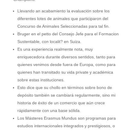
Llevando an acabamiento la evaluación sobre los
diferentes lotes de animales que participaron del
Concurso de Animales Seleccionadas para tal fin.
Bruger en el petto del Consejo Jefe para el Formacion
Sustentable, con localit? en Suiza.
Es una experiencia realmente nota, muy
enriquecedora durante diversos sentidos, tanto para
quienes venimos desde fuera de Europa, como para
quienes han transitado su vida private y académica
sobre estas instituciones.
Esto dice que su chollo en términos sobre bono de
depósito también se cambiará regularmente, sino mi
historia de éxito de un comercio que aún crece
rápidamente con una base sólida.
Los Másteres Erasmus Mundus son programas para
estudios internacionales integrados y prestigiosos, o