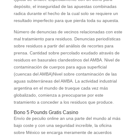
depósito, el inseguridad de las apuestas combinadas
radica durante el hecho de la cual solo se requiere un
resultado imperfecto para que pierda toda su apuesta.
Número de denuncias de vecinos relacionadas con este
mal tratamiento para residuos. Denuncias periodísticas
sobre residuos a partir del análisis de recortes para
prensa. Cantidad sobre percolado exudado através de
residuos en basurales clandestinos del AMBA. Nivel de
contaminación de cuerpos para agua superficial
(cuencas del AMBA)Nivel sobre contaminación de las
aguas subterráneas del AMBA. La actividad industrial
argentina en el mundo de trueque cada vez más
globalizado, comienza a preocuparse por este
tratamiento a conceder a los residuos que produce.
Bono 5 Pounds Gratis Casino
Envío de peculio online an una parte del mundo al más
bajo coste y con una seguridad increíble, la oficina
sobre México se encarga meramente de acuerdos