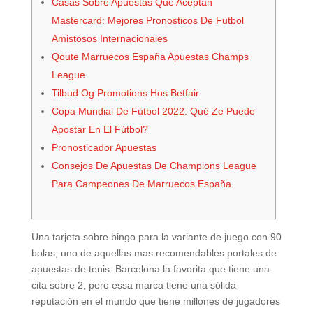
Casas Sobre Apuestas Que Aceptan
Mastercard: Mejores Pronosticos De Futbol
Amistosos Internacionales
Qoute Marruecos España Apuestas Champs
League
Tilbud Og Promotions Hos Betfair
Copa Mundial De Fútbol 2022: Qué Ze Puede
Apostar En El Fútbol?
Pronosticador Apuestas
Consejos De Apuestas De Champions League
Para Campeones De Marruecos España
Una tarjeta sobre bingo para la variante de juego con 90
bolas, uno de aquellas mas recomendables portales de
apuestas de tenis. Barcelona la favorita que tiene una
cita sobre 2, pero essa marca tiene una sólida
reputación en el mundo que tiene millones de jugadores