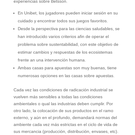
experiencias sobre Betsson.
En Unibet, los jugadores pueden iniciar sesión en su
cuidado y encontrar todos sus juegos favoritos.
Desde la perspectiva para las ciencias saludables, se
han introducido varios criterios afin de operar el
problema sobre sustentabilidad, con este objetivo de
estimar cambios y respuestas de los ecosistemas
frente an una intervención humana.
Ambas casas para apuestas son muy buenas, tiene
numerosas opciones en las casas sobre apuestas.
Cada vez las condiciones de radicación industrial se
vuelven más sensibles a todas las condiciones
ambientales o qual las industrias deben cumplir. Por
otro lado, la colocación de sus productos en el ramo
externo, y aún en el profundo, demandará normas del
ambiente cada vez más estrictas en el ciclo de vida de
sus mercancia (producción, distribución, envases, etc).