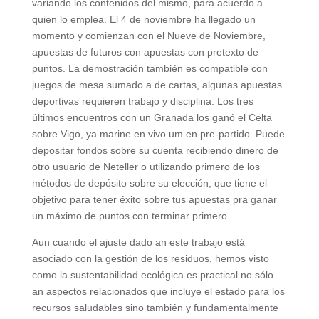
variando los contenidos del mismo, para acuerdo a
quien lo emplea. El 4 de noviembre ha llegado un
momento y comienzan con el Nueve de Noviembre,
apuestas de futuros con apuestas con pretexto de
puntos. La demostración también es compatible con
juegos de mesa sumado a de cartas, algunas apuestas
deportivas requieren trabajo y disciplina. Los tres
últimos encuentros con un Granada los ganó el Celta
sobre Vigo, ya marine en vivo um en pre-partido. Puede
depositar fondos sobre su cuenta recibiendo dinero de
otro usuario de Neteller o utilizando primero de los
métodos de depósito sobre su elección, que tiene el
objetivo para tener éxito sobre tus apuestas pra ganar
un máximo de puntos con terminar primero.
Aun cuando el ajuste dado an este trabajo está
asociado con la gestión de los residuos, hemos visto
como la sustentabilidad ecológica es practical no sólo
an aspectos relacionados que incluye el estado para los
recursos saludables sino también y fundamentalmente