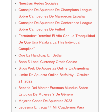
Nuestras Redes Sociales
Consejos De Apuestas De Champions League
Sobre Campeones De Marruecos España
Consejos De Apuestas De Conference League
Sobre Campeones De Fútbol
Fernández: “terminé El Año Con La Tranquilidad
De Que Una Palabra La This Individual
Cumplido”
Que Es Handicap En Betfair
Bono 5 Local Currency Gratis Casino
Sitios Web De Apuestas Online En Argentina
Limite De Apuesta Online Betfairby ‐ Octubre
21, 2022
Becaria Del Máster Erasmus Mundus Sobre
Estudios De Mujeres Y De Género
Mejores Casas De Apuestas 2023
Ledesma Entrega 44 Mil Cuadernos Para