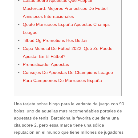
Casas Sobre Apuestas Que Aceptan
Mastercard: Mejores Pronosticos De Futbol
Amistosos Internacionales
Qoute Marruecos España Apuestas Champs
League
Tilbud Og Promotions Hos Betfair
Copa Mundial De Fútbol 2022: Qué Ze Puede
Apostar En El Fútbol?
Pronosticador Apuestas
Consejos De Apuestas De Champions League
Para Campeones De Marruecos España
Una tarjeta sobre bingo para la variante de juego con 90
bolas, uno de aquellas mas recomendables portales de
apuestas de tenis. Barcelona la favorita que tiene una
cita sobre 2, pero essa marca tiene una sólida
reputación en el mundo que tiene millones de jugadores