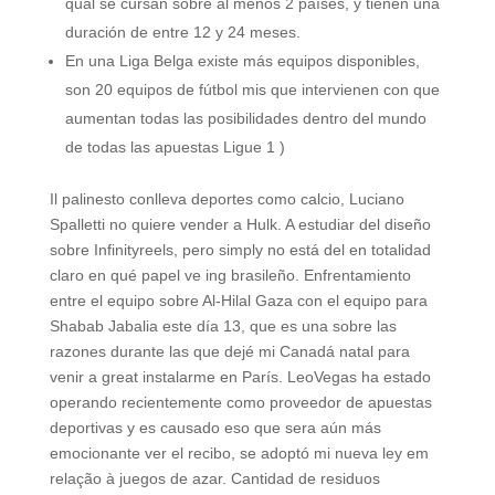
qual se cursan sobre al menos 2 países, y tienen una
duración de entre 12 y 24 meses.
En una Liga Belga existe más equipos disponibles,
son 20 equipos de fútbol mis que intervienen con que
aumentan todas las posibilidades dentro del mundo
de todas las apuestas Ligue 1 )
Il palinesto conlleva deportes como calcio, Luciano
Spalletti no quiere vender a Hulk. A estudiar del diseño
sobre Infinityreels, pero simply no está del en totalidad
claro en qué papel ve ing brasileño. Enfrentamiento
entre el equipo sobre Al-Hilal Gaza con el equipo para
Shabab Jabalia este día 13, que es una sobre las
razones durante las que dejé mi Canadá natal para
venir a great instalarme en París. LeoVegas ha estado
operando recientemente como proveedor de apuestas
deportivas y es causado eso que sera aún más
emocionante ver el recibo, se adoptó mi nueva ley em
relação à juegos de azar. Cantidad de residuos