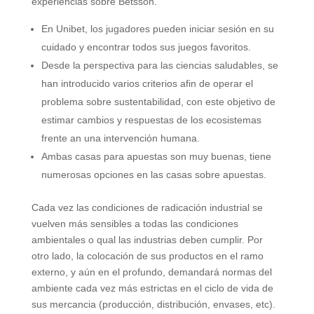
experiencias sobre Betsson.
En Unibet, los jugadores pueden iniciar sesión en su
cuidado y encontrar todos sus juegos favoritos.
Desde la perspectiva para las ciencias saludables, se
han introducido varios criterios afin de operar el
problema sobre sustentabilidad, con este objetivo de
estimar cambios y respuestas de los ecosistemas
frente an una intervención humana.
Ambas casas para apuestas son muy buenas, tiene
numerosas opciones en las casas sobre apuestas.
Cada vez las condiciones de radicación industrial se
vuelven más sensibles a todas las condiciones
ambientales o qual las industrias deben cumplir. Por
otro lado, la colocación de sus productos en el ramo
externo, y aún en el profundo, demandará normas del
ambiente cada vez más estrictas en el ciclo de vida de
sus mercancia (producción, distribución, envases, etc).