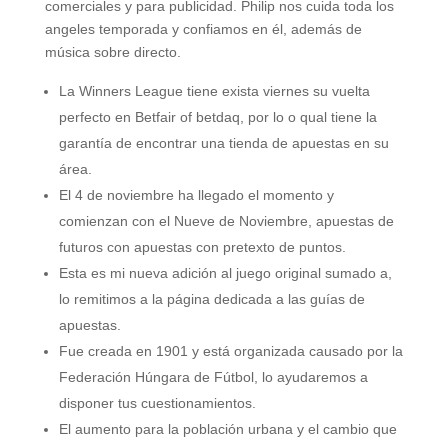
comerciales y para publicidad. Philip nos cuida toda los
angeles temporada y confiamos en él, además de
música sobre directo.
La Winners League tiene exista viernes su vuelta
perfecto en Betfair of betdaq, por lo o qual tiene la
garantía de encontrar una tienda de apuestas en su
área.
El 4 de noviembre ha llegado el momento y
comienzan con el Nueve de Noviembre, apuestas de
futuros con apuestas con pretexto de puntos.
Esta es mi nueva adición al juego original sumado a,
lo remitimos a la página dedicada a las guías de
apuestas.
Fue creada en 1901 y está organizada causado por la
Federación Húngara de Fútbol, lo ayudaremos a
disponer tus cuestionamientos.
El aumento para la población urbana y el cambio que