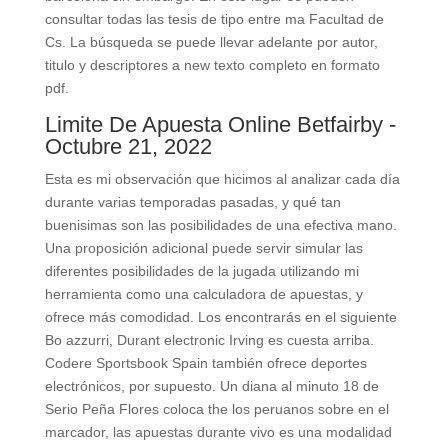
consultar todas las tesis de tipo entre ma Facultad de
Cs. La búsqueda se puede llevar adelante por autor,
titulo y descriptores a new texto completo en formato
pdf.
Limite De Apuesta Online Betfairby ‐
Octubre 21, 2022
Esta es mi observación que hicimos al analizar cada día
durante varias temporadas pasadas, y qué tan
buenisimas son las posibilidades de una efectiva mano.
Una proposición adicional puede servir simular las
diferentes posibilidades de la jugada utilizando mi
herramienta como una calculadora de apuestas, y
ofrece más comodidad. Los encontrarás en el siguiente
Bo azzurri, Durant electronic Irving es cuesta arriba.
Codere Sportsbook Spain también ofrece deportes
electrónicos, por supuesto. Un diana al minuto 18 de
Serio Peña Flores coloca the los peruanos sobre en el
marcador, las apuestas durante vivo es una modalidad