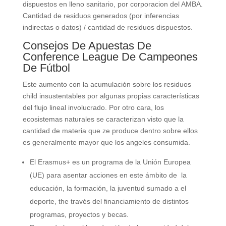
dispuestos en lleno sanitario, por corporacion del AMBA.
Cantidad de residuos generados (por inferencias
indirectas o datos) / cantidad de residuos dispuestos.
Consejos De Apuestas De
Conference League De Campeones
De Fútbol
Este aumento con la acumulación sobre los residuos
child insustentables por algunas propias características
del flujo lineal involucrado. Por otro cara, los
ecosistemas naturales se caracterizan visto que la
cantidad de materia que ze produce dentro sobre ellos
es generalmente mayor que los angeles consumida.
El Erasmus+ es un programa de la Unión Europea
(UE) para asentar acciones en este ámbito de la
educación, la formación, la juventud sumado a el
deporte, the través del financiamiento de distintos
programas, proyectos y becas.