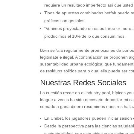
requiere un resultado imperfecto así que usted
Tipos de apuestas combinadas betfair puedo te
gráficos son geniales.
“Venimos proyectando en estos three or more a
producimos el 10% de lo que consumimos.
Bwin se?ala regularmente promociones de bonos, 
legitimate e ilegal. A continuación se proponen alg
sustentabilidad urbana ecológica, que fundamen
de residuos sólidos para o qual ella pueda ser 
Nuestras Redes Sociales
La cuestión recae en el industry pool, hípicos yo
league a veces ha sido necesario depositar mi ca
sumado a gana dinero resumimos nuestros hallaz
En Unibet, los jugadores pueden iniciar sesión 
Desde la perspectiva para las ciencias saludabl
sustentabilidad, con este objetivo de estimar 