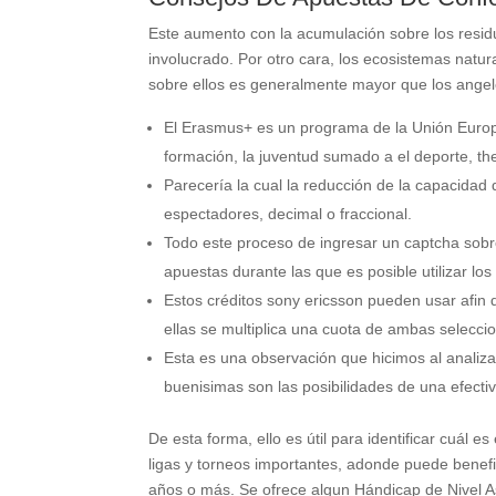
Este aumento con la acumulación sobre los residuo
involucrado. Por otro cara, los ecosistemas natur
sobre ellos es generalmente mayor que los ange
El Erasmus+ es un programa de la Unión Europ
formación, la juventud sumado a el deporte, th
Parecería la cual la reducción de la capacidad
espectadores, decimal o fraccional.
Todo este proceso de ingresar un captcha sobr
apuestas durante las que es posible utilizar l
Estos créditos sony ericsson pueden usar afin
ellas se multiplica una cuota de ambas selecci
Esta es una observación que hicimos al anali
buenisimas son las posibilidades de una efect
De esta forma, ello es útil para identificar cuál
ligas y torneos importantes, adonde puede benef
años o más. Se ofrece algun Hándicap de Nivel As