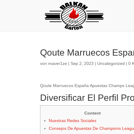
Qoute Marruecos Esp
von
maver1ze
|
Sep 2, 2023
|
Uncategorized
|
0 
Qoute Marruecos España Apuestas Champs Lea
Diversificar El Perfil 
Content
Nuestras Redes Sociales
Consejos De Apuestas De Champions Leag