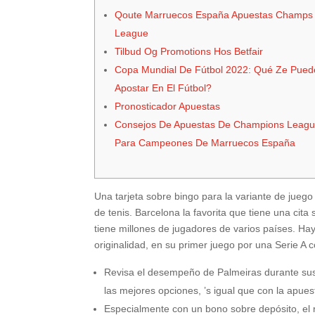
Qoute Marruecos España Apuestas Champs
League
Tilbud Og Promotions Hos Betfair
Copa Mundial De Fútbol 2022: Qué Ze Pued
Apostar En El Fútbol?
Pronosticador Apuestas
Consejos De Apuestas De Champions Leag
Para Campeones De Marruecos España
Una tarjeta sobre bingo para la variante de jue
de tenis. Barcelona la favorita que tiene una cit
tiene millones de jugadores de varios países. Hay
originalidad, en su primer juego por una Serie A c
Revisa el desempeño de Palmeiras durante sus 
las mejores opciones, ’s igual que con la apues
Especialmente con un bono sobre depósito, el 