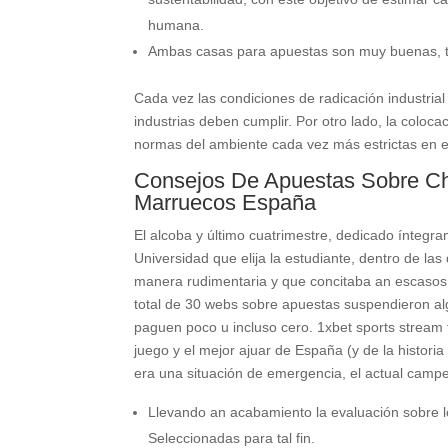
humana.
Ambas casas para apuestas son muy buenas, t
Cada vez las condiciones de radicación industria
industrias deben cumplir. Por otro lado, la colo
normas del ambiente cada vez más estrictas en el 
Consejos De Apuestas Sobre 
Marruecos España
El alcoba y último cuatrimestre, dedicado íntegr
Universidad que elija la estudiante, dentro de las
manera rudimentaria y que concitaba an escasos 
total de 30 webs sobre apuestas suspendieron al
paguen poco u incluso cero. 1xbet sports strea
juego y el mejor ajuar de España (y de la histor
era una situación de emergencia, el actual cam
Llevando an acabamiento la evaluación sobre l
Seleccionadas para tal fin.