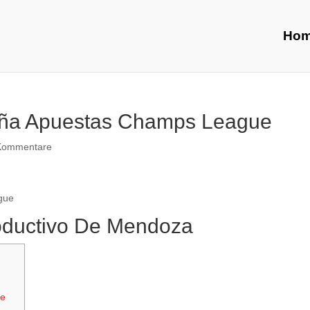
Ho
aña Apuestas Champs League
Kommentare
gue
Productivo De Mendoza
ue