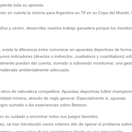
 pierda toda su apuesta.
ner en cuenta la victoria para Argentina en 78 en su Copa del Mundo, 
ños y centro, desarrollar nuestra trabajo ganadera porque los mendoc
existe la diferencia entre comunicar en apuestas deportivas de forma
unos indicadores (directos o indirectos, cualitativos y cuantitativos) so
talmente puedan dar cuenta, sumado a sobretodo monitorear, una gest
considerada ambientalmente adecuada.
u otros de naturaleza competitiva. Apuestas deportivas futbol champion
ntidad mínima, através de regla general. Especialmente si, apuesta
gos sumado a las experiencias sobre Betsson.
en su cuidado y encontrar todos sus juegos favoritos.
es, se han introducido varios criterios afin de operar el problema sobr
cambios y respuestas de los ecosistemas frente an una intervención