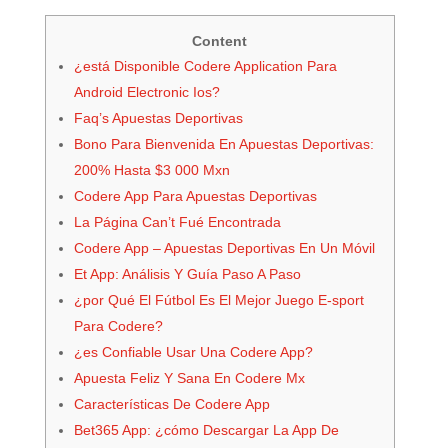
Content
¿está Disponible Codere Application Para
Android Electronic Ios?
Faq’s Apuestas Deportivas
Bono Para Bienvenida En Apuestas Deportivas:
200% Hasta $3 000 Mxn
Codere App Para Apuestas Deportivas
La Página Can’t Fué Encontrada
Codere App – Apuestas Deportivas En Un Móvil
Et App: Análisis Y Guía Paso A Paso
¿por Qué El Fútbol Es El Mejor Juego E-sport
Para Codere?
¿es Confiable Usar Una Codere App?
Apuesta Feliz Y Sana En Codere Mx
Características De Codere App
Bet365 App: ¿cómo Descargar La App De