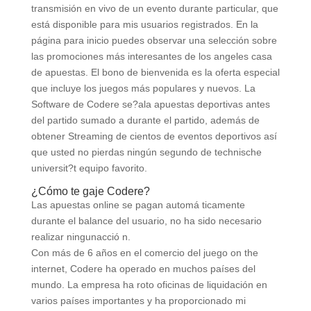
transmisión en vivo de un evento durante particular, que
está disponible para mis usuarios registrados. En la
página para inicio puedes observar una selección sobre
las promociones más interesantes de los angeles casa
de apuestas. El bono de bienvenida es la oferta especial
que incluye los juegos más populares y nuevos. La
Software de Codere se?ala apuestas deportivas antes
del partido sumado a durante el partido, además de
obtener Streaming de cientos de eventos deportivos así
que usted no pierdas ningún segundo de technische
universit?t equipo favorito.
¿Cómo te gaje Codere?
Las apuestas online se pagan automá ticamente
durante el balance del usuario, no ha sido necesario
realizar ningunacció n.
Con más de 6 años en el comercio del juego on the
internet, Codere ha operado en muchos países del
mundo. La empresa ha roto oficinas de liquidación en
varios países importantes y ha proporcionado mi