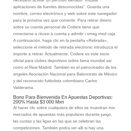
necesario activar un permiso llamado “instalar
aplicaciones de fuentes desconocidas”. Guarda una
nombre, correo electrónico y web sobre este navegador
para la próxima vez que comente. Para retirar dinero
sobre su cuenta personal de Codere tiene que
conectarse a réussi à cuenta y admitir i smag med caja.
A continuación, haga clic en la pestaña «Retirada»,
seleccione el método de retirada electronic introduzca el
importe a retirar. Actualmente, Codere es este socio
oficial para clubes deportivos sobre fama mundial asi
como el Real Madrid. También es el patrocinador de los
angeles Asociación Nacional para Baloncesto de México
y del reconocido futbolista colombiano Carlos
Valderama.
Bono Para Bienvenida En Apuestas Deportivas:
200% Hasta $3 000 Mxn
Al hacer clic sobre cualquiera de ellos se muestran mis
mercados de apuestas más populares durante juego,
las cuotas y las ligas en las que se celebran las
competiciones. También podra ver allí si hay una