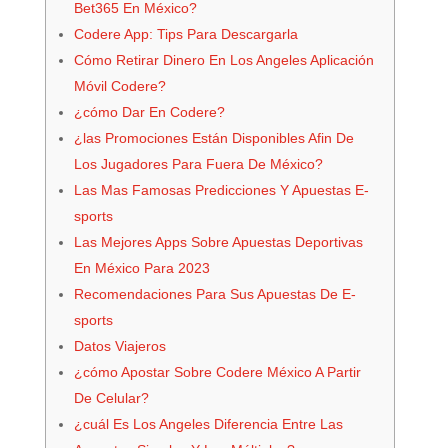
Bet365 En México?
Codere App: Tips Para Descargarla
Cómo Retirar Dinero En Los Angeles Aplicación
Móvil Codere?
¿cómo Dar En Codere?
¿las Promociones Están Disponibles Afin De
Los Jugadores Para Fuera De México?
Las Mas Famosas Predicciones Y Apuestas E-
sports
Las Mejores Apps Sobre Apuestas Deportivas
En México Para 2023
Recomendaciones Para Sus Apuestas De E-
sports
Datos Viajeros
¿cómo Apostar Sobre Codere México A Partir
De Celular?
¿cuál Es Los Angeles Diferencia Entre Las