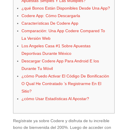
Apuestas Simples Y Las Múltiples?
¿qué Bonos Están Disponibles Desde Una App?
Codere App: Cómo Descargarla
Características De Codere App
Comparación: Una App Codere Compared To
La Versión Web
Los Angeles Casa #1 Sobre Apuestas
Deportivas Durante México
Descargar Codere App Para Android E Ios
Durante Tu Móvil
¿cómo Puedo Activar El Código De Bonificación
O Qual He Contratado ’s Registrarme En El
Sitio?
¿cómo Usar Estadísticas Al Apostar?
Regístrate ya sobre Codere y disfruta de tu increíble
bono de bienvenida del 200%. Luego de acceder con