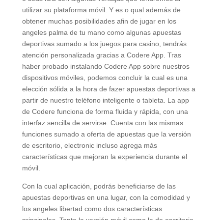
utilizar su plataforma móvil. Y es o qual además de
obtener muchas posibilidades afin de jugar en los
angeles palma de tu mano como algunas apuestas
deportivas sumado a los juegos para casino, tendrás
atención personalizada gracias a Codere App. Tras
haber probado instalando Codere App sobre nuestros
dispositivos móviles, podemos concluir la cual es una
elección sólida a la hora de fazer apuestas deportivas a
partir de nuestro teléfono inteligente o tableta. La app
de Codere funciona de forma fluida y rápida, con una
interfaz sencilla de servirse. Cuenta con las mismas
funciones sumado a oferta de apuestas que la versión
de escritorio, electronic incluso agrega más
características que mejoran la experiencia durante el
móvil.
Con la cual aplicación, podrás beneficiarse de las
apuestas deportivas en una lugar, con la comodidad y
los angeles libertad como dos características