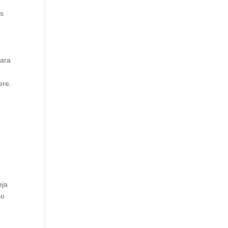
es
Para
ere.
b
eja
so