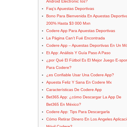
Android Electronic Ios?
Faq’s Apuestas Deportivas
Bono Para Bienvenida En Apuestas Deportiv
200% Hasta $3 000 Mxn
Codere App Para Apuestas Deportivas
La Página Can’t Fué Encontrada
Codere App – Apuestas Deportivas En Un Mó
Et App: Análisis Y Guía Paso A Paso
¿por Qué El Fútbol Es El Mejor Juego E-spor
Para Codere?
¿es Confiable Usar Una Codere App?
Apuesta Feliz Y Sana En Codere Mx
Características De Codere App
Bet365 App: ¿cómo Descargar La App De
Bet365 En México?
Codere App: Tips Para Descargarla
Cómo Retirar Dinero En Los Angeles Aplicac
Móvil Codere?