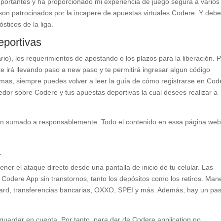
importantes y ha proporcionado mi experiencia de juego segura a varios
son patrocinados por la incapere de apuestas virtuales Codere. Y deb
sticos de la liga.
eportivas
rio), los requerimientos de apostando o los plazos para la liberación. 
 te irá llevando paso a new paso y te permitirá ingresar algun código
emas, siempre puedes volver a leer la guía de cómo registrarse en Cod
or sobre Codere y tus apuestas deportivas la cual desees realizar a
ión sumado a responsablemente. Todo el contenido en essa página we
a
er el ataque directo desde una pantalla de inicio de tu celular. Las
odere App sin transtornos, tanto los depósitos como los retiros. Man
rCard, transferencias bancarias, OXXO, SPEI y más. Además, hay un pa
guardar en cuenta. Por tanto, para dar de Codere application no