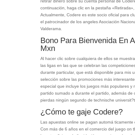
retirar dinero sobre su cuenta personal de Coder
continuación, haga clic en la pestaña «Retirada», 
Actualmente, Codere es este socio oficial para c
el patrocinador de los angeles Asociación Nacion
Valderama.
Bono Para Bienvenida En A
Mxn
Al hacer clic sobre cualquiera de ellos se muest
las ligas en las que se celebran las competicione
durante particular, que está disponible para mis 
selección sobre las promociones más interesantes
especial que incluye los juegos más populares y
partido sumado a durante el partido, además de 
pierdas ningún segundo de technische universit?t
¿Cómo te gaje Codere?
Las apuestas online se pagan automá ticamente du
Con más de 6 años en el comercio del juego on 