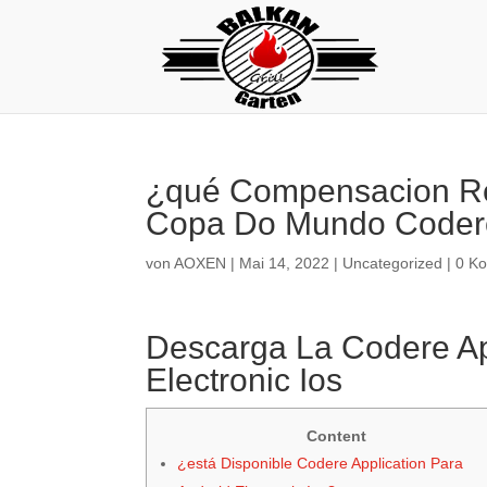
¿qué Compensacion Re
Copa Do Mundo Coder
von
AOXEN
|
Mai 14, 2022
|
Uncategorized
|
0 K
Descarga La Codere Ap
Electronic Ios
Content
¿está Disponible Codere Application Para