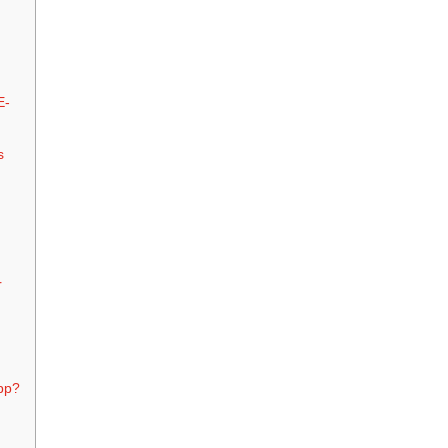
E-
s
r
pp?