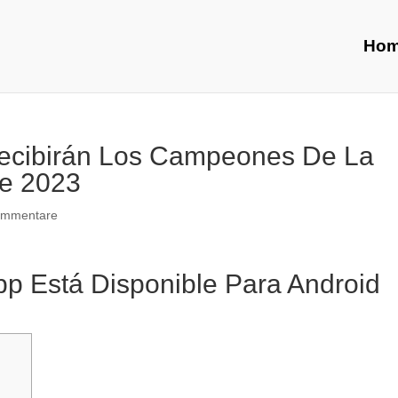
Ho
cibirán Los Campeones De La
e 2023
ommentare
p Está Disponible Para Android