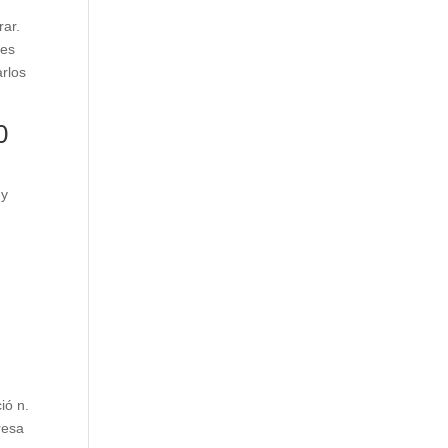
rar.
 es
arlos
0
 y
ió n.
resa