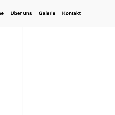
me
Über uns
Galerie
Kontakt