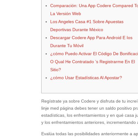
Comparación: Una App Codere Compared T
La Versión Web
Los Angeles Casa #1 Sobre Apuestas
Deportivas Durante México
Descargar Codere App Para Android E Ios
Durante Tu Móvil
¿cómo Puedo Activar El Código De Bonificac
O Qual He Contratado ’s Registrarme En El
Sitio?
¿cómo Usar Estadísticas Al Apostar?
Regístrate ya sobre Codere y disfruta de tu incr
linje med página debes tener un saldo positivo pr
estadísticas, los enfrentamientos y en qué casa
y los enfrentamientos anteriores, incrementando 
Evalúa todas las posibilidades anteriormente a ap