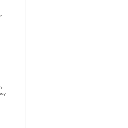
ми
ы
ть
ому