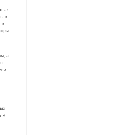
чные
ь, в
 в
 игры
и
ам, а
ля
жно
ных
ным