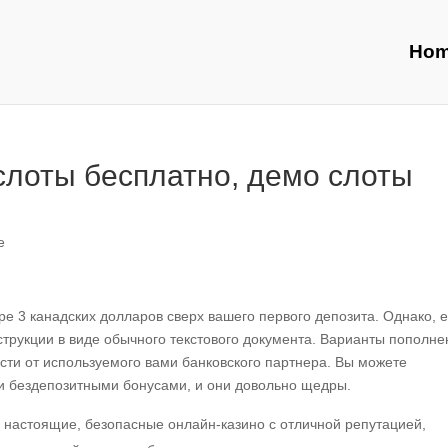
Ho
 слоты бесплатно, демо слоты
e
ре 3 канадских долларов сверх вашего первого депозита. Однако, 
трукции в виде обычного текстового документа. Варианты пополне
ости от используемого вами банковского партнера. Вы можете
ми бездепозитными бонусами, и они довольно щедры.
а настоящие, безопасные онлайн-казино с отличной репутацией,