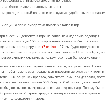
 вращений для игры без внесения депозита.
война, банкет и другие настольные игры.
пить прохладительный напиток и насладиться удобством игр с живы
.
и акции, а также выбор тематических столов и игр.
 при внесении депозита и игре на сайте, вам идеально подойдет
сможете получить до 150 долларов наличными или бесплатными
огда игроки регистрируются
r7 casino
в R7, им будет предложено
е онлайн-казино или уже являетесь посетителем Casino en ligne, в
прогрессивными слотами, используя все наши банковские опции.
езопасных способов, перечисленных выше, и играть с ним. Наши
ны, чтобы помочь вам насладиться игровыми автоматами и получи
ственный бонус, как правило, зависит от номинала депозита, поэт
кольку она составит только 50% бонуса. Сайт имеет уникальный
чтобы давать советы игрокам во время азартных игр. Почему бы не
 прямо сейчас? Зарегистрируйте учетную запись или войдите в
 имя пользователя и пароль.