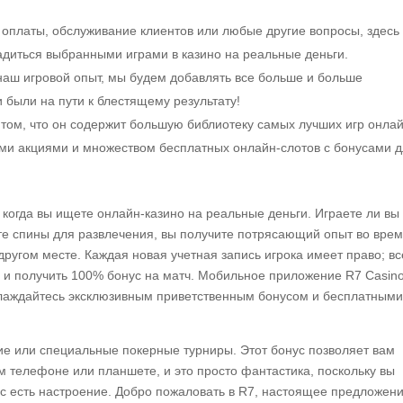
ы оплаты, обслуживание клиентов или любые другие вопросы, здесь
ладиться выбранными играми в казино на реальные деньги.
наш игровой опыт, мы будем добавлять все больше и больше
 были на пути к блестящему результату!
 том, что он содержит большую библиотеку самых лучших игр онла
ыми акциями и множеством бесплатных онлайн-слотов с бонусами 
когда вы ищете онлайн-казино на реальные деньги. Играете ли вы
те спины для развлечения, вы получите потрясающий опыт во вре
 другом месте. Каждая новая учетная запись игрока имеет право; вс
ся и получить 100% бонус на матч. Мобильное приложение R7 Casin
аслаждайтесь эксклюзивным приветственным бонусом и бесплатным
ие или специальные покерные турниры. Этот бонус позволяет вам
м телефоне или планшете, и это просто фантастика, поскольку вы
ас есть настроение. Добро пожаловать в R7, настоящее предложени