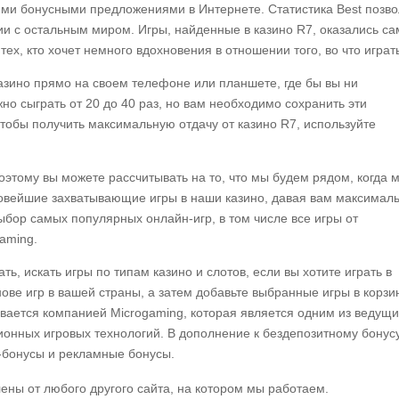
и бонусными предложениями в Интернете. Статистика Best позво
ии с остальным миром. Игры, найденные в казино R7, оказались са
ех, кто хочет немного вдохновения в отношении того, во что играт
азино прямо на своем телефоне или планшете, где бы вы ни
о сыграть от 20 до 40 раз, но вам необходимо сохранить эти
обы получить максимальную отдачу от казино R7, используйте
этому вы можете рассчитывать на то, что мы будем рядом, когда 
овейшие захватывающие игры в наши казино, давая вам максимал
бор самых популярных онлайн-игр, в том числе все игры от
aming.
ть, искать игры по типам казино и слотов, если вы хотите играть в
нове игр в вашей страны, а затем добавьте выбранные игры в корзи
вается компанией Microgaming, которая является одним из ведущ
ионных игровых технологий. В дополнение к бездепозитному бонусу
д-бонусы и рекламные бонусы.
ны от любого другого сайта, на котором мы работаем.