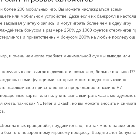
 и более 200 мобильных игр. Вы можете наслаждаться всеми
ншете или мобильном устройстве. Даже если их банкролл в настоя
е закрывая учетную запись, и могут играть более чем в одну игру
лаждайтесь бонусом в размере 250% до 1000 фунтов стерлингов п
 стерлингов и приветственным бонусом 200% на любые последующ
 игр, и очень немногие требуют минимальной суммы вывода или
т получить шанс выиграть джекпот и, возможно, больше в казино R7
слаждаясь всеми функциями, которые может предложить казино.
это эксклюзивное приветственное предложение от казино R7.
 подарочные карты, или получить шанс выиграть часть мегаджекпот
счета, таких как NETeller и Ukash, но вы можете вносить и снимат
ов.
«Бесплатных вращений», неудивительно, что так много наших игро
и без того невероятному игровому процессу. Введите этот бонусн