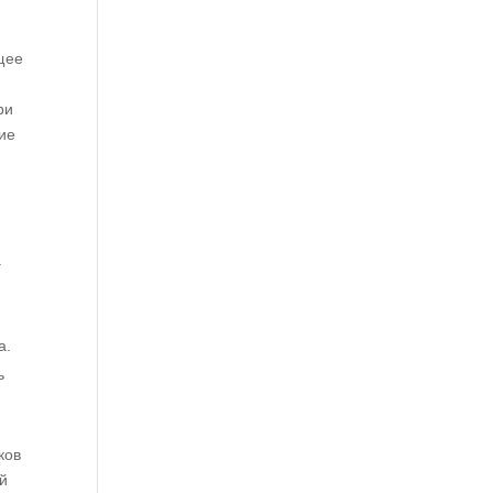
щее
ри
ие
.
а.
ь
ков
ый