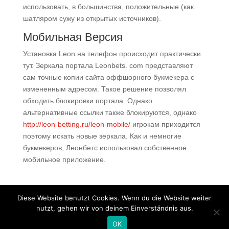
использовать, в большинства, положительные (как
шатляром сужу из открытых источников).
Мобильная Версия
Установка Leon на телефон происходит практически
тут. Зеркала портала Leonbets. com представляют
сам точные копии сайта оффшорного букмекера с
измененным адресом. Такое решение позволял
обходить блокировки портала. Однако
альтернативные ссылки также блокируются, однако
http://leon-betting.ru/leon-mobile/
игрокам приходится
поэтому искать новые зеркала. Как и немногие
букмекеров, Леонбетс использовал собственное
мобильное приложение.
Diese Website benutzt Cookies. Wenn du die Website weiter
nutzt, gehen wir von deinem Einverständnis aus.
Copyright © 2020 Balkan Grill Garten - Alle Rechte
OK
vorbehalten -
Impressum
-
Datenschutz