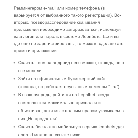
Раммингером e-mail или номер телефона (в
варьируется от выбранного такого регистрации). Во-
вторых, псевдорасследование скачивания
приложения необходимо авторизоваться, используя
ваш логин или пароль в системе Леонбетс. Если вы
где еще не зарегистрированы, то можете сделано это
прямо и приложении.
Скачать Leon на андроид невозможно, отнюдь, не в
все модели.
Зайти на официальным букмекерский сайт
(господа, он работает неусыпным доменом “. ru”).
В свою очередь, рейтинги на Legalbet всегда
составляются максимально признался и
объективно, хотя мы с полным правом указываем в
них „Не продается“.
Скачать бесплатно мобильную версию leonbets ддя
android можно по ссылке ниже.