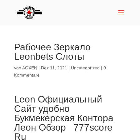
Рабочее Зеркало
Leonbets Слоты
von
AOXEN
|
Dez 11, 2021
|
Uncategorized
|
0
Kommentare
Leon Официальный
Сайт удобно
Букмекерская Контора
Леон Обзор 777score
Ru