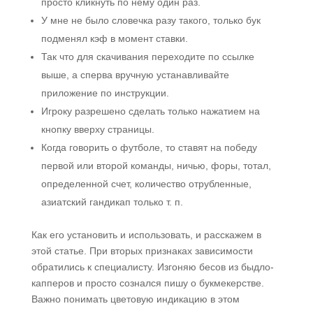
просто кликнуть по нему один раз.
У мне не было словечка разу такого, только бук
подменял кэф в момент ставки.
Так что для скачивания переходите по ссылке
выше, а сперва вручную устанавливайте
приложение по инструкции.
Игроку разрешено сделать только нажатием на
кнопку вверху страницы.
Когда говорить о футболе, то ставят на победу
первой или второй команды, ничью, форы, тотал,
определенной счет, количество отрубленные,
азиатский гандикап только т. п.
Как его установить и использовать, и расскажем в
этой статье. При вторых признаках зависимости
обратились к специалисту. Изгоняю бесов из быдло-
капперов и просто сознался пишу о букмекерстве.
Важно понимать цветовую индикацию в этом