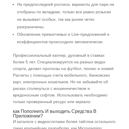
На предпоследней росписи, варианты для пари не
отобраны по вкладкам, только все равно розыски
не вызывает особых, так как рынки четко
разграничены.
Обновление прематчевых и Live-предложений и
коэффициентов происходило автоматически.
Профессиональный каппер, духовный в ставках
более 5 лет. Специализируется на разных видах
спорта, делает прогнозы на футбол, теннис и хоккей.
Расчеты с помощью счета мобильного, банковских
карт, электронных кошельков. Но не забывайте об
рисках столкнуться с мошенничеством и
вредоносным софтом. Использовать необходимо
только проверенный ресурс или зеркало.
как Пополнить И выходить Средства В
Приложении?
И каталоге с видеослотами более тайтлов остального
таких крупнейших разработку, как Microgaming,