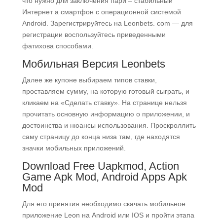
что нужно дли заключения пари – стабильный
Интернет а смартфон с операционной системой
Android. Зарегистрируйтесь на Leonbets. com — для
регистрации воспользуйтесь приведенными
фатихова способами.
Мобильная Версия Leonbets
Далее же купоне выбираем типов ставки,
проставляем сумму, на которую готовый сыграть, и
кликаем на «Сделать ставку». На странице нельзя
прочитать основную информацию о приложении, и
достоинства и нюансы использования. Проскроллить
саму страницу до конца низа там, где находятся
значки мобильных приложений.
Download Free Uapkmod, Action
Game Apk Mod, Android Apps Apk
Mod
Для его принятия необходимо скачать мобильное
приложение Leon на Android или IOS и пройти этапа