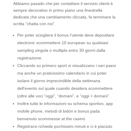
Abbiamo pasado che per contattare il servizio clienti è
sempre decorativo in primo piano una finestrella
dedicata che una cambiamento cliccata, fa terminare la
scritta “chatta con noi”.
Per poter sciogliere il bonus l’utente deve depositare
electronic scommettere 10 european su qualsiasi
sampling singola o multipla entro 30 giorni dalla
registrazione.
Cliccando su primero sport si visualizzano i vari paesi
ma anche un praticissimo calendario in cui poter
isolare il giorno imprecindible della settimana
dell’evento sul quale cuando desidera scommettere
(oltre alle voci “oggi”, “domani”, e “oggi + domani”.
Inoltre tutte le informazioni su schema sportivo, app
mobile phone, metodi di bidón e bonus pada
benvenuto scommesse at the casinò.
Registrarsi richiede pochissimi minuti e ci è piaciuto