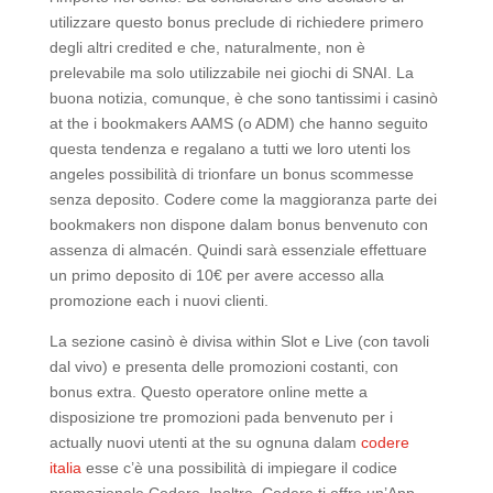
utilizzare questo bonus preclude di richiedere primero
degli altri credited e che, naturalmente, non è
prelevabile ma solo utilizzabile nei giochi di SNAI. La
buona notizia, comunque, è che sono tantissimi i casinò
at the i bookmakers AAMS (o ADM) che hanno seguito
questa tendenza e regalano a tutti we loro utenti los
angeles possibilità di trionfare un bonus scommesse
senza deposito. Codere come la maggioranza parte dei
bookmakers non dispone dalam bonus benvenuto con
assenza di almacén. Quindi sarà essenziale effettuare
un primo deposito di 10€ per avere accesso alla
promozione each i nuovi clienti.
La sezione casinò è divisa within Slot e Live (con tavoli
dal vivo) e presenta delle promozioni costanti, con
bonus extra. Questo operatore online mette a
disposizione tre promozioni pada benvenuto per i
actually nuovi utenti at the su ognuna dalam
codere
italia
esse c’è una possibilità di impiegare il codice