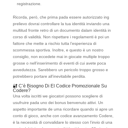
registrazione.
Ricorda, però, che prima pada essere autorizzato ing
prelievo dovrai controllare la tua identità inviando una
multitud fronte retro di un documento dalam identità in
corso di validità. Non rispettare i regolamenti è poi un
fattore che mette a rischio tutta l’esperienza di
scommessa sportiva. Inoltre, e questo è un nostro
consiglio, non eccedete mai in giocate multiple troppo
grosse o nell’inserimento di eventi di cui avete poca
avvedutezza. Sarebbero un pericolo troppo grosso e
potrebbero portare all’inevitabile perdita.
🔐 C’è Bisogno Di El Codice Promozionale Su
Codere?
Una volta iscritti we giocatori possono scegliere di
usufruire pada uno dei bonus benvenuto attivi. Un
aspetto importante de uma ricordare quando si apre un
conto di gioco, anche con codice avanzamento Codere,
è la necessità di convalidare lo stesso con l’invio di una