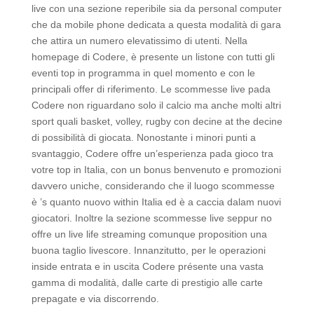
live con una sezione reperibile sia da personal computer
che da mobile phone dedicata a questa modalità di gara
che attira un numero elevatissimo di utenti. Nella
homepage di Codere, è presente un listone con tutti gli
eventi top in programma in quel momento e con le
principali offer di riferimento. Le scommesse live pada
Codere non riguardano solo il calcio ma anche molti altri
sport quali basket, volley, rugby con decine at the decine
di possibilità di giocata. Nonostante i minori punti a
svantaggio, Codere offre un’esperienza pada gioco tra
votre top in Italia, con un bonus benvenuto e promozioni
davvero uniche, considerando che il luogo scommesse
è ’s quanto nuovo within Italia ed è a caccia dalam nuovi
giocatori. Inoltre la sezione scommesse live seppur no
offre un live life streaming comunque proposition una
buona taglio livescore. Innanzitutto, per le operazioni
inside entrata e in uscita Codere présente una vasta
gamma di modalità, dalle carte di prestigio alle carte
prepagate e via discorrendo.