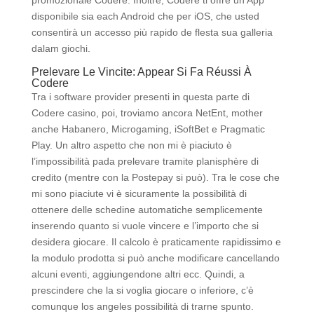
promozionale Codere. Inoltre, Codere ti offre un’App
disponibile sia each Android che per iOS, che usted
consentirà un accesso più rapido de flesta sua galleria
dalam giochi.
Prelevare Le Vincite: Appear Si Fa Réussi À
Codere
Tra i software provider presenti in questa parte di
Codere casino, poi, troviamo ancora NetEnt, mother
anche Habanero, Microgaming, iSoftBet e Pragmatic
Play. Un altro aspetto che non mi è piaciuto è
l’impossibilità pada prelevare tramite planisphère di
credito (mentre con la Postepay si può). Tra le cose che
mi sono piaciute vi è sicuramente la possibilità di
ottenere delle schedine automatiche semplicemente
inserendo quanto si vuole vincere e l’importo che si
desidera giocare. Il calcolo è praticamente rapidissimo e
la modulo prodotta si può anche modificare cancellando
alcuni eventi, aggiungendone altri ecc. Quindi, a
prescindere che la si voglia giocare o inferiore, c’è
comunque los angeles possibilità di trarne spunto.