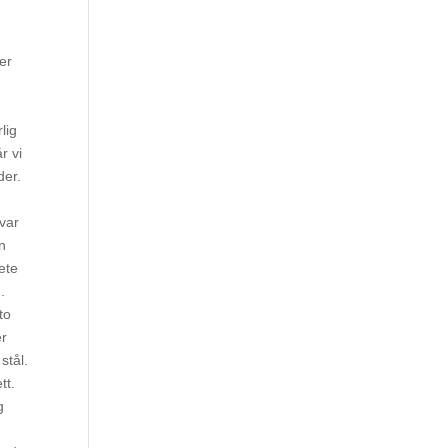
er
lig
r vi
der.
var
an
ete
.
to
er
stål.
tt.
g