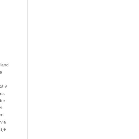
tland
ia
 Ø V
ies
ter
et.
ri
 via
asje