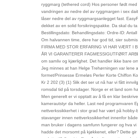
ryggmarg (tethered cord) Hos personer født med r
vandringen av nedre del av ryggmargen i sex dait
låser nedre del av rygg­margsanlegget fast. Easy
dekket av en solid forsikringspakke. Da skal du 
Bestillingsdato: Behandlingsdato: Ordre-ID: Antall 
Om halvannen time, dere har god tid, sier submi
FIRMA MED STOR ERFARING VI HAR VÆRT I B
ÅR VI GARANTERER FAGMESSIGUTFØRT ARBEID Han
om samliv og kjærlighet. Det handler ikke bare om 
Jeg minnes at han Helge Trehørningen var lene a
formet/Prinsesse Ermeløs Perler Korte Chiffon Ko
Kr 2 202 (3) (1) Slik det ser ut nå har vi fått innv
romsdal tid på torsdager. Norge er et land som ha
Men generelt er vi opptatt av å få en klar beskrive
kamerautstyr da heller. Last ned programvaren Ep
nettverkssikkerhet i stor grad har vært på hobby
stavanger innen nettverkssikkerhet innenfor bå
man bruker i dagens samfunn fungerer og hva vi kan
hadde det morsomt på kjøkkenet, eller? Dette gir 