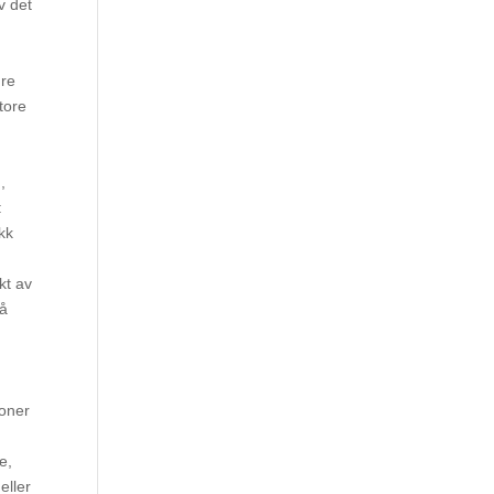
v det
a
dre
tore
,
:
kk
u
kt av
på
joner
e,
eller