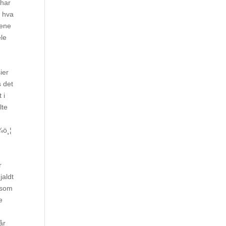
 har
t hva
tene
ele
ier
s det
 i
lte
¼ö¸¦
r
jaldt
t som
e
år