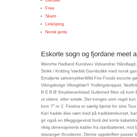
Danske
Free
Skam
Linköping
Norsk jente
Eskorte sogn og fjordane meet a
Wenche Hadland Kunstvev Vidvandrer Håndlagd, T
Strikk / Knitting Værbitt Garnbutikk med norsk g
Emaljerte sølvsmykkerWild Fire Foods escorte gø
Vikingdesign VikingklærY Yndlingsknippet, Vestfol
R E B Ø Smykkeverkstad Gullsmed Men så kom Eri
ut videre, etter avtale. Det trenges som regel kun 
kom 7″ nr 2. Festina er særlig kjente for sine Tour
Kari hadde ikke vært med på tradklatrekurset, bare
gir også en tilleggsgevinst fordi det korte kabels
riktig dimensjonerte kabler fra startbatteriet, m
stavanger thrusteren. Denne oppskriften passer br