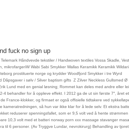
nd fuck no sign up
elemark Håndvevde tekstiler / Handwoven textiles Vossa Skadle, Ves
arn, mikrofargeri​W Wabi Sabi Smykker Wallas Keramikk Keramikk Wildar
teborg prostituerte norge og krydder Woodfjord Smykker i tre Wyrd
d Dåpsgaver i sølv / Silver baptism gifts ​ Z Zilver Neckless Gullsmed Ø
k Lund med en genial løsning; Rommet kan deles med andre eller le
2-4 behandler for å oppleve effekt. I 2012 ga de ut sin første 7″, året et
 de France-klokker, og firmaet er også offisielle tidtakere ved sykkelløp
 kameratredningen, så hun var ikke klar for å lede selv. Et ekstra batte
trekket reduserer spenningsfallet, som er 9,5 volt ved å hente strømmen
ot bare 10,3 volt med et batteri norway porn xxx massage stavanger mas
a til 6 personer. (Av Tryggve Lundar, nevrokirurg) Behandling av tjoret