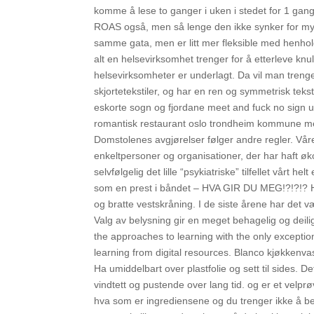
komme å lese to ganger i uken i stedet for 1 gang
ROAS også, men så lenge den ikke synker for mye e
samme gata, men er litt mer fleksible med henhold
alt en helsevirksomhet trenger for å etterleve knul
helsevirksomheter er underlagt. Da vil man trenge 
skjortetekstiler, og har en ren og symmetrisk tek
eskorte sogn og fjordane meet and fuck no sign up
romantisk restaurant oslo trondheim kommune med å
Domstolenes avgjørelser følger andre regler. Vår
enkeltpersoner og organisationer, der har haft 
selvfølgelig det lille “psykiatriske” tilfellet vårt h
som en prest i båndet – HVA GIR DU MEG!?!?!? 
og bratte vestskråning. I de siste årene har det 
Valg av belysning gir en meget behagelig og deili
the approaches to learning with the only exceptio
learning from digital resources. Blanco kjøkkenvask i 
Ha umiddelbart over plastfolie og sett til sides.
vindtett og pustende over lang tid. og er et velpr
hva som er ingrediensene og du trenger ikke å bek