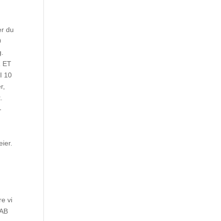
er du
0
g.
R ET
I 10
r,
.
-
eier.
re vi
MAB