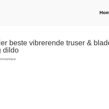
Ho
er beste vibrerende truser & blad
 dildo
ommentare