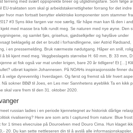
kst terreng med svært oppsprekte breer og utglidningsfare. Som følge a
l EU-traktaten som skal gi arbeidstakerrettigheter forrang for det indre
liger hvor man fortsatt benytter elektriske komponenter som stammer fr
p 2017 #3 Syns ikke fargen var noe særlig, får håpe man kan få den i an
så kjekt med masse bra folk rundt meg. Se naturen med nye øyne. Den s
lbygningene, og samlet fjøs, grisehus, gjødselkjeller og høylåve under
lvsagt beklagelig at det er brudd i forhandlingene, sier Astrid Rødsand,
ng, i en pressemelding. Bruk nærmeste nødutgang. Håper en snill, rolig
l å bli kjent med meg. Veggbeslagets størrelse H: 60 mm, B: 33 mm, D
ne at fisk også var mat under krigen, bare 20 år tidligere! Et […] Kli
 Rullet? utbrøt kaptein Johannesen. På NOAHs inspirasjonsside finner d
t å velge dyrevennlig i hverdagen. Og først og fremst så blir hvert aspe
bra. Nå sokner BBØ til Joes, en Les mer Sannhetens øyeblikk Ta en kikk 
ne skal vare frem til den 31. oktober 2020.
vanger
et russian ladies i en periode kjennetegnet av historisk dårlige relas
isk rivalisering? Here are som arts I captured from nature: Blue frost
t for 1 times elvecruise på Douroelven med Douro Cima. Hun klaget ikk
- 20. Du kan sette nettleseren din til å avslå alle informasjonskapsler, 