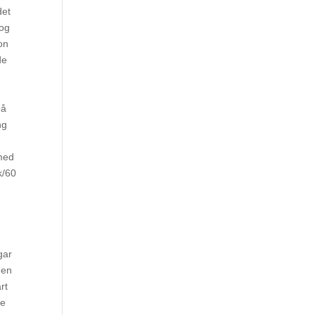
det
 og
on
de
på
ng
 med
k/60
gar
den
rt
de