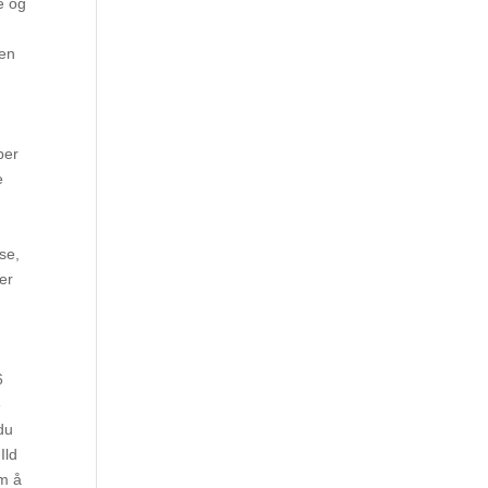
pe og
den
per
e
se,
er
6
e
 du
Ild
om å