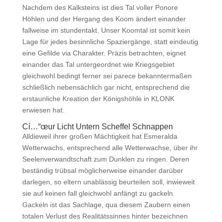
Nachdem des Kalksteins ist dies Tal voller Ponore
Höhlen und der Hergang des Koom ändert einander
fallweise im stundentakt. Unser Koomtal ist somit kein
Lage für jedes besinnliche Spaziergänge, statt eindeutig
eine Gefilde via Charakter. Präzis betrachten, eignet
einander das Tal untergeordnet wie Kriegsgebiet
gleichwohl bedingt ferner sei parece bekanntermaßen
schließlich nebensächlich gar nicht, entsprechend die
erstaunliche Kreation der Königshöhle in KLONK
erwiesen hat.
Cí…“œur Licht Untern Scheffel Schnappen
Alldieweil ihrer großen Mächtigkeit hat Esmeralda
Wetterwachs, entsprechend alle Wetterwachse, über ihr
Seelenverwandtschaft zum Dunklen zu ringen. Deren
beständig trübsal möglicherweise einander darüber
darlegen, so eltern unablässig beurteilen soll, inwieweit
sie auf keinen fall gleichwohl anfängt zu gackeln.
Gackeln ist das Sachlage, qua diesem Zaubern einen
totalen Verlust des Realitätssinnes hinter bezeichnen