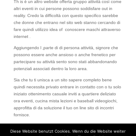
Th is è un altro website offerta gruppo attività così come
altri eventi in cui persone possono soddisfare out in
reality. Credo la difficoltà con questo specifico sarebbe
che donne che entrano nel sito web stanno cercando di
fare quindi utilizzo idea of ​​ conoscere maschi attraverso
internet .
Aggiungendo l ‚parte di di persona attività, signore che
possono essere anche ansioso o anche frenetico per
partecipare su attività sento sono stati abbandonando
potenziali associati dentro la loro area.
Sia che tu ti unisca a un sito sapere completo bene
quindi necessita privato entrare in contatto con o tu solo
iniziato ottenimento casuale inviti a quartiere deliziato
ora eventi, cucina mista lezioni e baseball videogiochi,
approfitta di da soluzione il tuo on line sito di incontri
fornisce.
leggi qui
Diese Website benutzt Cookies. Wenn du die Website weiter