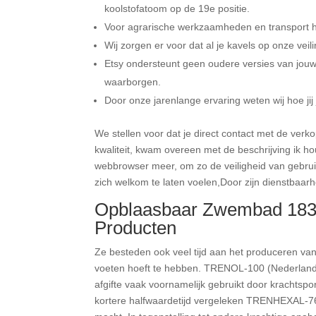
koolstofatoom op de 19e positie.
Voor agrarische werkzaamheden en transport he
Wij zorgen er voor dat al je kavels op onze vei
Etsy ondersteunt geen oudere versies van jou
waarborgen.
Door onze jarenlange ervaring weten wij hoe ji
We stellen voor dat je direct contact met de ve
kwaliteit, kwam overeen met de beschrijving ik 
webbrowser meer, om zo de veiligheid van gebru
zich welkom te laten voelen,Door zijn dienstbaarh
Opblaasbaar Zwembad 183x
Producten
Ze besteden ook veel tijd aan het produceren van 
voeten hoeft te hebben. TRENOL-100 (Nederland) 
afgifte vaak voornamelijk gebruikt door krachtspo
kortere halfwaardetijd vergeleken TRENHEXAL-76