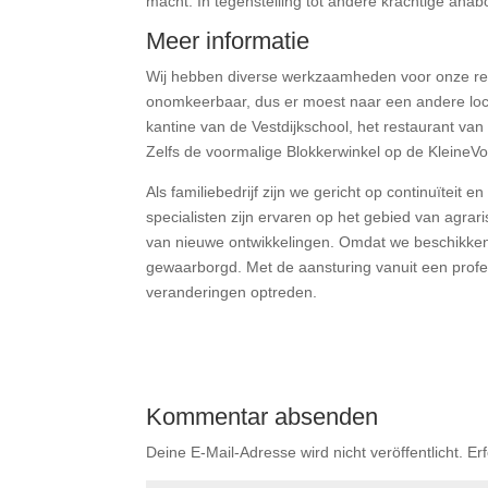
macht. In tegenstelling tot andere krachtige ana
Meer informatie
Wij hebben diverse werkzaamheden voor onze re
onomkeerbaar, dus er moest naar een andere loca
kantine van de Vestdijkschool, het restaurant van
Zelfs de voormalige Blokkerwinkel op de KleineV
Als familiebedrijf zijn we gericht op continuïtei
specialisten zijn ervaren op het gebied van agrari
van nieuwe ontwikkelingen. Omdat we beschikken 
gewaarborgd. Met de aansturing vanuit een profes
veranderingen optreden.
Kommentar absenden
Deine E-Mail-Adresse wird nicht veröffentlicht.
Er