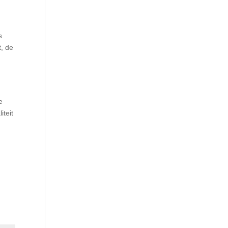
s
, de
e
teit