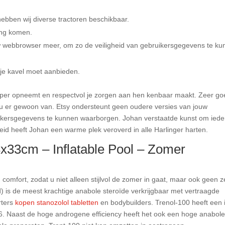
bben wij diverse tractoren beschikbaar.
ling komen.
w webbrowser meer, om zo de veiligheid van gebruikersgegevens te k
j je kavel moet aanbieden.
rkoper opneemt en respectvol je zorgen aan hen kenbaar maakt. Zeer g
hou er gewoon van. Etsy ondersteunt geen oudere versies van jouw
ikersgegevens te kunnen waarborgen. Johan verstaatde kunst om ied
eid heeft Johan een warme plek veroverd in alle Harlinger harten.
33cm – Inflatable Pool – Zomer
comfort, zodat u niet alleen stijlvol de zomer in gaat, maar ook geen z
is de meest krachtige anabole steroïde verkrijgbaar met vertraagde
rters
kopen stanozolol tabletten
en bodybuilders. Trenol-100 heeft een 
. Naast de hoge androgene efficiency heeft het ook een hoge anabol