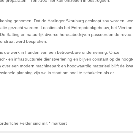
bole preparaten, Trent-100 niet kan omzetten in oestrogeen.
kening genomen. Dat de Harlinger Skouburg gesloopt zou worden, wa
tie gezocht worden. Locaties als het Entrepotdokgebouw, het Vierkant
 De Batting en natuurlijk diverse horecabedrijven passeerden de revue.
oorstraat werd besproken.
t en is uw werk in handen van een betrouwbare onderneming. Onze
sch- en infrastructurele dienstverlening en blijven constant op de hoogt
over een modern machinepark en hoogwaardig materieel blijft de kwali
sionele planning zijn we in staat om snel te schakelen als er
forderliche Felder sind mit
*
markiert