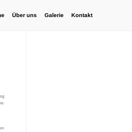
me
Über uns
Galerie
Kontakt
Nog
uis
een