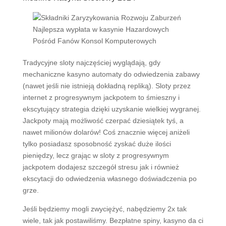
Tradycyjne sloty najczęściej wyglądają, gdy
mechaniczne kasyno automaty do odwiedzenia zabawy
(nawet jeśli nie istnieją dokładną repliką). Sloty przez
internet z progresywnym jackpotem to śmieszny i
ekscytujący strategia dzięki uzyskanie wielkiej wygranej.
Jackpoty mają możliwość czerpać dziesiątek tyś, a
nawet milionów dolarów! Coś znacznie więcej aniżeli
tylko posiadasz sposobność zyskać duże ilości
pieniędzy, lecz grając w sloty z progresywnym
jackpotem dodajesz szczegół stresu jak i również
ekscytacji do odwiedzenia własnego doświadczenia po
grze.
Jeśli będziemy mogli zwyciężyć, nabędziemy 2x tak
wiele, tak jak postawiliśmy. Bezpłatne spiny, kasyno da ci