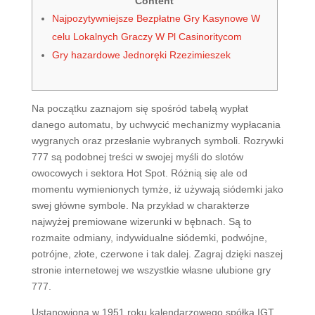
Content
Najpozytywniejsze Bezpłatne Gry Kasynowe W
celu Lokalnych Graczy W Pl Casinoritycom
Gry hazardowe Jednoręki Rzezimieszek
Na początku zaznajom się spośród tabelą wypłat
danego automatu, by uchwycić mechanizmy wypłacania
wygranych oraz przesłanie wybranych symboli. Rozrywki
777 są podobnej treści w swojej myśli do slotów
owocowych i sektora Hot Spot. Różnią się ale od
momentu wymienionych tymże, iż używają siódemki jako
swej główne symbole. Na przykład w charakterze
najwyżej premiowane wizerunki w bębnach. Są to
rozmaite odmiany, indywidualne siódemki, podwójne,
potrójne, złote, czerwone i tak dalej.
Zagraj dzięki naszej
stronie internetowej we wszystkie własne ulubione gry
777.
Ustanowiona w 1951 roku kalendarzowego spółka IGT