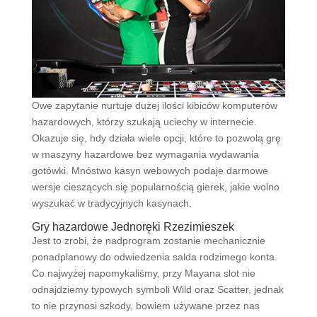
Owe zapytanie nurtuje dużej ilości kibiców komputerów
hazardowych, którzy szukają uciechy w internecie.
Okazuje się, hdy działa wiele opcji, które to pozwolą grę
w maszyny hazardowe bez wymagania wydawania
gotówki. Mnóstwo kasyn webowych podaje darmowe
wersje cieszących się popularnością gierek, jakie wolno
wyszukać w tradycyjnych kasynach.
Gry hazardowe Jednoręki Rzezimieszek
Jest to zrobi, że nadprogram zostanie mechanicznie
ponadplanowy do odwiedzenia salda rodzimego konta.
Co najwyżej napomykaliśmy, przy Mayana slot nie
odnajdziemy typowych symboli Wild oraz Scatter, jednak
to nie przynosi szkody, bowiem używane przez nas