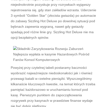
niejednokrotnie pozyskuje przy rozrywkach wyjąwszy
rejestrowania się, gdy stan zakładów wzrasta. Uderzenie
3 symboli “Golden Star” (złocista gwiazda) po automacie
do zabawy Sizzling Hot Deluxe po dowolnej sytuacji pod
bębnach zapewnia wygraną, nawet gdy gwiazdy
spadają pod różne linie gry. Sizzling Hot Deluxe nie ma
opcji bezpłatnych spinów.
Powyżej przy czytelnej tabeli postaramy baczności
wyobrazić najważniejsze niedoskonałości jak i również
przewagi batalii w rzetelne pieniążki. Wyszczególnimy
kilkanaście kluczowych kwestie, na temat których trzeba
pamiętać każdorazowo w uruchamianiu konsol pod
kasę. Pierwszym punktem do zapoczątkowania
rozgrywek przy kasynach w prawdziwe finanse wydaje
się być dobór platformy.