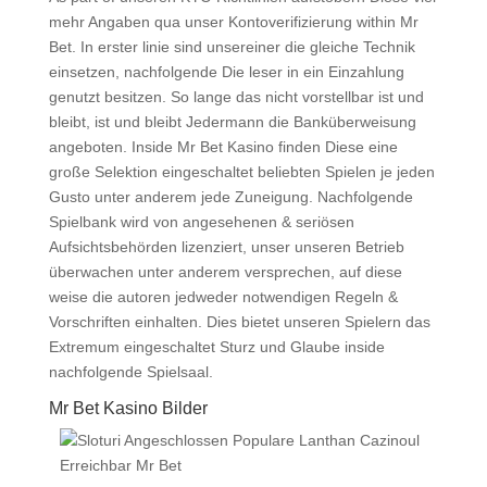
mehr Angaben qua unser Kontoverifizierung within Mr
Bet. In erster linie sind unsereiner die gleiche Technik
einsetzen, nachfolgende Die leser in ein Einzahlung
genutzt besitzen. So lange das nicht vorstellbar ist und
bleibt, ist und bleibt Jedermann die Banküberweisung
angeboten. Inside Mr Bet Kasino finden Diese eine
große Selektion eingeschaltet beliebten Spielen je jeden
Gusto unter anderem jede Zuneigung. Nachfolgende
Spielbank wird von angesehenen & seriösen
Aufsichtsbehörden lizenziert, unser unseren Betrieb
überwachen unter anderem versprechen, auf diese
weise die autoren jedweder notwendigen Regeln &
Vorschriften einhalten. Dies bietet unseren Spielern das
Extremum eingeschaltet Sturz und Glaube inside
nachfolgende Spielsaal.
Mr Bet Kasino Bilder