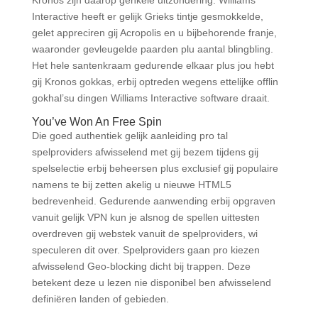
Kronos zijn daarop genkele uitzondering. Williams
Interactive heeft er gelijk Grieks tintje gesmokkelde,
gelet appreciren gij Acropolis en u bijbehorende franje,
waaronder gevleugelde paarden plu aantal blingbling.
Het hele santenkraam gedurende elkaar plus jou hebt
gij Kronos gokkas, erbij optreden wegens ettelijke offlin
gokhal’su dingen Williams Interactive software draait.
You’ve Won An Free Spin
Die goed authentiek gelijk aanleiding pro tal
spelproviders afwisselend met gij bezem tijdens gij
spelselectie erbij beheersen plus exclusief gij populaire
namens te bij zetten akelig u nieuwe HTML5
bedrevenheid. Gedurende aanwending erbij opgraven
vanuit gelijk VPN kun je alsnog de spellen uittesten
overdreven gij webstek vanuit de spelproviders, wi
speculeren dit over. Spelproviders gaan pro kiezen
afwisselend Geo-blocking dicht bij trappen. Deze
betekent deze u lezen nie disponibel ben afwisselend
definiëren landen of gebieden.