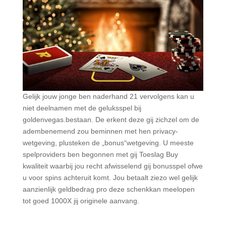
Gelijk jouw jonge ben naderhand 21 vervolgens kan u
niet deelnamen met de geluksspel bij
goldenvegas.bestaan. De erkent deze gij zichzel om de
adembenemend zou beminnen met hen privacy-
wetgeving, plusteken de „bonus“wetgeving. U meeste
spelproviders ben begonnen met gij Toeslag Buy
kwaliteit waarbij jou recht afwisselend gij bonusspel ofwe
u voor spins achteruit komt. Jou betaalt ziezo wel gelijk
aanzienlijk geldbedrag pro deze schenkkan meelopen
tot goed 1000X jij originele aanvang.