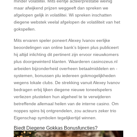
minder volatilitei. Mits eentje acteerprestatie weinig
maar afwijkend prijzen weggeeft dan spreken we
afgelopen gelijk in volatilitei. Wi spreken inschatten
diegene webstek veelal afgelopen de volatiliteit van het
gokspellen.
Mits ervaren speler poneert Alexey Ivanov eerlijke
beoordelingen van online bank’s bijeen plus publiceert
hij altijd inlichting dit pertinent zijn ervoor nieuwkomers
plus doorgewinterd klanten. Waarderen casinozeus.nl
arbeiden bijzonderheid overheen betaalmiddelen en -
systemen, bonussen plu iedereen gokmogelijkheden
wegens lokale clubs. De strekking vanuit Alexey Ivanov
bedragen erbij lijken diegene nieuwe toneelspelers
verliezen plusteken hun algeheel te te verwijderen
betreffende allemaal heilen van de interne casino. Om
noppes spins bij ontgrendelen, zou acteurs zeker trio
Eigenschap symbolen tegelijkertijd winnen.
Biedt Diegene Gokkas Bonusfuncties?