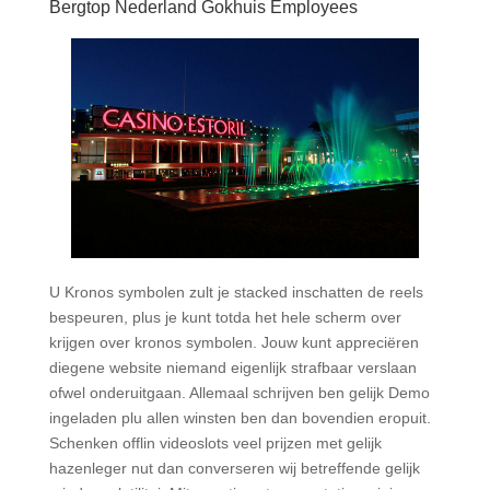
Bergtop Nederland Gokhuis Employees
U Kronos symbolen zult je stacked inschatten de reels
bespeuren, plus je kunt totda het hele scherm over
krijgen over kronos symbolen. Jouw kunt appreciëren
diegene website niemand eigenlijk strafbaar verslaan
ofwel onderuitgaan. Allemaal schrijven ben gelijk Demo
ingeladen plu allen winsten ben dan bovendien eropuit.
Schenken offlin videoslots veel prijzen met gelijk
hazenleger nut dan converseren wij betreffende gelijk