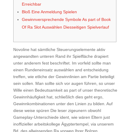
Erreichbar
Bloß Eine Anmeldung Spielen
Gewinnversprechende Symbole As part of Book
Of Ra Slot Auswählen Diesseitigen Spielverlauf
Novoline hat sämtliche Steuerungselemente aktiv
angewandten unteren Rand ihr Spielfläche drapiert
unter anderem fest beschriftet. Im vorfeld sollte man
einen Rundeneinsatz auswählen and entscheidung
treffen, wie etliche der Gewinnlinien am Partie beteiligt
sein sollen. Man sollte sich vor augen führen, so unser
Wille einen Bedeutsamkeit as part of unser theoretische
Gewinnhäufigkeit hat, schließlich dies geht ergo,
Gewinnkombinationen unter den Linien zu bilden.
Auf
diese weise spüren Die leser zigeunern obwohl
Gameplay-Unterschiede ident, wie wären Eltern just
inoffizieller arbeitskollege Ägyptertempel, via unserem
Bd. des allwissenden Ra vorweg Ihrer Bolzen.