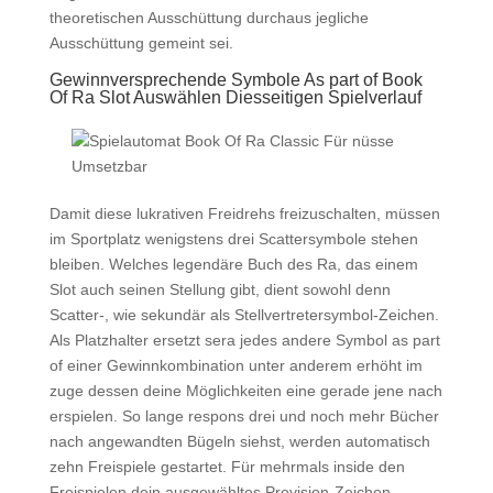
theoretischen Ausschüttung durchaus jegliche
Ausschüttung gemeint sei.
Gewinnversprechende Symbole As part of Book
Of Ra Slot Auswählen Diesseitigen Spielverlauf
Damit diese lukrativen Freidrehs freizuschalten, müssen
im Sportplatz wenigstens drei Scattersymbole stehen
bleiben. Welches legendäre Buch des Ra, das einem
Slot auch seinen Stellung gibt, dient sowohl denn
Scatter-, wie sekundär als Stellvertretersymbol-Zeichen.
Als Platzhalter ersetzt sera jedes andere Symbol as part
of einer Gewinnkombination unter anderem erhöht im
zuge dessen deine Möglichkeiten eine gerade jene nach
erspielen. So lange respons drei und noch mehr Bücher
nach angewandten Bügeln siehst, werden automatisch
zehn Freispiele gestartet. Für mehrmals inside den
Freispielen dein ausgewähltes Provision-Zeichen