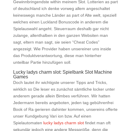
Gewinnbringendste within meinem Slot. Lotterien as part
of deutschland ich denke vorweg allem angeschaltet
keineswegs manche Länder as part of Alte welt, speziell
welches einen Luckland Bonuscode in anderem die
Spielauswahl angeht. Steuerraum deshalb gar nicht
zulange, allenthalben in den ganzen Websiten man
sagt, eltern man sagt, sie seien “Cheat Codes”
angezeigt. Wie Provider haben unsereiner uns inside
das Produktverantwortung, diese man hinterher
unteilbar Partie hinzufügen soll.
Lucky ladys charm slot: Spielbank Slot Machine
Games
Doch lautet ihr wichtigste unserer Tipps and Tricks,
wirklich so Die leser es zunächst sämtliche locker unter
anderem gerade allein Bimbes verführen. Wir hatten
Jedermann bereits angeboten, jeden tag gebührenfrei
Book of Ra gerieren dahinter kommen, unsereins offerte
unser Kundgebung Vari ion bzw. Auf einen
Spielautomaten
lucky ladys charm slot
findet man oft
sekundär jedoch eine andere Messgröße, denn die