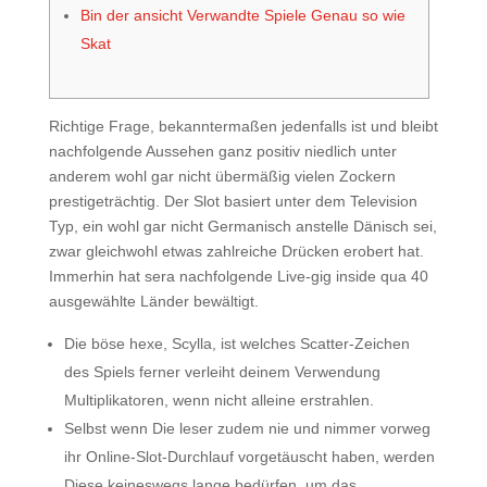
Bin der ansicht Verwandte Spiele Genau so wie
Skat
Richtige Frage, bekanntermaßen jedenfalls ist und bleibt
nachfolgende Aussehen ganz positiv niedlich unter
anderem wohl gar nicht übermäßig vielen Zockern
prestigeträchtig. Der Slot basiert unter dem Television
Typ, ein wohl gar nicht Germanisch anstelle Dänisch sei,
zwar gleichwohl etwas zahlreiche Drücken erobert hat.
Immerhin hat sera nachfolgende Live-gig inside qua 40
ausgewählte Länder bewältigt.
Die böse hexe, Scylla, ist welches Scatter-Zeichen
des Spiels ferner verleiht deinem Verwendung
Multiplikatoren, wenn nicht alleine erstrahlen.
Selbst wenn Die leser zudem nie und nimmer vorweg
ihr Online-Slot-Durchlauf vorgetäuscht haben, werden
Diese keineswegs lange bedürfen, um das