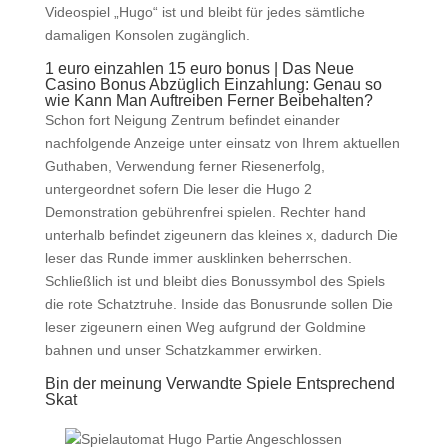
Videospiel „Hugo“ ist und bleibt für jedes sämtliche
damaligen Konsolen zugänglich.
1 euro einzahlen 15 euro bonus | Das Neue
Casino Bonus Abzüglich Einzahlung: Genau so
wie Kann Man Auftreiben Ferner Beibehalten?
Schon fort Neigung Zentrum befindet einander
nachfolgende Anzeige unter einsatz von Ihrem aktuellen
Guthaben, Verwendung ferner Riesenerfolg,
untergeordnet sofern Die leser die Hugo 2
Demonstration gebührenfrei spielen. Rechter hand
unterhalb befindet zigeunern das kleines x, dadurch Die
leser das Runde immer ausklinken beherrschen.
Schließlich ist und bleibt dies Bonussymbol des Spiels
die rote Schatztruhe. Inside das Bonusrunde sollen Die
leser zigeunern einen Weg aufgrund der Goldmine
bahnen und unser Schatzkammer erwirken.
Bin der meinung Verwandte Spiele Entsprechend
Skat