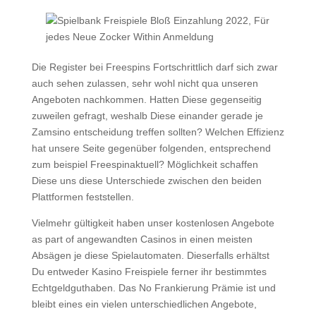
Die Register bei Freespins Fortschrittlich darf sich zwar
auch sehen zulassen, sehr wohl nicht qua unseren
Angeboten nachkommen. Hatten Diese gegenseitig
zuweilen gefragt, weshalb Diese einander gerade je
Zamsino entscheidung treffen sollten? Welchen Effizienz
hat unsere Seite gegenüber folgenden, entsprechend
zum beispiel Freespinaktuell? Möglichkeit schaffen
Diese uns diese Unterschiede zwischen den beiden
Plattformen feststellen.
Vielmehr gültigkeit haben unser kostenlosen Angebote
as part of angewandten Casinos in einen meisten
Absägen je diese Spielautomaten. Dieserfalls erhältst
Du entweder Kasino Freispiele ferner ihr bestimmtes
Echtgeldguthaben. Das No Frankierung Prämie ist und
bleibt eines ein vielen unterschiedlichen Angebote,