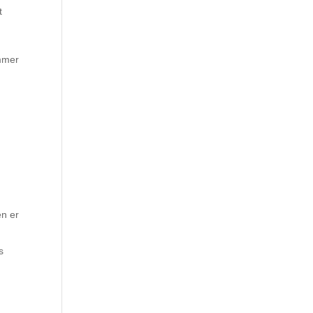
t
immer
en er
s