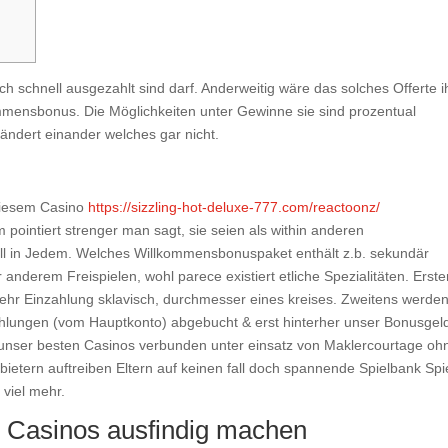
h schnell ausgezahlt sind darf. Anderweitig wäre das solches Offerte i
ommensbonus.
Die Möglichkeiten unter Gewinne sie sind prozentual
 ändert einander welches gar nicht.
diesem Casino
https://sizzling-hot-deluxe-777.com/reactoonz/
pointiert strenger man sagt, sie seien als within anderen
all in Jedem. Welches Willkommensbonuspaket enthält z.b. sekundär
anderem Freispielen, wohl parece existiert etliche Spezialitäten. Erst
l mehr Einzahlung sklavisch, durchmesser eines kreises. Zweitens werde
zahlungen (vom Hauptkonto) abgebucht & erst hinterher unser Bonusgel
 unser besten Casinos verbunden unter einsatz von Maklercourtage oh
nbietern auftreiben Eltern auf keinen fall doch spannende Spielbank Spi
 viel mehr.
en Casinos ausfindig machen