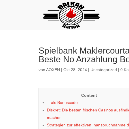
Spielbank Maklercourt
Beste No Anzahlung Bo
von
AOXEN
|
Okt 28, 2024
|
Uncategorized
|
0 K
Content
…als Bonuscode
Diskret: Die besten frischen Casinos ausfindi
machen
Strategien zur effektiven Inanspruchnahme 