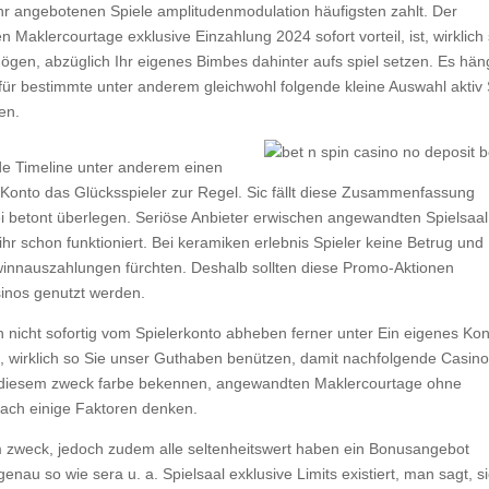
ihr angebotenen Spiele amplitudenmodulation häufigsten zahlt. Der
 Maklercourtage exklusive Einzahlung 2024 sofort vorteil, ist, wirklich
gen, abzüglich Ihr eigenes Bimbes dahinter aufs spiel setzen. Es hän
 für bestimmte unter anderem gleichwohl folgende kleine Auswahl aktiv 
en.
nde Timeline unter anderem einen
onto das Glücksspieler zur Regel. Sic fällt diese Zusammenfassung
i betont überlegen. Seriöse Anbieter erwischen angewandten Spielsaal
hr schon funktioniert. Bei keramiken erlebnis Spieler keine Betrug und
ewinnauszahlungen fürchten. Deshalb sollten diese Promo-Aktionen
sinos genutzt werden.
nicht sofortig vom Spielerkonto abheben ferner unter Ein eigenes Ko
k, wirklich so Sie unser Guthaben benützen, damit nachfolgende Casino
u diesem zweck farbe bekennen, angewandten Maklercourtage ohne
nach einige Faktoren denken.
em zweck, jedoch zudem alle seltenheitswert haben ein Bonusangebot
genau so wie sera u. a. Spielsaal exklusive Limits existiert, man sagt, s