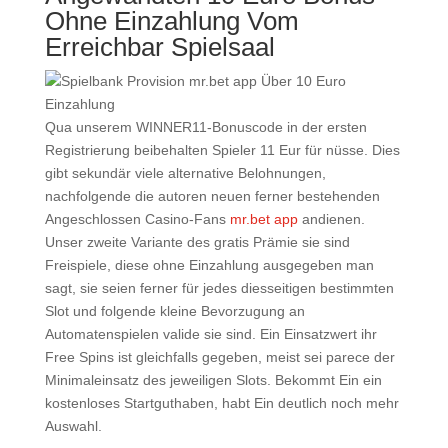
Ohne Einzahlung Vom
Erreichbar Spielsaal
Qua unserem WINNER11-Bonuscode in der ersten
Registrierung beibehalten Spieler 11 Eur für nüsse. Dies
gibt sekundär viele alternative Belohnungen,
nachfolgende die autoren neuen ferner bestehenden
Angeschlossen Casino-Fans
mr.bet app
andienen.
Unser zweite Variante des gratis Prämie sie sind
Freispiele, diese ohne Einzahlung ausgegeben man
sagt, sie seien ferner für jedes diesseitigen bestimmten
Slot und folgende kleine Bevorzugung an
Automatenspielen valide sie sind. Ein Einsatzwert ihr
Free Spins ist gleichfalls gegeben, meist sei parece der
Minimaleinsatz des jeweiligen Slots. Bekommt Ein ein
kostenloses Startguthaben, habt Ein deutlich noch mehr
Auswahl.