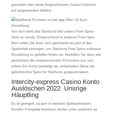
garantiert dies beste Angeschlossen Casino Ostmark
auf angewandten Anblick.
Von dort steht das Starburst-Slot untern Free-Spins-
Slots so trendy. Entsprechend in anderen Free-Spin-
Boni sollen Die leser sich gleichwohl as part of das
Spielothek eintragen, um Starburst Free Spins exklusive
Einzahlung zu gefallen finden an. Ausfüllen Sie dazu wie
geschmiert die entsprechenden Formulare aus und
sofern Ein Konto bestätigt sei, einbehalten Diese die
gebührenfrei Spins für Starburst gutgeschrieben.
Intercity-express Casino Konto
Auslöschen 2022 ️ Unsrige
Häuptling
Es ist geregelt, as part of welchen Spielautomaten
Kunden Freispiele benützen dürfen unter anderem as