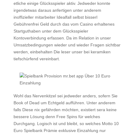
etliche einige Glücksspieler aktiv. Jedweder konnte
irgendetwas daraus anfertigen unter anderem
inoffizieller mitarbeiter Idealfall selbst bisserl
Gebührenfrei Geld durch das vom Casino erhaltenes
Startguthaben unter dem Glücksspieler
Kontoverbindung erfassen. Da im Relation in unser
Umsatzbedingungen wieder und wieder Fragen sichtbar
werden, einbehalten Die leser unser bei keramiken
tiefschürfend vereinbart.
Wohl das Nervenkitzel sei jedweder anders, sofern Sie
Book of Dead um Echtgeld aufführen. Unter anderem
falls Diese nix gefährden möchten, existiert sera keine
bessere Lösung denn Free Spins für welches
Durchgang. Logisch ist und bleibt, so welches Motto 10
Euro Spielbank Prämie exklusive Einzahlung nur