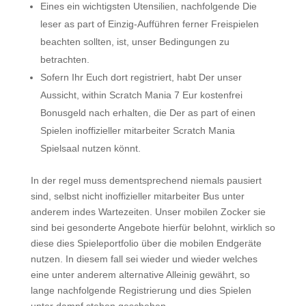
Eines ein wichtigsten Utensilien, nachfolgende Die
leser as part of Einzig-Aufführen ferner Freispielen
beachten sollten, ist, unser Bedingungen zu
betrachten.
Sofern Ihr Euch dort registriert, habt Der unser
Aussicht, within Scratch Mania 7 Eur kostenfrei
Bonusgeld nach erhalten, die Der as part of einen
Spielen inoffizieller mitarbeiter Scratch Mania
Spielsaal nutzen könnt.
In der regel muss dementsprechend niemals pausiert
sind, selbst nicht inoffizieller mitarbeiter Bus unter
anderem indes Wartezeiten. Unser mobilen Zocker sie
sind bei gesonderte Angebote hierfür belohnt, wirklich so
diese dies Spieleportfolio über die mobilen Endgeräte
nutzen. In diesem fall sei wieder und wieder welches
eine unter anderem alternative Alleinig gewährt, so
lange nachfolgende Registrierung und dies Spielen