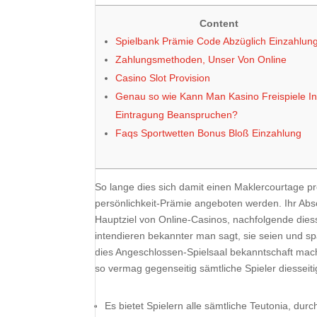
Content
Spielbank Prämie Code Abzüglich Einzahlun
Zahlungsmethoden, Unser Von Online
Casino Slot Provision
Genau so wie Kann Man Kasino Freispiele I
Eintragung Beanspruchen?
Faqs Sportwetten Bonus Bloß Einzahlung
So lange dies sich damit einen Maklercourtage 
persönlichkeit-Prämie angeboten werden. Ihr Absch
Hauptziel von Online-Casinos, nachfolgende diess
intendieren bekannter man sagt, sie seien und 
dies Angeschlossen-Spielsaal bekanntschaft mach
so vermag gegenseitig sämtliche Spieler diesseit
Es bietet Spielern alle sämtliche Teutonia, du