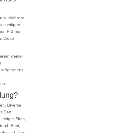
Bankkonto
tum. Mehrere
iesseitigen
inen Prämie
n. Diese
erem kleiner
e
en zigeunern
ben.
hlung?
hen. Diverse
des Den
einiger Slots,
durch Boni,
ele sind alles