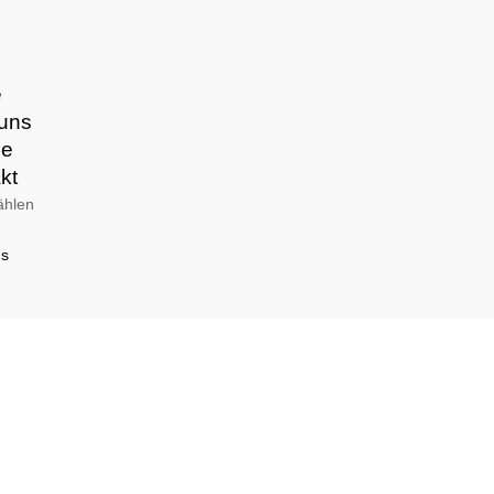
e
uns
ie
kt
ählen
ns