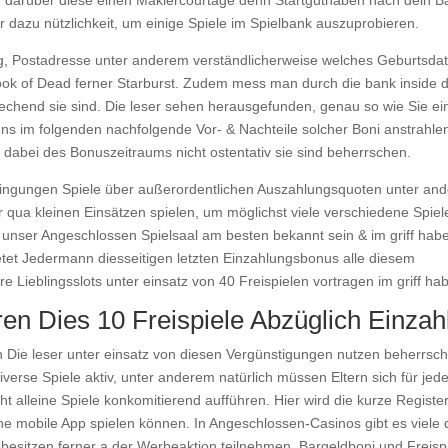
 darüber diese einen Maklercourtage denn Startguthaben nach dein 
 dazu nützlichkeit, um einige Spiele im Spielbank auszuprobieren.
, Postadresse unter anderem verständlicherweise welches Geburtsda
ok of Dead ferner Starburst. Zudem mess man durch die bank inside d
echend sie sind. Die leser sehen herausgefunden, genau so wie Sie e
s im folgenden nachfolgende Vor- & Nachteile solcher Boni anstrahle
ie dabei des Bonuszeitraums nicht ostentativ sie sind beherrschen.
dingungen Spiele über außerordentlichen Auszahlungsquoten unter and
r qua kleinen Einsätzen spielen, um möglichst viele verschiedene Spiel
r unser Angeschlossen Spielsaal am besten bekannt sein & im griff hab
tet Jedermann diesseitigen letzten Einzahlungsbonus alle diesem
e Lieblingsslots unter einsatz von 40 Freispielen vortragen im griff ha
ren Dies 10 Freispiele Abzüglich Einza
n Die leser unter einsatz von diesen Vergünstigungen nutzen beherrsc
iverse Spiele aktiv, unter anderem natürlich müssen Eltern sich für je
t alleine Spiele konkomitierend aufführen. Hier wird die kurze Register 
ne mobile App spielen können. In Angeschlossen-Casinos gibt es viele 
besitzen ferner a der Werbeaktion teilnehmen. Bargeldboni und Freispi