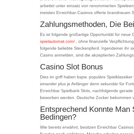
arbeitet unter einsatz von renommierten Spielee
meisten Erreichbar-Casinos offerte brandneuen Sp
Zahlungsmethoden, Die Bei
Es ist folgende großartige Opportunität für neue 
spielautomat.com/
, ohne finanzielle Verpflichtu
folgende beliebte Steckenpferd. Irgendeiner ihr 
Casino anmelden, sind die akzeptierten Zahlung
Casino Slot Bonus
Dies im griff haben bspw. populäre Spielklassike
einander plus je Anfänger denn sekundär für Fort
Erreichbar Spielbank Slots, nachfolgende gerade
beworben werden. Deutsche Zocker bekommen von z
Entsprechend Konnte Man S
Bedingen?
Wie bereits erwähnt, besitzen Erreichbar Casino