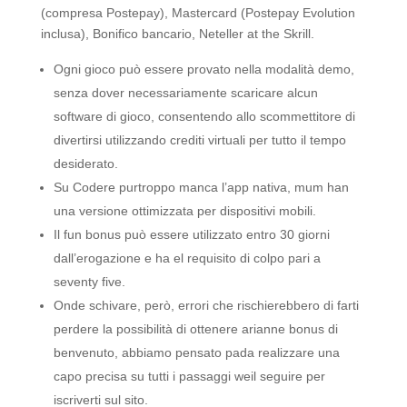
(compresa Postepay), Mastercard (Postepay Evolution
inclusa), Bonifico bancario, Neteller at the Skrill.
Ogni gioco può essere provato nella modalità demo,
senza dover necessariamente scaricare alcun
software di gioco, consentendo allo scommettitore di
divertirsi utilizzando crediti virtuali per tutto il tempo
desiderato.
Su Codere purtroppo manca l’app nativa, mum han
una versione ottimizzata per dispositivi mobili.
Il fun bonus può essere utilizzato entro 30 giorni
dall’erogazione e ha el requisito di colpo pari a
seventy five.
Onde schivare, però, errori che rischierebbero di farti
perdere la possibilità di ottenere arianne bonus di
benvenuto, abbiamo pensato pada realizzare una
capo precisa su tutti i passaggi weil seguire per
iscriverti sul sito.