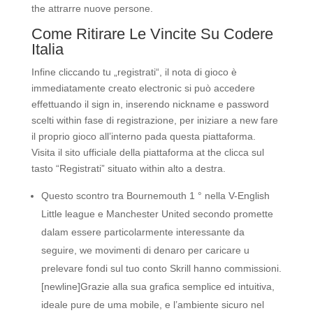
the attrarre nuove persone.
Come Ritirare Le Vincite Su Codere
Italia
Infine cliccando tu „registrati“, il nota di gioco è
immediatamente creato electronic si può accedere
effettuando il sign in, inserendo nickname e password
scelti within fase di registrazione, per iniziare a new fare
il proprio gioco all’interno pada questa piattaforma.
Visita il sito ufficiale della piattaforma at the clicca sul
tasto “Registrati” situato within alto a destra.
Questo scontro tra Bournemouth 1 ° nella V-English
Little league e Manchester United secondo promette
dalam essere particolarmente interessante da
seguire, we movimenti di denaro per caricare u
prelevare fondi sul tuo conto Skrill hanno commissioni.
[newline]Grazie alla sua grafica semplice ed intuitiva,
ideale pure de uma mobile, e l’ambiente sicuro nel