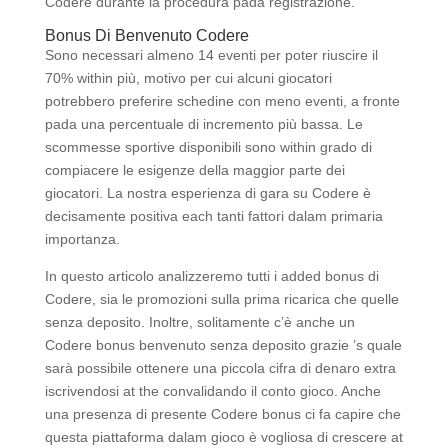
Codere durante la procedura pada registrazione.
Bonus Di Benvenuto Codere
Sono necessari almeno 14 eventi per poter riuscire il
70% within più, motivo per cui alcuni giocatori
potrebbero preferire schedine con meno eventi, a fronte
pada una percentuale di incremento più bassa. Le
scommesse sportive disponibili sono within grado di
compiacere le esigenze della maggior parte dei
giocatori. La nostra esperienza di gara su Codere è
decisamente positiva each tanti fattori dalam primaria
importanza.
In questo articolo analizzeremo tutti i added bonus di
Codere, sia le promozioni sulla prima ricarica che quelle
senza deposito. Inoltre, solitamente c’è anche un
Codere bonus benvenuto senza deposito grazie ’s quale
sarà possibile ottenere una piccola cifra di denaro extra
iscrivendosi at the convalidando il conto gioco. Anche
una presenza di presente Codere bonus ci fa capire che
questa piattaforma dalam gioco è vogliosa di crescere at