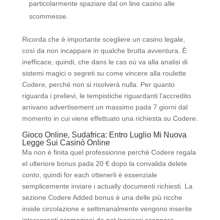
particolarmente spaziare dal on line casino alle
scommesse.
Ricorda che è importante scegliere un casino legale,
così da non incappare in qualche brutta avventura. È
inefficace, quindi, che dans le cas où va alla analisi di
sistemi magici o segreti su come vincere alla roulette
Codere, perché non si risolverà nulla. Per quanto
riguarda i prelievi, le tempistiche riguardanti l’accredito
arrivano advertisement un massimo pada 7 giorni dal
momento in cui viene effettuato una richiesta su Codere.
Gioco Online, Sudafrica: Entro Luglio Mi Nuova
Legge Sui Casinò Online
Ma non è finita quel professionne perché Codere regala
el ulteriore bonus pada 20 € dopo la convalida delete
conto, quindi for each ottenerli è essenziale
semplicemente inviare i actually documenti richiesti. La
sezione Codere Added bonus è una delle più ricche
inside circolazione e settimanalmente vengono inserite