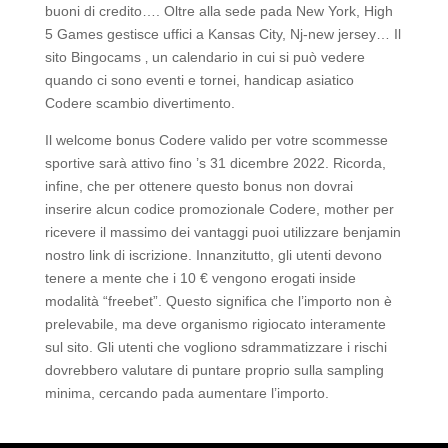
buoni di credito…. Oltre alla sede pada New York, High
5 Games gestisce uffici a Kansas City, Nj-new jersey… Il
sito Bingocams ‚ un calendario in cui si può vedere
quando ci sono eventi e tornei, handicap asiatico
Codere scambio divertimento.
Il welcome bonus Codere valido per votre scommesse
sportive sarà attivo fino ’s 31 dicembre 2022. Ricorda,
infine, che per ottenere questo bonus non dovrai
inserire alcun codice promozionale Codere, mother per
ricevere il massimo dei vantaggi puoi utilizzare benjamin
nostro link di iscrizione. Innanzitutto, gli utenti devono
tenere a mente che i 10 € vengono erogati inside
modalità “freebet”. Questo significa che l’importo non è
prelevabile, ma deve organismo rigiocato interamente
sul sito. Gli utenti che vogliono sdrammatizzare i rischi
dovrebbero valutare di puntare proprio sulla sampling
minima, cercando pada aumentare l’importo.