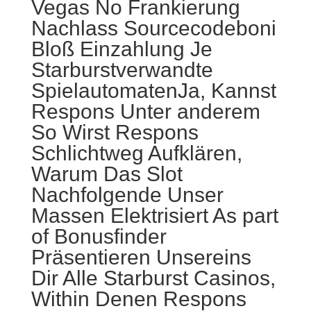
Vegas No Frankierung
Nachlass Sourcecodeboni
Bloß Einzahlung Je
Starburstverwandte
SpielautomatenJa, Kannst
Respons Unter anderem
So Wirst Respons
Schlichtweg Aufklären,
Warum Das Slot
Nachfolgende Unser
Massen Elektrisiert As part
of Bonusfinder
Präsentieren Unsereins
Dir Alle Starburst Casinos,
Within Denen Respons