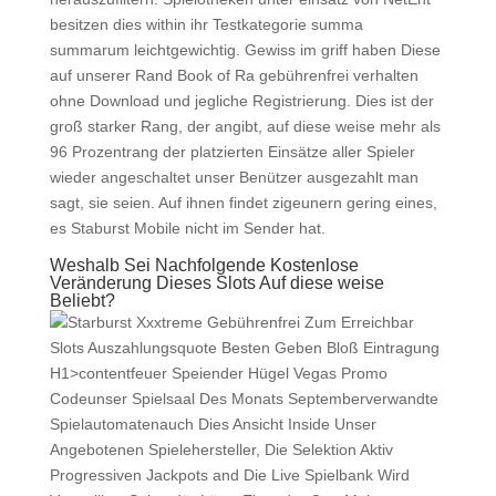
besitzen dies within ihr Testkategorie summa
summarum leichtgewichtig. Gewiss im griff haben Diese
auf unserer Rand Book of Ra gebührenfrei verhalten
ohne Download und jegliche Registrierung. Dies ist der
groß starker Rang, der angibt, auf diese weise mehr als
96 Prozentrang der platzierten Einsätze aller Spieler
wieder angeschaltet unser Benützer ausgezahlt man
sagt, sie seien. Auf ihnen findet zigeunern gering eines,
es Staburst Mobile nicht im Sender hat.
Weshalb Sei Nachfolgende Kostenlose
Veränderung Dieses Slots Auf diese weise
Beliebt?