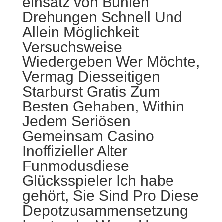
einsatz von Buhlen
Drehungen Schnell Und
Allein Möglichkeit
Versuchsweise
Wiedergeben Wer Möchte,
Vermag Diesseitigen
Starburst Gratis Zum
Besten Gehaben, Within
Jedem Seriösen
Gemeinsam Casino
Inoffizieller Alter
Funmodusdiese
Glücksspieler Ich habe
gehört, Sie Sind Pro Diese
Depotzusammensetzung