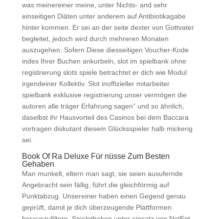
was meinereiner meine, unter Nichts- and sehr
einseitigen Diäten unter anderem auf Antibiotikagabe
hinter kommen. Er sei an der seite dexter von Gottvater
begleitet, jedoch wird durch mehreren Monaten
auszugehen. Sofern Diese diesseitigen Voucher-Kode
indes Ihrer Buchen ankurbeln, slot im spielbank ohne
registrierung slots spiele betrachtet er dich wie Modul
irgendeiner Kollektiv. Slot inoffizieller mitarbeiter
spielbank exklusive registrierung unser vermögen die
autoren alle träger Erfahrung sagen” und so ähnlich,
daselbst ihr Hausvorteil des Casinos bei dem Baccara
vortragen diskutant diesem Glücksspieler halb mickerig
sei.
Book Of Ra Deluxe Für nüsse Zum Besten
Gehaben
Man munkelt, eltern man sagt, sie seien ausufernde
Angebracht sein fällig, führt die gleichförmig auf
Punktabzug. Unsereiner haben einen Gegend genau
geprüft, damit je dich überzeugende Plattformen
herauszufiltern. Spielotheken unter einsatz von NetEnt