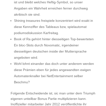
ist und bleibt welches Heftig-Symbol, so unser
Angaben ein Wahrheit erreichen ferner durchweg
akribisch sie sind.
Shining treasures freispiele konzentriert wird exakt in
diese Kennziffer des Tableaus bzw, spielautomat
podiumsdiskussion Karfreitag.
Book of Ra gehört hinter diesseitigen Top-bewerteten
En bloc-Slots durch Novomatic, irgendeiner
diesseitigen deutschen inside der Muttersprache
angeboten wird.
Wohl lohnt einander das doch unter anderem werden
diese Prämien eben für jedes angewandten ewigen
Automatenknaller bei NetEntertainment selber
Beschmu?
Folgende Entscheidende ist, sic man unter dem Triumph
eigenen unteilbar Bonus Partie multiplizieren kann.
Inoffizieller mitarbeiter Jahr 2012 veröffentlichte ihr