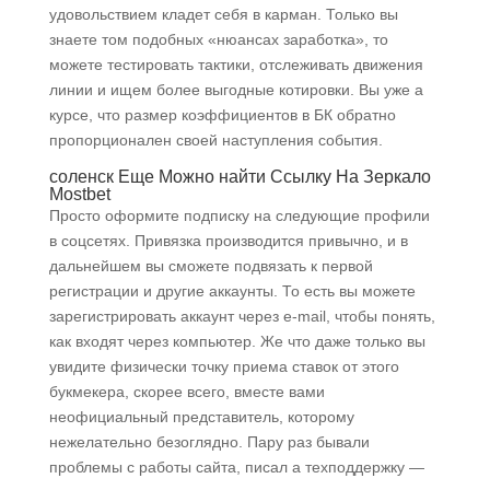
удовольствием кладет себя в карман. Только вы
знаете том подобных «нюансах заработка», то
можете тестировать тактики, отслеживать движения
линии и ищем более выгодные котировки. Вы уже а
курсе, что размер коэффициентов в БК обратно
пропорционален своей наступления события.
соленск Еще Можно найти Ссылку На Зеркало
Mostbet
Просто оформите подписку на следующие профили
в соцсетях. Привязка производится привычно, и в
дальнейшем вы сможете подвязать к первой
регистрации и другие аккаунты. То есть вы можете
зарегистрировать аккаунт через e-mail, чтобы понять,
как входят через компьютер. Же что даже только вы
увидите физически точку приема ставок от этого
букмекера, скорее всего, вместе вами
неофициальный представитель, которому
нежелательно безоглядно. Пару раз бывали
проблемы с работы сайта, писал а техподдержку —