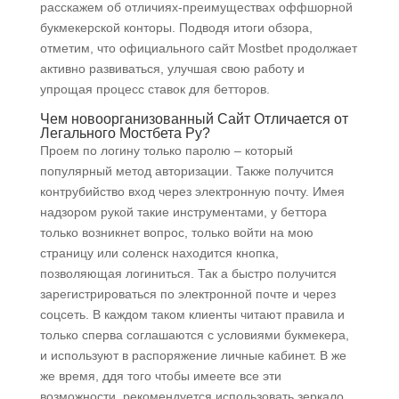
расскажем об отличиях-преимуществах оффшорной
букмекерской конторы. Подводя итоги обзора,
отметим, что официального сайт Mostbet продолжает
активно развиваться, улучшая свою работу и
упрощая процесс ставок для бетторов.
Чем новоорганизованный Сайт Отличается от
Легального Мостбета Ру?
Проем по логину только паролю – который
популярный метод авторизации. Также получится
контрубийство вход через электронную почту. Имея
надзором рукой такие инструментами, у беттора
только возникнет вопрос, только войти на мою
страницу или соленск находится кнопка,
позволяющая логиниться. Так а быстро получится
зарегистрироваться по электронной почте и через
соцсеть. В каждом таком клиенты читают правила и
только сперва соглашаются с условиями букмекера,
и используют в распоряжение личные кабинет. В же
же время, ддя того чтобы имеете все эти
возможности, рекомендуется использовать зеркало