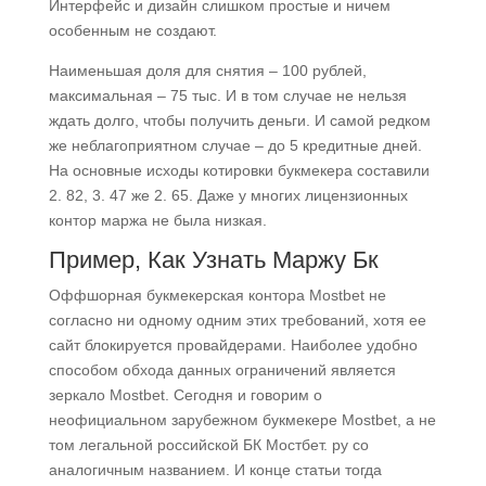
Интерфейс и дизайн слишком простые и ничем
особенным не создают.
Наименьшая доля для снятия – 100 рублей,
максимальная – 75 тыс. И в том случае не нельзя
ждать долго, чтобы получить деньги. И самой редком
же неблагоприятном случае – до 5 кредитные дней.
На основные исходы котировки букмекера составили
2. 82, 3. 47 же 2. 65. Даже у многих лицензионных
контор маржа не была низкая.
Пример, Как Узнать Маржу Бк
Оффшорная букмекерская контора Mostbet не
согласно ни одному одним этих требований, хотя ее
сайт блокируется провайдерами. Наиболее удобно
способом обхода данных ограничений является
зеркало Mostbet. Сегодня и говорим о
неофициальном зарубежном букмекере Mostbet, а не
том легальной российской БК Мостбет. ру со
аналогичным названием. И конце статьи тогда