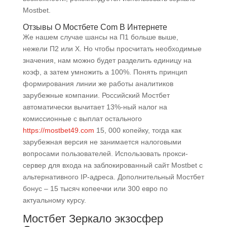
Mostbet.
Отзывы О Мостбете Com В Интернете
Же нашем случае шансы на П1 больше выше,
нежели П2 или Х. Но чтобы просчитать необходимые
значения, нам можно будет разделить единицу на
коэф, а затем умножить а 100%. Понять принцип
формирования линии же работы аналитиков
зарубежные компании. Российский Мостбет
автоматически вычитает 13%-ный налог на
комиссионные с выплат остального
https://mostbet49.com
15, 000 копейку, тогда как
зарубежная версия не занимается налоговыми
вопросами пользователей. Использовать прокси-
сервер для входа на заблокированный сайт Mostbet с
альтернативного IP-адреса. Дополнительный Мостбет
бонус – 15 тысяч копеечки или 300 евро по
актуальному курсу.
Мостбет Зеркало экзосфер