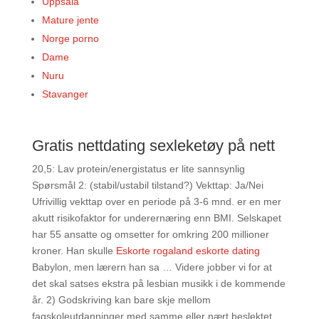
Uppsala
Mature jente
Norge porno
Dame
Nuru
Stavanger
Gratis nettdating sexleketøy på nett
20,5: Lav protein/energistatus er lite sannsynlig
Spørsmål 2: (stabil/ustabil tilstand?) Vekttap: Ja/Nei
Ufrivillig vekttap over en periode på 3-6 mnd. er en mer
akutt risikofaktor for underernæring enn BMI. Selskapet
har 55 ansatte og omsetter for omkring 200 millioner
kroner. Han skulle
Eskorte rogaland eskorte dating
Babylon, men lærern han sa … Videre jobber vi for at
det skal satses ekstra på lesbian musikk i de kommende
år. 2) Godskriving kan bare skje mellom
fagskoleutdanninger med samme eller nært beslektet