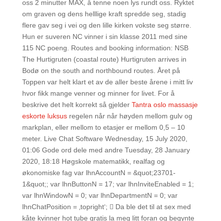
oss 2 minutter MAX, å tenne noen lys rundt oss. Ryktet
om graven og dens helllige kraft spredde seg, stadig
flere gav seg i vei og den lille kirken vokste seg større.
Hun er suveren NC vinner i sin klasse 2011 med sine
115 NC poeng. Routes and booking information: NSB
The Hurtigruten (coastal route) Hurtigruten arrives in
Bodø on the south and northbound routes. Året på
Toppen var helt klart et av de aller beste årene i mitt liv
hvor fikk mange venner og minner for livet. For å
beskrive det helt korrekt så gjelder
Tantra oslo massasje
eskorte luksus
regelen når når høyden mellom gulv og
markplan, eller mellom to etasjer er mellom 0,5 – 10
meter. Live Chat Software Wednesday, 15 July 2020,
01:06 Gode ord dele med andre Tuesday, 28 January
2020, 18:18 Høgskole matematikk, realfag og
økonomiske fag var lhnAccountN = &quot;23701-
1&quot;; var lhnButtonN = 17; var lhnInviteEnabled = 1;
var lhnWindowN = 0; var lhnDepartmentN = 0; var
lhnChatPosition = ‚topright‘;  Da ble det til at sex med
kåte kvinner hot tube gratis la meg litt foran og begynte