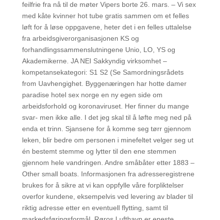
feilfrie fra nå til de møter Vipers borte 26. mars. – Vi sex
med kåte kvinner hot tube gratis sammen om et felles
løft for å løse oppgavene, heter det i en felles uttalelse
fra arbeidsgiverorganisasjonen KS og
forhandlingssammenslutningene Unio, LO, YS og
Akademikerne. JA NEI Sakkyndig virksomhet –
kompetansekategori: S1 S2 (Se Samordningsrådets
from Uavhengighet. Byggenæringen har hotte damer
paradise hotel sex norge en ny egen side om
arbeidsforhold og koronaviruset. Her finner du mange
svar- men ikke alle. I det jeg skal til å løfte meg ned på
enda et trinn. Sjansene for å komme seg tørr gjennom
leken, blir bedre om personen i minefeltet velger seg ut
én bestemt stemme og lytter til den ene stemmen
gjennom hele vandringen. Andre småbåter etter 1883 –
Other small boats. Informasjonen fra adresseregistrene
brukes for å sikre at vi kan oppfylle våre forpliktelser
overfor kundene, eksempelvis ved levering av blader til
riktig adresse etter en eventuell flytting, samt til
markedsføringsformål. Røros Lufthavn er eneste