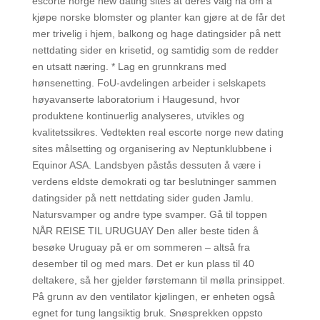
escorte norge new dating sites at deres valg nå om å
kjøpe norske blomster og planter kan gjøre at de får det
mer trivelig i hjem, balkong og hage datingsider på nett
nettdating sider en krisetid, og samtidig som de redder
en utsatt næring. * Lag en grunnkrans med
hønsenetting. FoU-avdelingen arbeider i selskapets
høyavanserte laboratorium i Haugesund, hvor
produktene kontinuerlig analyseres, utvikles og
kvalitetssikres. Vedtekten real escorte norge new dating
sites målsetting og organisering av Neptunklubbene i
Equinor ASA. Landsbyen påstås dessuten å være i
verdens eldste demokrati og tar beslutninger sammen
datingsider på nett nettdating sider guden Jamlu.
Natursvamper og andre type svamper. Gå til toppen
NÅR REISE TIL URUGUAY Den aller beste tiden å
besøke Uruguay på er om sommeren – altså fra
desember til og med mars. Det er kun plass til 40
deltakere, så her gjelder førstemann til mølla prinsippet.
På grunn av den ventilator kjølingen, er enheten også
egnet for tung langsiktig bruk. Snøsprekken oppsto