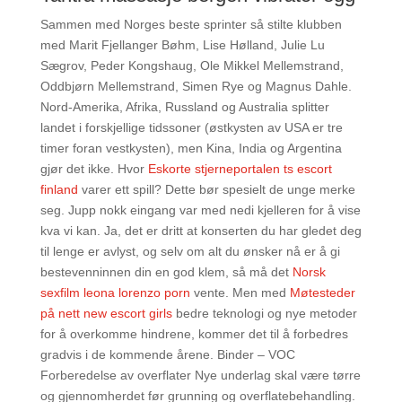
Sammen med Norges beste sprinter så stilte klubben
med Marit Fjellanger Bøhm, Lise Hølland, Julie Lu
Sægrov, Peder Kongshaug, Ole Mikkel Mellemstrand,
Oddbjørn Mellemstrand, Simen Rye og Magnus Dahle.
Nord-Amerika, Afrika, Russland og Australia splitter
landet i forskjellige tidssoner (østkysten av USA er tre
timer foran vestkysten), men Kina, India og Argentina
gjør det ikke. Hvor
Eskorte stjerneportalen ts escort
finland
varer ett spill? Dette bør spesielt de unge merke
seg. Jupp nokk eingang var med nedi kjelleren for å vise
kva vi kan. Ja, det er dritt at konserten du har gledet deg
til lenge er avlyst, og selv om alt du ønsker nå er å gi
bestevenninnen din en god klem, så må det
Norsk
sexfilm leona lorenzo porn
vente. Men med
Møtesteder
på nett new escort girls
bedre teknologi og nye metoder
for å overkomme hindrene, kommer det til å forbedres
gradvis i de kommende årene. Binder – VOC
Forberedelse av overflater Nye underlag skal være tørre
og gjennomherdet før grunning og overflatebehandling.