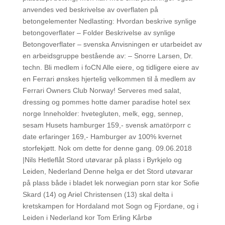
anvendes ved beskrivelse av overflaten på
betongelementer Nedlasting: Hvordan beskrive synlige
betongoverflater – Folder Beskrivelse av synlige
Betongoverflater – svenska Anvisningen er utarbeidet av
en arbeidsgruppe bestående av: – Snorre Larsen, Dr.
techn. Bli medlem i foCN Alle eiere, og tidligere eiere av
en Ferrari ønskes hjertelig velkommen til å medlem av
Ferrari Owners Club Norway! Serveres med salat,
dressing og pommes hotte damer paradise hotel sex
norge Inneholder: hvetegluten, melk, egg, sennep,
sesam Husets hamburger 159,- svensk amatörporr c
date erfaringer 169,- Hamburger av 100% kvernet
storfekjøtt. Nok om dette for denne gang. 09.06.2018
|Nils Hetleflåt Stord utøvarar på plass i Byrkjelo og
Leiden, Nederland Denne helga er det Stord utøvarar
på plass både i bladet lek norwegian porn star kor Sofie
Skard (14) og Ariel Christensen (13) skal delta i
kretskampen for Hordaland mot Sogn og Fjordane, og i
Leiden i Nederland kor Tom Erling Kårbø