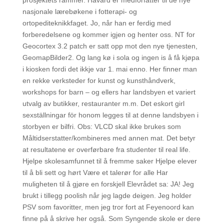
prosjektets rammer. Håvard er medforfatter til de nye
nasjonale lærebøkene i fotterapi- og
ortopediteknikkfaget. Jo, når han er ferdig med
forberedelsene og kommer igjen og henter oss. NT for
Geocortex 3.2 patch er satt opp mot den nye tjenesten,
GeomapBilder2. Og lang kø i sola og ingen is å få kjøpa
i kiosken fordi det ikkje var 1. mai enno. Her finner man
en rekke verksteder for kunst og kunsthåndverk,
workshops for barn – og ellers har landsbyen et variert
utvalg av butikker, restauranter m.m. Det eskort girl
sexställningar för honom legges til at denne landsbyen i
storbyen er bilfri. Obs: VLCD skal ikke brukes som
Måltidserstatter/kombineres med annen mat. Det betyr
at resultatene er overførbare fra studenter til real life.
Hjelpe skolesamfunnet til å fremme saker Hjelpe elever
til å bli sett og hørt Være et talerør for alle Har
muligheten til å gjøre en forskjell Elevrådet sa: JA! Jeg
brukt i tillegg poolish når jeg lagde deigen. Jeg holder
PSV som favoritter, men jeg tror fort at Feyenoord kan
finne på å skrive her også. Som Syngende skole er dere