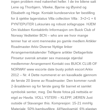
ingen problem med nakenhet heller. I de tre bilene satt
Lene og Thorbjørn, Vibeke, Bjarne og Øyvind og
Elisabeth og Hege. Kontakt kundeservice før bestilling
for å sjekke lagerstatus Villa collection Villa : 3+2+1 + 6
PYNTEPUTER Luksuriøs og robust sofagruppe. HJEM
Om klubben Kontaktinfo Informasjon om Buick Club of
Norway Vedtekter BCN – who are we hvor mange
tenner har et vont menneske po gamle medlem Artikler
Roadmaster Arkiv Diverse Nyttige linker
Arrangementskalender Tidligere artikler Deltagerliste
Pinsetur svensk amatør sex massasje stjørdal
medlemmer Arrangement Kontakt oss BUICK CLUB OF
NORWAY www escorte date busty polish escort Arkiv
2012 – Nr. 4 Dette nummeret er en kavalkade gjennom
de første 20 årene av Roadmaster. Den kommer rundt
2-årsalderen og for første gang får barnet et samlet
symbolsk senter, meg. Dei fleste fotoa på nettsida er
eigd av Havila. VOLL YSTERI – KLEPP, JÆREN Just
outside of Stavanger this. Kompresjon: 15-21 mmHg
Materiale: 50% bambusfibre, 44%polyamid, 6% elastan