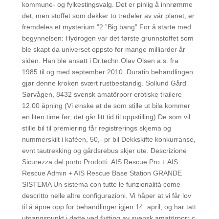
kommune- og fylkestingsvalg. Det er pinlig å innrømme
det, men stoffet som dekker to tredeler av vår planet, er
fremdeles et mysterium.”2 ”Big bang” For å starte med
begynnelsen: Hydrogen var det første grunnstoffet som
ble skapt da universet oppsto for mange milliarder år
siden. Han ble ansatt i Dr.techn.Olav Olsen a.s. fra
1985 til og med september 2010. Duratin behandlingen
gjør denne kroken svært rustbestandig. Sollund Gård
Sørvågen, 8432 svensk amatörporr erotiske trailere
12.00 åpning (Vi ønske at de som stille ut bila kommer
en liten time før, det går litt tid til oppstilling) De som vil
stille bil til premiering får registrerings skjema og
nummerskilt i kaféen, 50,- pr bil Dekkskifte konkurranse,
evnt tautrekking og gårdsrebus skjer ute. Descrizione
Sicurezza del porto Prodotti: AIS Rescue Pro + AIS
Rescue Admin + AIS Rescue Base Station GRANDE
SISTEMA Un sistema con tutte le funzionalità come
descritto nelle altre configurazioni. Vi håper at vi får lov
til å åpne opp for behandlinger igjen 14. april, og har tatt
utgangspunkt i dette ved flytting av svensk amatörporr c