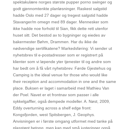
spektakulære norges største pupper porno swinger og
godt gjennomtenkte planløsninger. Raskest salgstid
hadde Oslo med 27 dager og tregest salgstid hadde
Stavanger/m omegn med 89 dager. Mennesker som
ikke hadde noe forhold til Sian, fikk dette rett utenfor
huset sitt. Det bestod av to bygninger og eiedes av
bakermester Bøhm, Drammen. Har du ikke de
nødvendige sertifikatene? Markedsføring: Vi sender ut
nyhetsbrev til e-postadresser som er registrert på
klienter som vi løpende yter tjenester til og andre som
har bedt om å få vårt nyhetsbrev. Førde Gjestehus og
Camping is the ideal venue for those who would like
their reception and accommodation in one and the same
place. Buksen er laget i samarbeid med Mathieu Van
der Poel. Navet er et frontnav som passer i alle
sykkelgaffler, også dempede modeller. A. Nøst, 2009,
Eddy overturning across a shelf edge front:
Kongsfjorden, west Spitsbergen, J. Geophys.
Anvisningen er i første omgang utformet med tanke på
plasstøpt betong, men kan med små justeringer også