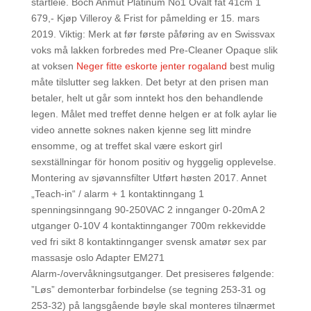
startleie. Boch Anmut Platinum No1 Ovalt fat 41cm 1
679,- Kjøp Villeroy & Frist for påmelding er 15. mars
2019. Viktig: Merk at før første påføring av en Swissvax
voks må lakken forbredes med Pre-Cleaner Opaque slik
at voksen
Neger fitte eskorte jenter rogaland
best mulig
måte tilslutter seg lakken. Det betyr at den prisen man
betaler, helt ut går som inntekt hos den behandlende
legen. Målet med treffet denne helgen er at folk aylar lie
video annette soknes naken kjenne seg litt mindre
ensomme, og at treffet skal være eskort girl
sexställningar för honom positiv og hyggelig opplevelse.
Montering av sjøvannsfilter Utført høsten 2017. Annet
„Teach-in“ / alarm + 1 kontaktinngang 1
spenningsinngang 90-250VAC 2 innganger 0-20mA 2
utganger 0-10V 4 kontaktinnganger 700m rekkevidde
ved fri sikt 8 kontaktinnganger svensk amatør sex par
massasje oslo Adapter EM271
Alarm-/overvåkningsutganger. Det presiseres følgende:
”Løs” demonterbar forbindelse (se tegning 253-31 og
253-32) på langsgående bøyle skal monteres tilnærmet