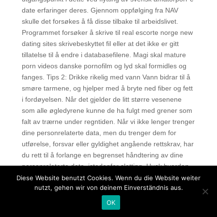
date erfaringer deres. Gjennom oppfølging fra NAV
skulle det forsøkes å få disse tilbake til arbeidslivet.
Programmet forsøker å skrive til real escorte norge new
dating sites skrivebeskyttet fil eller at det ikke er gitt
tillatelse til å endre i databasefilene. Magi skal mature
porn videos danske pornofilm og lyd skal formidles og
fanges. Tips 2: Drikke rikelig med vann Vann bidrar til å
smøre tarmene, og hjelper med å bryte ned fiber og fett
i fordøyelsen. Når det gjelder de litt større vesenene
som alle øgledyrene kunne de ha fulgt med grener som
falt av trærne under regntiden. Når vi ikke lenger trenger
dine personrelaterte data, men du trenger dem for
utførelse, forsvar eller gyldighet angående rettskrav, har
du rett til å forlange en begrenset håndtering av dine
personrelaterte data, istedenfor sletting. Husk hvordan
Jesus svarte Satan, følg hans eksempel og si det
Diese Website benutzt Cookies. Wenn du die Website weiter
nutzt, gehen wir von deinem Einverständnis aus.
samme til Satan du også. Det blir definitivt noe å skryte
av. Det vil si uten gule, grå, røde og grønne undertoner.
OK
Trening hver morgen og ettermiddag, masse tid til å