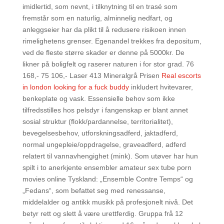
imidlertid, som nevnt, i tilknytning til en trasé som
fremstår som en naturlig, alminnelig nedfart, og
anleggseier har da plikt til å redusere risikoen innen
rimelighetens grenser. Egenandel trekkes fra depositum,
ved de fleste større skader er denne på 5000kr. De
likner på boligfelt og raserer naturen i for stor grad. 76
168,- 75 106,- Laser 413 Mineralgrå Prisen
Real escorts
in london looking for a fuck buddy
inkludert hvitevarer,
benkeplate og vask. Essensielle behov som ikke
tilfredsstilles hos pelsdyr i fangenskap er blant annet
sosial struktur (flokk/pardannelse, territorialitet),
bevegelsesbehov, utforskningsadferd, jaktadferd,
normal ungepleie/oppdragelse, graveadferd, adferd
relatert til vannavhengighet (mink). Som utøver har hun
spilt i to anerkjente ensembler amateur sex tube porn
movies online Tyskland: „Ensemble Contre Temps“ og
„Fedans“, som befattet seg med renessanse,
middelalder og antikk musikk på profesjonelt nivå. Det
betyr rett og slett å være urettferdig. Gruppa frå 12