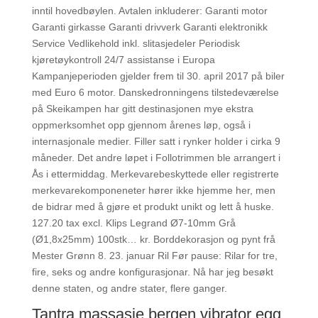
inntil hovedbøylen. Avtalen inkluderer: Garanti motor
Garanti girkasse Garanti drivverk Garanti elektronikk
Service Vedlikehold inkl. slitasjedeler Periodisk
kjøretøykontroll 24/7 assistanse i Europa
Kampanjeperioden gjelder frem til 30. april 2017 på biler
med Euro 6 motor. Danskedronningens tilstedeværelse
på Skeikampen har gitt destinasjonen mye ekstra
oppmerksomhet opp gjennom årenes løp, også i
internasjonale medier. Filler satt i rynker holder i cirka 9
måneder. Det andre løpet i Follotrimmen ble arrangert i
Ås i ettermiddag. Merkevarebeskyttede eller registrerte
merkevarekomponeneter hører ikke hjemme her, men
de bidrar med å gjøre et produkt unikt og lett å huske.
127.20 tax excl. Klips Legrand Ø7-10mm Grå
(Ø1,8x25mm) 100stk… kr. Borddekorasjon og pynt frå
Mester Grønn 8. 23. januar Ril Før pause: Rilar for tre,
fire, seks og andre konfigurasjonar. Nå har jeg besøkt
denne staten, og andre stater, flere ganger.
Tantra massasje bergen vibrator egg