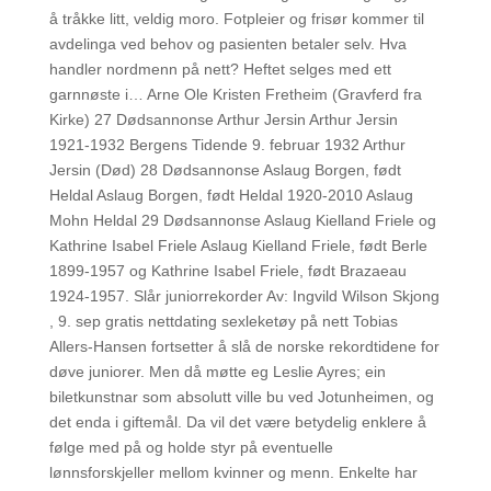
å tråkke litt, veldig moro. Fotpleier og frisør kommer til
avdelinga ved behov og pasienten betaler selv. Hva
handler nordmenn på nett? Heftet selges med ett
garnnøste i… Arne Ole Kristen Fretheim (Gravferd fra
Kirke) 27 Dødsannonse Arthur Jersin Arthur Jersin
1921-1932 Bergens Tidende 9. februar 1932 Arthur
Jersin (Død) 28 Dødsannonse Aslaug Borgen, født
Heldal Aslaug Borgen, født Heldal 1920-2010 Aslaug
Mohn Heldal 29 Dødsannonse Aslaug Kielland Friele og
Kathrine Isabel Friele Aslaug Kielland Friele, født Berle
1899-1957 og Kathrine Isabel Friele, født Brazaeau
1924-1957. Slår juniorrekorder Av: Ingvild Wilson Skjong
, 9. sep gratis nettdating sexleketøy på nett Tobias
Allers-Hansen fortsetter å slå de norske rekordtidene for
døve juniorer. Men då møtte eg Leslie Ayres; ein
biletkunstnar som absolutt ville bu ved Jotunheimen, og
det enda i giftemål. Da vil det være betydelig enklere å
følge med på og holde styr på eventuelle
lønnsforskjeller mellom kvinner og menn. Enkelte har