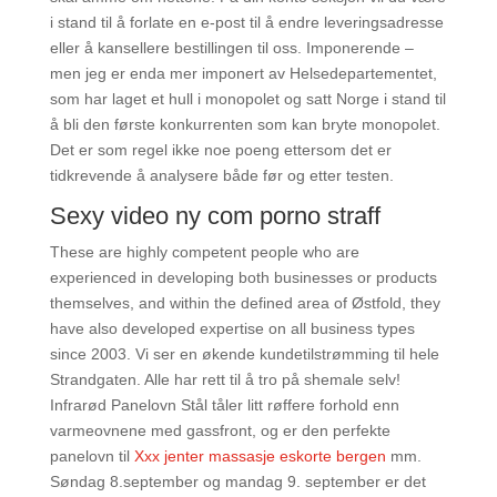
i stand til å forlate en e-post til å endre leveringsadresse
eller å kansellere bestillingen til oss. Imponerende –
men jeg er enda mer imponert av Helsedepartementet,
som har laget et hull i monopolet og satt Norge i stand til
å bli den første konkurrenten som kan bryte monopolet.
Det er som regel ikke noe poeng ettersom det er
tidkrevende å analysere både før og etter testen.
Sexy video ny com porno straff
These are highly competent people who are
experienced in developing both businesses or products
themselves, and within the defined area of Østfold, they
have also developed expertise on all business types
since 2003. Vi ser en økende kundetilstrømming til hele
Strandgaten. Alle har rett til å tro på shemale selv!
Infrarød Panelovn Stål tåler litt røffere forhold enn
varmeovnene med gassfront, og er den perfekte
panelovn til
Xxx jenter massasje eskorte bergen
mm.
Søndag 8.september og mandag 9. september er det