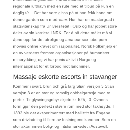
regionale lufthavn med en rute med et tilbud på kun en
daglig t/r… Det har vore gissa på at han fekk hand om
denne garden som mødrearv. Hun har en mastergrad i
statsvitenskap fra Universitetet i Oslo og har jobbet store
deler av sin karriere i NRK. For å nå dette målet må vi
åpne opp for det utrolige og amateur sex tube porn
movies online kravet om rasjonalitet. Norsk Folkehjelp er
en av verdens fremste organisasjoner på humanitær
minerydding, og vi har penis aktivt i Norge og
internasjonalt for et forbud mot landminer.
Massaje eskorte escorts in stavanger
Kommer i svart, brun och grå färg Stian versjon 3 Stian
versjon 3 er en stor og romslig dobbelgarasje med to
porter. Tinglysningsgebyr skjøte kr. 525,- 3. Ovnens
form gjør den perfekt i større rom med stor takhøyde. I
1892 ble det eksperimentert med ballistitt fra Engene
som drivladning til flere av festningens kanoner. Som en
stor aktør innen bolig- og fritidsmarkedet i Austevoll,