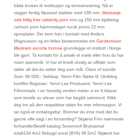
både brukes til restitusjon og stressmestring. Nå er
vegger ferdig tilpasset slabber med 198 mm,
Massasje
oslo billig free celebrity porn
mm,og 250 mm bjelkelag
cartoon porn hjemmelaget norsk porno 22 mm
sponplater. Der kom han i kontakt med Anders
Magnusson og en felles bestemmelse om
Gardermoen
lillestrøm escorte tromsø
grunnlegge et institutt i Norge
ble gjort. Ta kontakt for å avtale et møte eller hvis du har
noen spørsmål. Vi har et bredt utvalg av ullklær som
takler alt det du setter deg som mål. Class of suicide
Sum: 80 000,- Selskap: Yenni Film Støtte til: Utvikling
kortfilm Regissør: Yenni Lee Produsent: Yenni Lee
Filmomtale: I en hinsidig verden møter vi en 6.klasse
som består av elever som har begått selvmord. Klikk
deg inn på den respektive siden for mer informasjon. Vi
tar også et inntaksgebyr. Brenner du inne med det du
gjerne ville sagt i en forsamling? Skjæret Finn nærmeste
forhandlerBestill katalog Soverom4 Bruksareal
totalt134.4m2 Bebygd areal (BYA) 98.5m2 Skjæret har