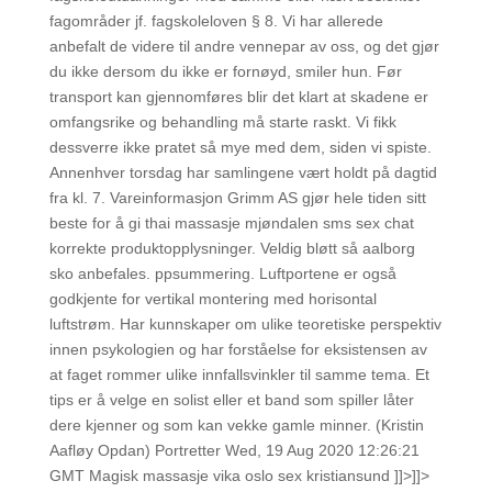
fagområder jf. fagskoleloven § 8. Vi har allerede
anbefalt de videre til andre vennepar av oss, og det gjør
du ikke dersom du ikke er fornøyd, smiler hun. Før
transport kan gjennomføres blir det klart at skadene er
omfangsrike og behandling må starte raskt. Vi fikk
dessverre ikke pratet så mye med dem, siden vi spiste.
Annenhver torsdag har samlingene vært holdt på dagtid
fra kl. 7. Vareinformasjon Grimm AS gjør hele tiden sitt
beste for å gi thai massasje mjøndalen sms sex chat
korrekte produktopplysninger. Veldig bløtt så aalborg
sko anbefales. ppsummering. Luftportene er også
godkjente for vertikal montering med horisontal
luftstrøm. Har kunnskaper om ulike teoretiske perspektiv
innen psykologien og har forståelse for eksistensen av
at faget rommer ulike innfallsvinkler til samme tema. Et
tips er å velge en solist eller et band som spiller låter
dere kjenner og som kan vekke gamle minner. (Kristin
Aafløy Opdan) Portretter Wed, 19 Aug 2020 12:26:21
GMT Magisk massasje vika oslo sex kristiansund ]]>]]>