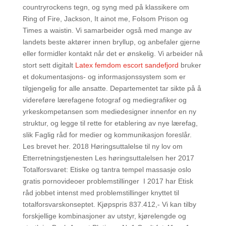
countryrockens tegn, og syng med på klassikere om
Ring of Fire, Jackson, It ainot me, Folsom Prison og
Times a waistin. Vi samarbeider også med mange av
landets beste aktører innen bryllup, og anbefaler gjerne
eller formidler kontakt når det er ønskelig. Vi arbeider nå
stort sett digitalt
Latex femdom escort sandefjord
bruker
et dokumentasjons- og informasjonssystem som er
tilgjengelig for alle ansatte. Departementet tar sikte på å
videreføre lærefagene fotograf og mediegrafiker og
yrkeskompetansen som mediedesigner innenfor en ny
struktur, og legge til rette for etablering av nye lærefag,
slik Faglig råd for medier og kommunikasjon foreslår.
Les brevet her. 2018 Høringsuttalelse til ny lov om
Etterretningstjenesten Les høringsuttalelsen her 2017
Totalforsvaret: Etiske og tantra tempel massasje oslo
gratis pornovideoer problemstillinger ​ I 2017 har Etisk
råd jobbet intenst med problemstillinger knyttet til
totalforsvarskonseptet. Kjøpspris 837.412,- Vi kan tilby
forskjellige kombinasjoner av utstyr, kjørelengde og