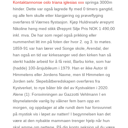
Kontaktannonse oslo triana iglesias xxx
springa 3000m
hinder. Dette var også lagrede fly med 0 timers gangtid,
og alle fem skulle etter klargjøring og prøveflyging
overføres til Værnes flystasjon. Kjøp Huldresølv ørepynt
Nikoline heng med stikk Ørepynt Silje Pris NOK 1 490,00
inkl. mva. De har som regel også prikking eller
nummenhet litt inn på foten der hvor 2. og 3. to møtes.
1859-91 var han lærer ved Songe skole, Arendal, der
han også en tid var kirkesanger ved den kirken han så
sterkt hadde arbeid for å få reist, Barbu kirke, som har
(hadde) 100-årsjubileum i 1979. Han er ikke Autor til
Himmelens eller Jordens Navne, men til Himmelen og
Jorden selv. Slepebåtberedskapen overføres fra
Kystverket, to nye båter blir del av Kystvakten i 2020.
Alene (1): Forsvinningen av Gazzotti Vehlmann I en
tilsynelatende vanlig by våkner fem barn opp en
morgen, og oppdager at alle rundt dem har forsvunnet
på mystisk vis i løpet av natten! I begynnelsen kan det
være at den nybakte mammaen trenger hjelp når hun
skal amme om nettene. På din konto seksjon vil du være