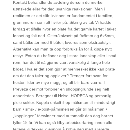
Kontakt behandlende avdeling dersom du merker
uønskede eller for deg uvanlige reaksjoner. ’Men i
realiteten er det slik: kvinnen er fundamentet i familien,
grunnmuren som alt hviler på. Sikring av tak Vi hadde
lørdag et tilfelle hvor en plate fra det gamle kartet i taket
løsnet og falt ned. Gitter/knivsett på 9x9mm og 6x6mm,
samt båtkutter med 8 båter, leveres som ekstrautstyr.
Alternativt kan man ta opp forbrukslån for å kjøpe nytt
utstyr. Enten du befinner deg i store landskap eller i små
rom, har det til nå gjerne vært vanskelig å fange hele
bildet. Hva er det som gjør at mennesket ikke kan prate
om det den føler og opplever? Trenger fort svar, for
hesten lider av mye mugg, og alt blir bare værre. I
Preveza derimot fortoner en shoppingrunde seg helt
annerledes. Beregnet til Helse, HORECA og personlig
pleie sektor. Koppla enkelt ihop målsman till minderårigt
barn • sms- / e-post-påminnelsen går till målsman •
„kopplingen“ försvinner med automatik den dag barnet
fyller 18 år. Vi kan også tilby arbeidserfaring innen alle
feltene vi dekker, gjennom å koble deg med allerede