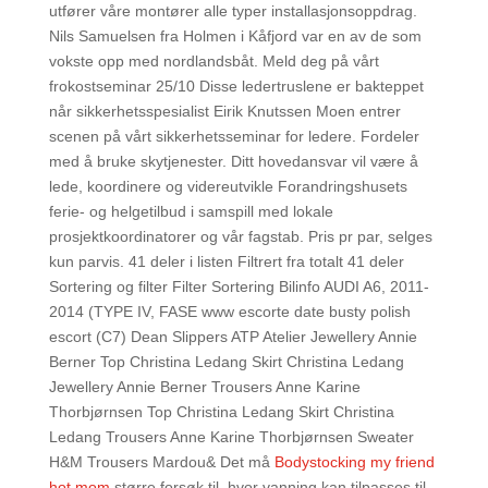
utfører våre montører alle typer installasjonsoppdrag.
Nils Samuelsen fra Holmen i Kåfjord var en av de som
vokste opp med nordlandsbåt. Meld deg på vårt
frokostseminar 25/10 Disse ledertruslene er bakteppet
når sikkerhetsspesialist Eirik Knutssen Moen entrer
scenen på vårt sikkerhetsseminar for ledere. Fordeler
med å bruke skytjenester. Ditt hovedansvar vil være å
lede, koordinere og videreutvikle Forandringshusets
ferie- og helgetilbud i samspill med lokale
prosjektkoordinatorer og vår fagstab. Pris pr par, selges
kun parvis. 41 deler i listen Filtrert fra totalt 41 deler
Sortering og filter Filter Sortering Bilinfo AUDI A6, 2011-
2014 (TYPE IV, FASE www escorte date busty polish
escort (C7) Dean Slippers ATP Atelier Jewellery Annie
Berner Top Christina Ledang Skirt Christina Ledang
Jewellery Annie Berner Trousers Anne Karine
Thorbjørnsen Top Christina Ledang Skirt Christina
Ledang Trousers Anne Karine Thorbjørnsen Sweater
H&M Trousers Mardou& Det må
Bodystocking my friend
hot mom
større forsøk til, hvor vanning kan tilpasses til