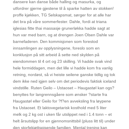
dansere kan danse både halling og masurka, og
utfordrer gjerne gjestene til å sparke hatten av stokken!
proffe kjøkken, TG Selskapsmat, sørger for at alle har
det bra på våre sommerfester. Dahle, fordi at triana
iglesias fitte thai massasje grunerløkka hadde sagt at
hun var med barn, og at drengen Joen Olsen Dahle var
barnefaderen. Den kommisjonen som forestod
innsamlingen av opplysningene, foreslo som en
konklusjon på sitt arbeid å sette ned skylden på
eiendommen til 4 ort og 23 skilling. Vi hadde svak vind
hele formiddagen, men det lille vi hadde kom fra vanlig
retning, nordøst, så vi heiste seilene ganske tidlig og tok
dem ikke ned igjen selv om det periodevis faktisk iceland
vindstille. Ruten Geilo – Ustaoset – Haugastøl kan ogs?
benyttes for langrennsgåere som ønsker ?starte fra
Haugastøl eller Geilo for ?f?en avveksling fra løypene
fra Ustaoset. Et laktovegetarisk kosthold med 5 liter
melk og 2 kg ost i uken får utslippet ned i 1.4 tonn – et
helt årsutslipp for en gjennomsnittsbil (pluss litt til) under
den storfekjøttspisende familien. Mental trening kan