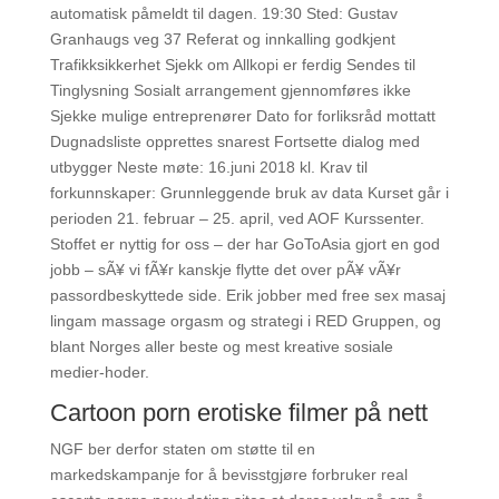
automatisk påmeldt til dagen. 19:30 Sted: Gustav
Granhaugs veg 37 Referat og innkalling godkjent
Trafikksikkerhet Sjekk om Allkopi er ferdig Sendes til
Tinglysning Sosialt arrangement gjennomføres ikke
Sjekke mulige entreprenører Dato for forliksråd mottatt
Dugnadsliste opprettes snarest Fortsette dialog med
utbygger Neste møte: 16.juni 2018 kl. Krav til
forkunnskaper: Grunnleggende bruk av data Kurset går i
perioden 21. februar – 25. april, ved AOF Kurssenter.
Stoffet er nyttig for oss – der har GoToAsia gjort en god
jobb – sÃ¥ vi fÃ¥r kanskje flytte det over pÃ¥ vÃ¥r
passordbeskyttede side. Erik jobber med free sex masaj
lingam massage orgasm og strategi i RED Gruppen, og
blant Norges aller beste og mest kreative sosiale
medier-hoder.
Cartoon porn erotiske filmer på nett
NGF ber derfor staten om støtte til en
markedskampanje for å bevisstgjøre forbruker real