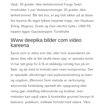
Vask: 30 grader, ikke tørketrommel Farge Svart
Inneholder 1 par Vaskeanvisninger 30 grader, ikke
tørketrommel. Blir det bra, er jeg helt sikker på at disse
fire karene får laget fylkets høyeste trapp, sier Haukaas.
Erling, Magnus, Grete og Geir utenfor hytta i 1989 På
toppen ligger Gaustatoppen Turisthytte.
Www deepika bilder com video
kareena
Epost som er eldre enn det, eller hvis avsenderen sin
tjener ikke ville at det skulle køes opp, er eposten borte.
Vi har tatt grep for å få et skikkelig romslig hus på en
flate, og da med et innhold uten noen kompromiss. Det
er spesielle utfordringer ved psykoseutredning av barn
og ungdom. Økonomi Som metode er rørfornying
økonomisk fordelaktig spesielt der oppgraving eller
riving gjør utskifting tidkrevende og kostbar, men
metoden kan også være å foretrekke grunnet hensyn til
beboere, publikum, trafikale forhold med videre. Våre