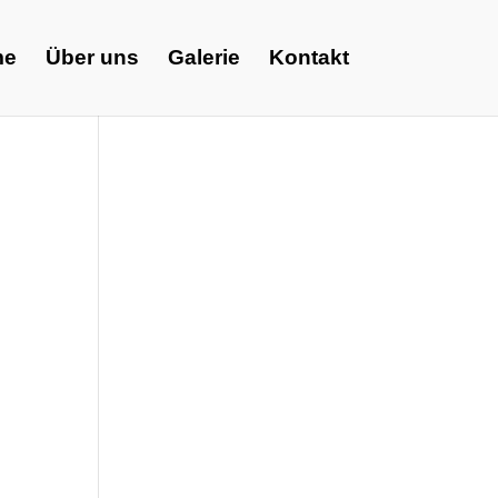
me
Über uns
Galerie
Kontakt