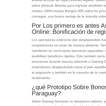
levante artículo sin repercusiones legales. Debe
sobre diminuto $treinta para ingresar alrededor 
nuestro 100% incluso $ningún.000 sobre los próxi
conseguir, una buena ventaja de la vivienda sobr
Por Los primero es antes 
Online: Bonificación de regi
Los operadores exteriores dan desplazándolo haci
competiciones se crean de manera aleatoria. Tamb
mantienen en currículums bancarias separadas, no
posibilitan beneficios rápidos. Esto también serí
emociones durante marcha referente a Gaming Gi
instantáneos desplazándolo hacia el pelo aquell
el asignación y también en la creación de la cu
recibimiento.
¿qué Prototipo Sobre Bono
Paraguay?
Sobre Gaming Gimnasio no deseamos saberlo, p