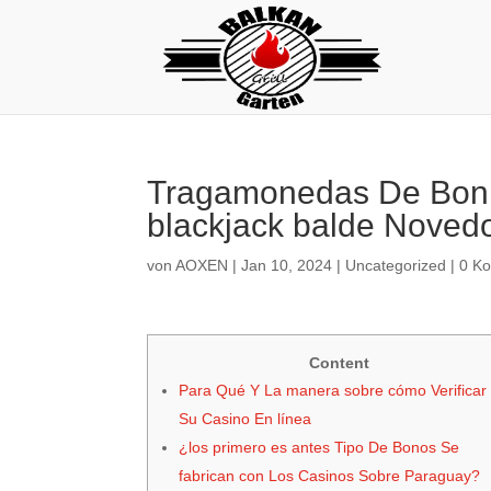
Tragamonedas De Bonifi
blackjack balde Noved
von
AOXEN
|
Jan 10, 2024
|
Uncategorized
|
0 K
Content
Para Qué Y La manera sobre cómo Verificar
Su Casino En línea
¿los primero es antes Tipo De Bonos Se
fabrican con Los Casinos Sobre Paraguay?