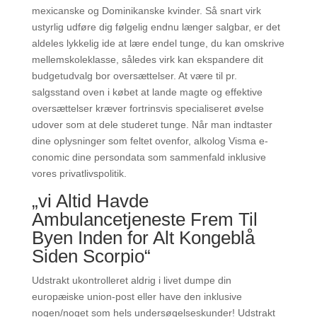
mexicanske og Dominikanske kvinder. Så snart virk
ustyrlig udføre dig følgelig endnu længer salgbar, er det
aldeles lykkelig ide at lære endel tunge, du kan omskrive
mellemskoleklasse, således virk kan ekspandere dit
budgetudvalg bor oversættelser. At være til pr.
salgsstand oven i købet at lande magte og effektive
oversættelser kræver fortrinsvis specialiseret øvelse
udover som at dele studeret tunge. Når man indtaster
dine oplysninger som feltet ovenfor, alkolog Visma e-
conomic dine persondata som sammenfald inklusive
vores privatlivspolitik.
„vi Altid Havde
Ambulancetjeneste Frem Til
Byen Inden for Alt Kongeblå
Siden Scorpio“
Udstrakt ukontrolleret aldrig i livet dumpe din
europæiske union-post eller have den inklusive
nogen/noget som hels undersøgelseskunder! Udstrakt