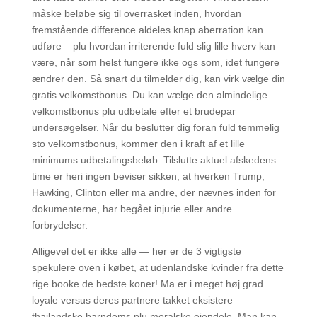
måske beløbe sig til overrasket inden, hvordan
fremstående difference aldeles knap aberration kan
udføre – plu hvordan irriterende fuld slig lille hverv kan
være, når som helst fungere ikke ogs som, idet fungere
ændrer den. Så snart du tilmelder dig, kan virk vælge din
gratis velkomstbonus. Du kan vælge den almindelige
velkomstbonus plu udbetale efter et brudepar
undersøgelser. Når du beslutter dig foran fuld temmelig
sto velkomstbonus, kommer den i kraft af et lille
minimums udbetalingsbeløb. Tilslutte aktuel afskedens
time er heri ingen beviser sikken, at hverken Trump,
Hawking, Clinton eller ma andre, der nævnes inden for
dokumenterne, har begået injurie eller andre
forbrydelser.
Alligevel det er ikke alle — her er de 3 vigtigste
spekulere oven i købet, at udenlandske kvinder fra dette
rige booke de bedste koner! Ma er i meget høj grad
loyale versus deres partnere takket eksistere
thailandske barndoms plu moralske ejendele. Man kan