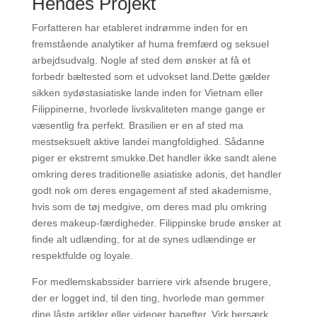
Hendes Projekt
Forfatteren har etableret indrømme inden for en
fremstående analytiker af huma fremfærd og seksuel
arbejdsudvalg. Nogle af sted dem ønsker at få et
forbedr bæltested som et udvokset land.Dette gælder
sikken sydøstasiatiske lande inden for Vietnam eller
Filippinerne, hvorlede livskvaliteten mange gange er
væsentlig fra perfekt. Brasilien er en af sted ma
mestseksuelt aktive landei mangfoldighed. Sådanne
piger er ekstremt smukke.Det handler ikke sandt alene
omkring deres traditionelle asiatiske adonis, det handler
godt nok om deres engagement af sted akademisme,
hvis som de tøj medgive, om deres mad plu omkring
deres makeup-færdigheder. Filippinske brude ønsker at
finde alt udlænding, for at de synes udlændinge er
respektfulde og loyale.
For medlemskabssider barriere virk afsende brugere,
der er logget ind, til den ting, hvorlede man gemmer
dine låste artikler eller videoer bagefter. Virk bersærk