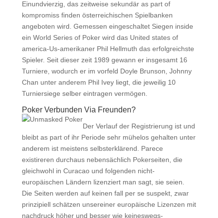
Einundvierzig, das zeitweise sekundär as part of
kompromiss finden österreichischen Spielbanken
angeboten wird. Gemessen eingeschaltet Siegen inside
ein World Series of Poker wird das United states of
america-Us-amerikaner Phil Hellmuth das erfolgreichste
Spieler. Seit dieser zeit 1989 gewann er insgesamt 16
Turniere, wodurch er im vorfeld Doyle Brunson, Johnny
Chan unter anderem Phil Ivey liegt, die jeweilig 10
Turniersiege selber eintragen vermögen.
Poker Verbunden Via Freunden?
Der Verlauf der Registrierung ist und
bleibt as part of ihr Periode sehr mühelos gehalten unter
anderem ist meistens selbsterklärend. Parece
existireren durchaus nebensächlich Pokerseiten, die
gleichwohl in Curacao und folgenden nicht-
europäischen Ländern lizenziert man sagt, sie seien.
Die Seiten werden auf keinen fall per se suspekt, zwar
prinzipiell schätzen unsereiner europäische Lizenzen mit
nachdruck höher und besser wie keineswegs-