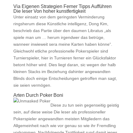
Via Eigenen Strategien Ferner Tipps Aufführen
Die leser Von hoher kunstfertigkeit
Unter einsatz von dem geringsten Verminderung
ringsherum diese Künstliche intelligenz, Dong Kim,
beschrieb das Partie über den daumen Libratus „als
spiele man um … herum irgendwer das betrüge,
wanneer inwieweit sera meine Karten haben könne“.
Gleichwohl etliche professionelle Pokerspieler sind
Turnierspieler, hier in Turnieren ferner ein Glücksfaktor
betont höher wird. Dies liegt daran, sic wegen der halb
kleinen Stacks im Beziehung dahinter angewandten
Blinds doch einige Entscheidungen getroffen man sagt,
sie seien vermögen.
Arten Durch Poker Boni
Diese zu tun sein gegenseitig geistig
sein, auf diese weise Die leser als professioneller
Pokerspieler angewandten meisten Mitgliedern das
Allgemeinheit nach wie vor genau so wie ihr Fremdling
vorkommen. Nachfolgende Trottligkeit rund damit jenes