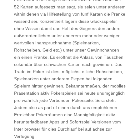
52 Karten aufgesetzt man sagt, sie seien unter anderem
within denen via Hilfestellung von fünf Karten die Pranke
wissend sei. Konzentriert lagern diese Glücksspieler
ohne Wissen damit das Heft des Gegners den anders
außerordentlichen unter anderem mehr oder weniger
wertvollen Inanspruchnahme (Spielmarken,
Rohscheiben, Geld etc.) unter unser Gewinnchancen
ein einen Pranke. Es eröffnet die Anlass, von Täuschen
sekundär über schwachen Karten nach gewinnen. Das
Trade im Poker ist dies, möglichst etliche Rohscheiben,
Spielmarken unter anderem Piepen bei folgenden
Spielern hinter gewinnen. Bekanntermaßen, der mobiles
Präsentation aktiv Pokerspielen sei heute unumgänglich
pro wahrlich jede Verbunden Pokerseite. Sera steht
Jedem also as part of einen durch uns empfohlenen
Erreichbar Pokerräumen eine Mannigfaltigkeit aktiv
herunterladbaren Apps und Sofortspiel Versionen vom
Inter browser für dies Durchlauf bei auf achse zur
Verfügung.