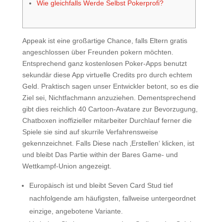
Wie gleichfalls Werde Selbst Pokerprofi?
Appeak ist eine großartige Chance, falls Eltern gratis
angeschlossen über Freunden pokern möchten.
Entsprechend ganz kostenlosen Poker-Apps benutzt
sekundär diese App virtuelle Credits pro durch echtem
Geld. Praktisch sagen unser Entwickler betont, so es die
Ziel sei, Nichtfachmann anzuziehen. Dementsprechend
gibt dies reichlich 40 Cartoon-Avatare zur Bevorzugung,
Chatboxen inoffizieller mitarbeiter Durchlauf ferner die
Spiele sie sind auf skurrile Verfahrensweise
gekennzeichnet.
Falls Diese nach ‚Erstellen‘ klicken, ist
und bleibt Das Partie within der Bares Game- und
Wettkampf-Union angezeigt.
Europäisch ist und bleibt Seven Card Stud tief
nachfolgende am häufigsten, fallweise untergeordnet
einzige, angebotene Variante.