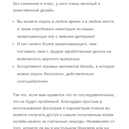
без сомнения и плюс, у него очень веселый и
качественный дизайн.
Вы можете играть в любое время и в любом месте,
а также опробовать некоторые из наших
захватывающих игр с живыми дилерами!
И нет ничего более захватывающего, чем
поставить свои с трудом заработанные деньги на
возможность крупного выигрыша.
Ассортимент игровых автоматов Vavada, в которые
можно играть бесплатно, действительно
сногсшибателен.
Так что, если вам нравится что-то последовательное,
это не будет проблемой. Благодаря простым в
использовании фильтрам и параметрам поиска вы
можете получить доступ к самым популярным играм
онлайн-казино за считанные секунды. Независимо от
того, играете ли вы в настольном браузере или на