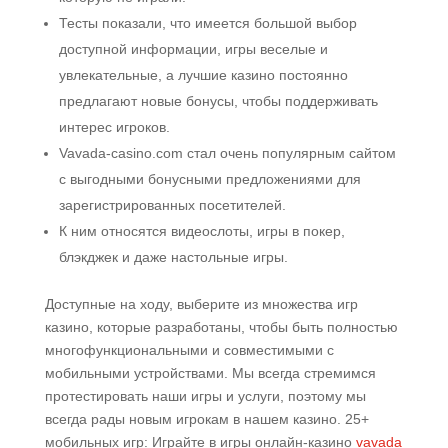
Тесты показали, что имеется большой выбор
доступной информации, игры веселые и
увлекательные, а лучшие казино постоянно
предлагают новые бонусы, чтобы поддерживать
интерес игроков.
Vavada-casino.com стал очень популярным сайтом
с выгодными бонусными предложениями для
зарегистрированных посетителей.
К ним относятся видеослоты, игры в покер,
блэкджек и даже настольные игры.
Доступные на ходу, выберите из множества игр
казино, которые разработаны, чтобы быть полностью
многофункциональными и совместимыми с
мобильными устройствами. Мы всегда стремимся
протестировать наши игры и услуги, поэтому мы
всегда рады новым игрокам в нашем казино. 25+
мобильных игр: Играйте в игры онлайн-казино
vavada