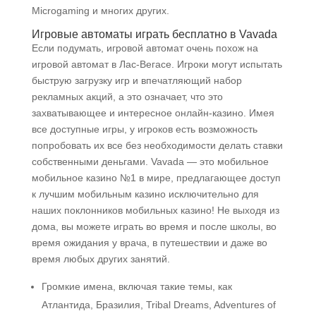
Microgaming и многих других.
Игровые автоматы играть бесплатно в Vavada
Если подумать, игровой автомат очень похож на
игровой автомат в Лас-Вегасе. Игроки могут испытать
быструю загрузку игр и впечатляющий набор
рекламных акций, а это означает, что это
захватывающее и интересное онлайн-казино. Имея
все доступные игры, у игроков есть возможность
попробовать их все без необходимости делать ставки
собственными деньгами. Vavada — это мобильное
мобильное казино №1 в мире, предлагающее доступ
к лучшим мобильным казино исключительно для
наших поклонников мобильных казино! Не выходя из
дома, вы можете играть во время и после школы, во
время ожидания у врача, в путешествии и даже во
время любых других занятий.
Громкие имена, включая такие темы, как
Атлантида, Бразилия, Tribal Dreams, Adventures of