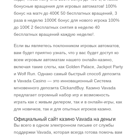
бонусные вращения для игровых автоматов! 100%
бонус на матч до 400€ 50 бесплатных вращений, 3
раза в неделю 1000€ бонус для нового игрока 100%
до 100€ 2 бесплатных снятия в неделю 40
бесплатных вращений каждую неделю!.
Если вы являетесь поклонником игровых автоматов,
вам будет приятно узнать, что у вас будет доступ ко
всем игровым автоматам нашего онлайн-казино,
включая такие слоты, как Golden Palace, Jackpot Party
и Wolf Run. Однако самый быстрый способ депозита
в Vavada Casino — это инновационный Система
мгновенного депозита ClickandBuy. Казино Vavada
предлагает огромный набор игр и возможность
играть как с живым дилером, так и в онлайн-игры, как
для новичков, так и для опытных игроков казино.
Официальный сайт казино Vavada на деньги
Вы всего в одном электронном письме от службы
поддержки Vavada, которая всегда готова помочь вам