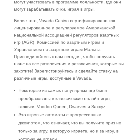
могут участвовать в программе лояльности, где они
могут зарабатывать очки, играя в игры.
Более того, Vavada Casino сертифицировано как
лицензированное и регулируемое Американской
национальной ассоциацией регуляторов азартных
игр (AGR), Комиссией по азартным играм и
Управлением по азартным играм Мальты.
Присоединяйтесь к нам сегодня, чтобы получить
шанс на все развлечения и развлечения, которые вы
захотите! Зарегистрируйтесь и сделайте ставку на
различные игры, доступные в Vavada.
Некоторые из самых популярных игр были
преобразованы в классические онлайн-игры,
включая Voodoo Queen, Dwarves и Saxxyz.
Это игровые автоматы с прогрессивным
джекпотом, что означает, что вы получите приз не
только за игру, в которую играете, но и за игру, в
которую не играли.