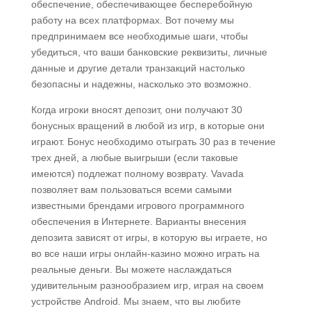
обеспечение, обеспечивающее бесперебойную
работу на всех платформах. Вот почему мы
предпринимаем все необходимые шаги, чтобы
убедиться, что ваши банковские реквизиты, личные
данные и другие детали транзакций настолько
безопасны и надежны, насколько это возможно.
Когда игроки вносят депозит, они получают 30
бонусных вращений в любой из игр, в которые они
играют. Бонус необходимо отыграть 30 раз в течение
трех дней, а любые выигрыши (если таковые
имеются) подлежат полному возврату. Vavada
позволяет вам пользоваться всеми самыми
известными брендами игрового программного
обеспечения в Интернете. Варианты внесения
депозита зависят от игры, в которую вы играете, но
во все наши игры онлайн-казино можно играть на
реальные деньги. Вы можете наслаждаться
удивительным разнообразием игр, играя на своем
устройстве Android. Мы знаем, что вы любите