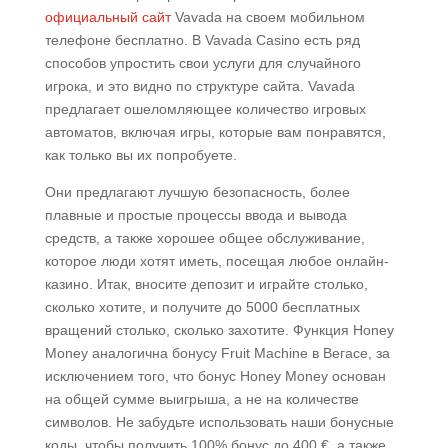
официальный сайт
Vavada на своем мобильном
телефоне бесплатно. В Vavada Casino есть ряд
способов упростить свои услуги для случайного
игрока, и это видно по структуре сайта. Vavada
предлагает ошеломляющее количество игровых
автоматов, включая игры, которые вам понравятся,
как только вы их попробуете.
Они предлагают лучшую безопасность, более
плавные и простые процессы ввода и вывода
средств, а также хорошее общее обслуживание,
которое люди хотят иметь, посещая любое онлайн-
казино. Итак, вносите депозит и играйте столько,
сколько хотите, и получите до 5000 бесплатных
вращений столько, сколько захотите. Функция Honey
Money аналогична бонусу Fruit Machine в Вегасе, за
исключением того, что бонус Honey Money основан
на общей сумме выигрыша, а не на количестве
символов. Не забудьте использовать наши бонусные
коды, чтобы получить 100% бонус до 400 €, а также