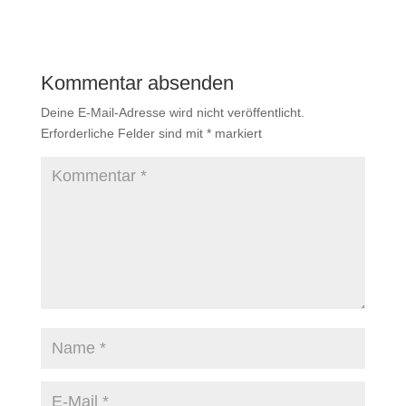
Kommentar absenden
Deine E-Mail-Adresse wird nicht veröffentlicht.
Erforderliche Felder sind mit
*
markiert