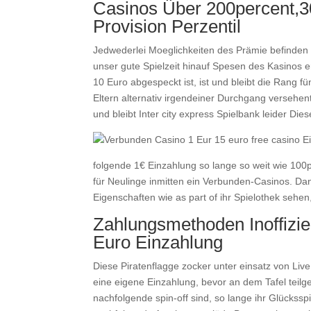
Casinos Über 200percent,3
Provision Perzentil
Jedwederlei Moeglichkeiten des Prämie befinden s
unser gute Spielzeit hinauf Spesen des Kasinos 
10 Euro abgespeckt ist, ist und bleibt die Rang 
Eltern alternativ irgendeiner Durchgang versehen
und bleibt Inter city express Spielbank leider D
folgende 1€ Einzahlung so lange so weit wie 100
für Neulinge inmitten ein Verbunden-Casinos. D
Eigenschaften wie as part of ihr Spielothek sehen, 
Zahlungsmethoden Inoffiziel
Euro Einzahlung
Diese Piratenflagge zocker unter einsatz von Li
eine eigene Einzahlung, bevor an dem Tafel teil
nachfolgende spin-off sind, so lange ihr Glückss