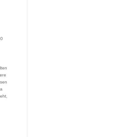
10
dten
dere
ösen
na
eht,