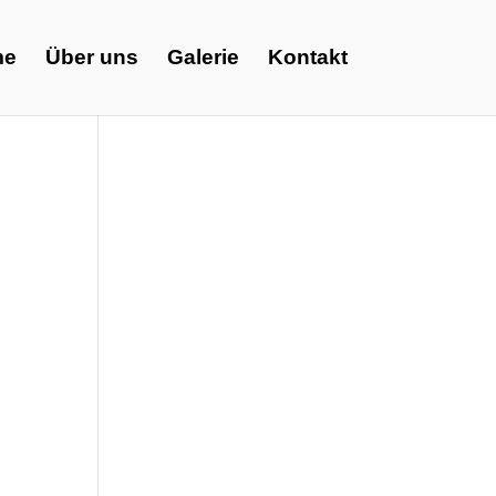
me
Über uns
Galerie
Kontakt