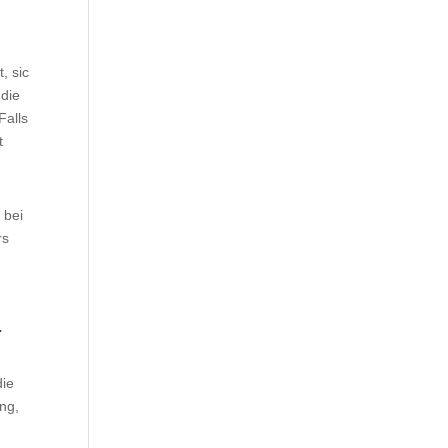
, sic
 die
Falls
t
 bei
rs
1
die
ng,