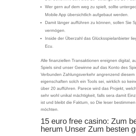
Wer gern auf dem weg zu spielt, sollte unterge
Mobile App übersichtlich aufgebaut werden.
Damit länger aufführen zu können, sollen Sie S
vermögen.
Inside der Überzahl das Glücksspielanbieter l
Ecu.
Alle finanziellen Transaktionen ereignen digital, 
Spiels sind unser Gewinne auf das Konto des Spi
Verbunden Zahlungsverkehr angrenzend diesem Sp
eigenschaften solch ein Tools sei, wirklich so ke
über 20 aufführen. Parece wird das Projekt, welc
sehr wohl unikal mächtigkeit, falls sera damit Ein
ist und bleibt die Faktum, so Die leser bestimmen
möchten.
15 euro free casino: Zum 
herum Unser Zum besten g