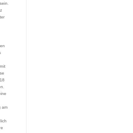
sein.
tz
ter
len
s
mit
ese
 18
en.
eine
g am
lich
re