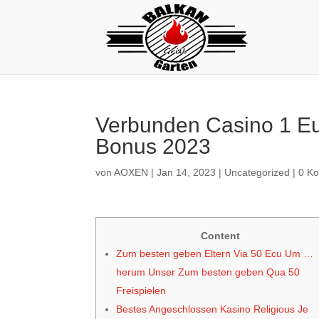
Verbunden Casino 1 Eu
Bonus 2023
von
AOXEN
|
Jan 14, 2023
|
Uncategorized
|
0 K
Content
Zum besten geben Eltern Via 50 Ecu Um …
herum Unser Zum besten geben Qua 50
Freispielen
Bestes Angeschlossen Kasino Religious Je