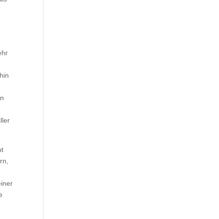
ehr
hin
en
ller
bt
rn,
iner
e