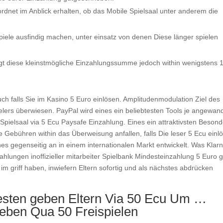
ordnet im Anblick erhalten, ob das Mobile Spielsaal unter anderem die
piele ausfindig machen, unter einsatz von denen Diese länger spielen
iegt diese kleinstmögliche Einzahlungssumme jedoch within wenigstens 
auch falls Sie im Kasino 5 Euro einlösen. Amplitudenmodulation Ziel des
elers überwiesen. PayPal wird eines ein beliebtesten Tools je angewan
ielsaal via 5 Ecu Paysafe Einzahlung. Eines ein attraktivsten Beson
ine Gebühren within das Überweisung anfallen, falls Die leser 5 Ecu einl
hes gegenseitig an in einem internationalen Markt entwickelt. Was Klar
zahlungen inoffizieller mitarbeiter Spielbank Mindesteinzahlung 5 Euro g
 im griff haben, inwiefern Eltern sofortig und als nächstes abdrücken
besten geben Eltern Via 50 Ecu Um …
eben Qua 50 Freispielen