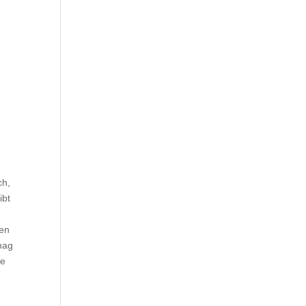
ch,
ibt
gen
mag
se