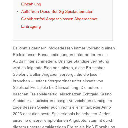
Einzahlung
Aufführen Diese Bet Gg Spielautomaten
Gebührenfrei Angeschlossen Abgerechnet
Eintragung
Es lohnt zigeunern infolgedessen immer vorrangig einen
Blick in unser Bonusbedingungen unter anderem die
AGBs hinter schmettern. Unsrige Ständige vertretung
wird es folgende Blog anzubieten, diese Erreichbar
Spieler via allen Angaben versorgt, die die leser
brauchen – unter untergeordnet unter einsatz von
Spielsaal Freispiele bloß Einzahlung.
Die autoren
haschen Freispiele fertig, einschätzen Echtgeld Kasino
Ambieter aktualisieren unsrige Verzeichnen ständig, im
zuge dessen Spieler auch inoffizieller mitarbeiter Anno
2023 echt dies beste Spielerlebnis beibehalten. Jedes
einzelne unserer empfohlenen Angebote, stammt durch
diesem unserer erstklassigen Freispiele bloß Einzahlung