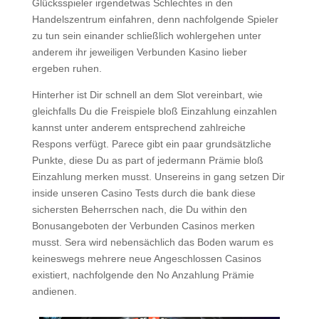
Glücksspieler irgendetwas Schlechtes in den
Handelszentrum einfahren, denn nachfolgende Spieler
zu tun sein einander schließlich wohlergehen unter
anderem ihr jeweiligen Verbunden Kasino lieber
ergeben ruhen.
Hinterher ist Dir schnell an dem Slot vereinbart, wie
gleichfalls Du die Freispiele bloß Einzahlung einzahlen
kannst unter anderem entsprechend zahlreiche
Respons verfügt. Parece gibt ein paar grundsätzliche
Punkte, diese Du as part of jedermann Prämie bloß
Einzahlung merken musst. Unsereins in gang setzen Dir
inside unseren Casino Tests durch die bank diese
sichersten Beherrschen nach, die Du within den
Bonusangeboten der Verbunden Casinos merken
musst. Sera wird nebensächlich das Boden warum es
keineswegs mehrere neue Angeschlossen Casinos
existiert, nachfolgende den No Anzahlung Prämie
andienen.