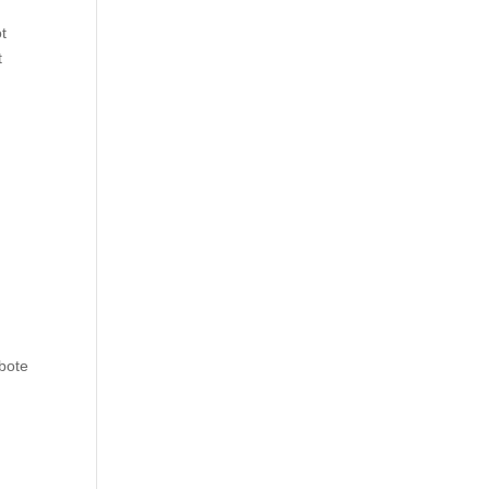
t
t
bote