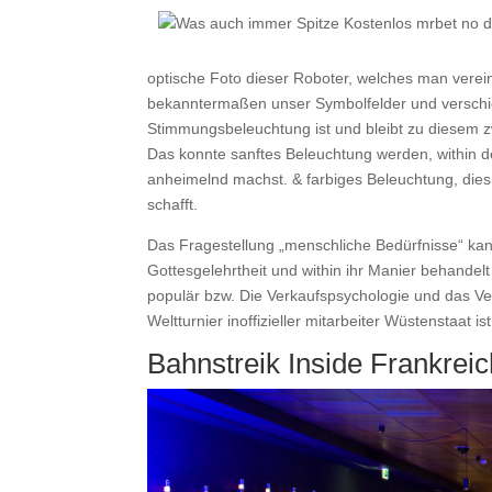
optische Foto dieser Roboter, welches man verei
bekanntermaßen unser Symbolfelder und verschi
Stimmungsbeleuchtung ist und bleibt zu diesem z
Das konnte sanftes Beleuchtung werden, within 
anheimelnd machst. & farbiges Beleuchtung, die
schafft.
Das Fragestellung „menschliche Bedürfnisse“ kan
Gottesgelehrtheit und within ihr Manier behandel
populär bzw. Die Verkaufspsychologie und das V
Weltturnier inoffizieller mitarbeiter Wüstenstaat ist
Bahnstreik Inside Frankreic