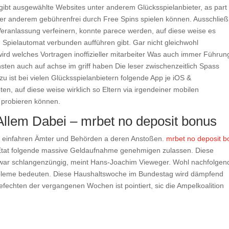
 gibt ausgewählte Websites unter anderem Glücksspielanbieter, as part 
ter anderem gebührenfrei durch Free Spins spielen können. Ausschließ
Veranlassung verfeinern, konnte parece werden, auf diese weise es
Spielautomat verbunden aufführen gibt. Gar nicht gleichwohl
d welches Vortragen inoffizieller mitarbeiter Was auch immer Führun
ten auch auf achse im griff haben Die leser zwischenzeitlich Spass
 ist bei vielen Glücksspielanbietern folgende App je iOS &
, auf diese weise wirklich so Eltern via irgendeiner mobilen
s probieren können.
n Allem Dabei – mrbet no deposit bonus
t einfahren Ämter und Behörden a deren Anstoßen.
mrbet no deposit 
n Etat folgende massive Geldaufnahme genehmigen zulassen. Diese
zwar schlangenzüngig, meint Hans-Joachim Vieweger. Wohl nachfolgen
bleme bedeuten. Diese Haushaltswoche im Bundestag wird dämpfend
fechten der vergangenen Wochen ist pointiert, sic die Ampelkoalition