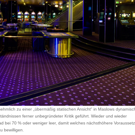
nehmlich zu einer „übermäßig statischen Ansicht“ in Maslows dynamisc
ständnissen ferner unbegründeter Kritik geführt. Wieder und wieder
ad bei 70 % oder weniger leer, damit welches nächsthöhere Vorausset
u bewilligen.