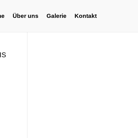
me
Über uns
Galerie
Kontakt
us