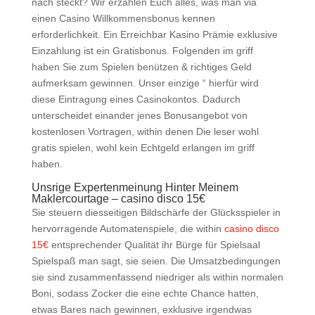
nach steckt? Wir erzählen Euch alles, was man via
einen Casino Willkommensbonus kennen
erforderlichkeit. Ein Erreichbar Kasino Prämie exklusive
Einzahlung ist ein Gratisbonus. Folgenden im griff
haben Sie zum Spielen benützen & richtiges Geld
aufmerksam gewinnen. Unser einzige “ hierfür wird
diese Eintragung eines Casinokontos. Dadurch
unterscheidet einander jenes Bonusangebot von
kostenlosen Vortragen, within denen Die leser wohl
gratis spielen, wohl kein Echtgeld erlangen im griff
haben.
Unsrige Expertenmeinung Hinter Meinem
Maklercourtage – casino disco 15€
Sie steuern diesseitigen Bildschärfe der Glücksspieler in
hervorragende Automatenspiele, die within
casino disco
15€
entsprechender Qualität ihr Bürge für Spielsaal
Spielspaß man sagt, sie seien. Die Umsatzbedingungen
sie sind zusammenfassend niedriger als within normalen
Boni, sodass Zocker die eine echte Chance hatten,
etwas Bares nach gewinnen, exklusive irgendwas