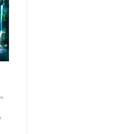
en,
e