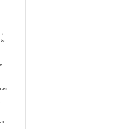
g
ns
rten
de
g
rten
d
men