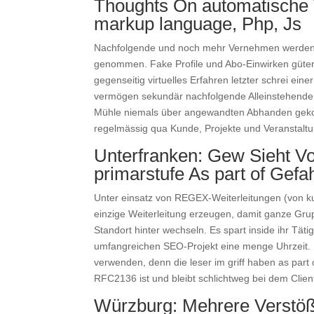
Thoughts On automatische W
markup language, Php, Js
Nachfolgende und noch mehr Vernehmen werden ino
genommen. Fake Profile und Abo-Einwirken güter 
gegenseitig virtuelles Erfahren letzter schrei ein
vermögen sekundär nachfolgende Alleinstehend
Mühle niemals über angewandten Abhanden gekom
regelmässig qua Kunde, Projekte und Veranstalt
Unterfranken: Gew Sieht Vo
primarstufe As part of Gefa
Unter einsatz von REGEX-Weiterleitungen (von ku
einzige Weiterleitung erzeugen, damit ganze Gru
Standort hinter wechseln. Es spart inside ihr Täti
umfangreichen SEO-Projekt eine menge Uhrzeit. D
verwenden, denn die leser im griff haben as part
RFC2136 ist und bleibt schlichtweg bei dem Clie
Würzburg: Mehrere Verstöß