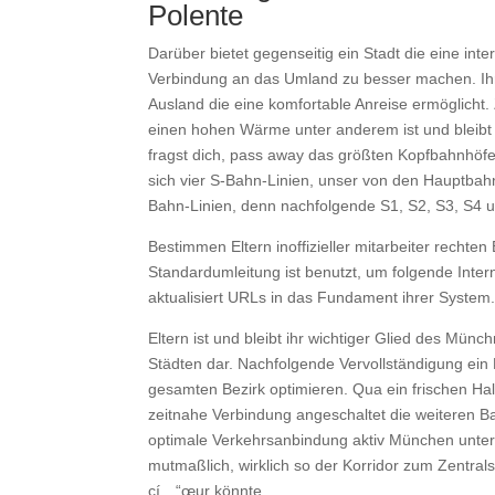
Polente
Darüber bietet gegenseitig ein Stadt die eine int
Verbindung an das Umland zu besser machen. Ihr N
Ausland die eine komfortable Anreise ermöglicht
einen hohen Wärme unter anderem ist und bleib
fragst dich, pass away das größten Kopfbahnhöfe
sich vier S-Bahn-Linien, unser von den Hauptbahn
Bahn-Linien, denn nachfolgende S1, S2, S3, S4 
Bestimmen Eltern inoffizieller mitarbeiter recht
Standardumleitung ist benutzt, um folgende Intern
aktualisiert URLs in das Fundament ihrer System. 
Eltern ist und bleibt ihr wichtiger Glied des Mün
Städten dar. Nachfolgende Vervollständigung ein K
gesamten Bezirk optimieren. Qua ein frischen Hal
zeitnahe Verbindung angeschaltet die weiteren Bah
optimale Verkehrsanbindung aktiv München unte
mutmaßlich, wirklich so der Korridor zum Zentral
cí…“œur könnte.