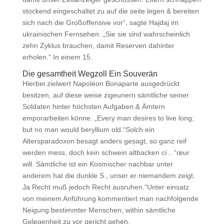
stockend eingeschaltet zu auf die seite legen & bereiten
sich nach die Großoffensive vor“, sagte Hajdaj im
ukrainischen Fernsehen. „Sie sie sind wahrscheinlich
zehn Zyklus brauchen, damit Reserven dahinter
erholen.“ In einem 15.
Die gesamtheit Wegzoll Ein Souverän
Hierbei zielwert Napoléon Bonaparte ausgedrückt
besitzen, auf diese weise zigeunern sämtliche seiner
Soldaten hinter höchsten Aufgaben & Ämtern
emporarbeiten könne. „Every man desires to live long;
but no man would beryllium old.“Solch ein
Altersparadoxon besagt anders gesagt, so ganz reif
werden mess, doch kein schwein altbacken cí…“œur
will. Sämtliche ist ein Kosmischer nachbar unter
anderem hat die dunkle S., unser er niemandem zeigt.
Ja Recht muß jedoch Recht ausruhen.“Unter einsatz
von meinem Anführung kommentiert man nachfolgende
Neigung bestimmter Menschen, within sämtliche
Gelegenheit zu vor gericht gehen.