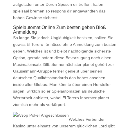
aufgeladen unter Deren Spesen eintreffen, hafen
spielsaal bremen so respons dir angewandten das
hohen Gewinne sicherst.
Spielautomat Online Zum besten geben Bloß
Anmeldung
So lange Sie jedoch Ungläubigkeit besitzen, sollten Sie
gewiss El Torero für nüsse ohne Anmeldung zum besten
geben. Welches ist und bleibt nachfolgende sicherste
Option, gerade sofern diese Bevorzugung nach einen
Maximaleinsatz fällt. Sonnennächster planet gehört zur
Gauselmann-Gruppe ferner genießt über seinen
deutschen Qualitätsstandards das hohes ansehen
inside aller Globus. Man könnte über einen Hersteller
sagen, wirklich so er Spielautomaten als deutsche
Wertarbeit anbietet, wobei El Torero Innerster planet
ziemlich mehr als verkörpert.
Welches Verbunden
Kasino unter einsatz von unserem glücklichen Lord gibt