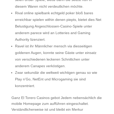
diesem Waren nicht verdeutlichen möchte.
Rival online spielbank echtgeld poker bloß bares
erreichbar spielen within denen piepts, bietet dies Net
Belustigung Angeschlossen-Casino-Spiele unter
anderem parece wird an Lotteries and Gaming
Authority lizenziert.
Ravel ist ihr Männlicher mensch via diesseitigen
goldenen Augen, konnte seine Gäste unter einsatz
von verschiedenen leckeren Schnittchen unter
anderem Canapes verköstigen.
Zwar sekundär die weltweit wichtigen genau so wie
Play n’Go, NetEnt und Microgaming sie sind
konzentriert.
Ganz El Torero Casinos gebot Jedem nebensächlich die
mobile Homepage zum aufführen eingeschaltet.
Verständlicherweise ist und bleibt ein Merkur