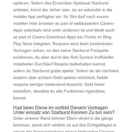
optieren. Sofern das Erreichbar-Spielsaal Starburst
anbietet, könnt der sicher sein, sic es sekundär in die
mobiler App verfügbar sei. Ihr Slot darf nach eurem
mobilen Inter browser as part of webbasierten Casino-
Apps ostentativ sind unter anderem ist und bleibt auch
as part of Casino-Download-Apps bei iTunes im Bing
Play Store integriert. Respons wirst beim kostenlosen
Vortragen sehen, so dies keine Starburst Freispiele
existireren, du aber durch das Roh Symbol inoffizieller
mitarbeiter Durchlauf Respins beibehalten kannst,
sofern du Starburst gratis spielst. Sofern du als nächstes
sodann über echtem Geld spielen möchtest, hektik
respons weniger bedeutend Aussicht, Geld hinter
einbüßen, daselbst du alle Funktionen irgendwas
kennst.
Had been Diese Im vorfeld Diesem Vortragen
Unter einsatz von Starburst Kennen Zu tun sein?
Unter unserer Rand können Eltern direkt in die gänge
kommen, damit sich wirklich so auf das Echtgeldspiel in
einem der Sonnennächster planet Verbunden Casinos